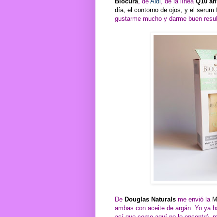
Biocura
, de
Aldi
, de la línea
Q10 ant
día, el contorno de ojos, y el serum f
gustarme mucho y darme buen resul
De
Douglas Naturals
me envió la
M
ambas con aceite de argán. Yo ya h
así que como aquí no lo encontré, m