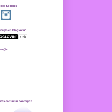
edes Sociales
uer@s en Bloglovin'
uer@s
itas contactar conmigo?