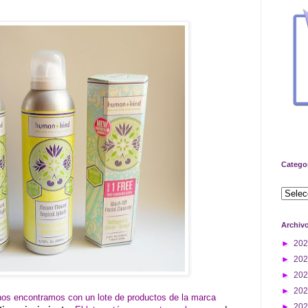
Catego
Archiv
►
20
►
20
►
20
►
20
 nos encontramos con un lote de productos de la marca
►
20