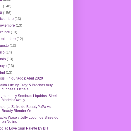
21
(148)
20
(156)
iciembre
(13)
noviembre
(13)
ctubre
(13)
eptiembre
(12)
agosto
(13)
ulio
(14)
unio
(13)
mayo
(13)
bril
(13)
iss Finiquitados: Abril 2020
aiko Luxury Grey: 5 Brochas muy
curiosas. Fichaje...
igmentos y Sombras Líquidas. Sleek,
Models Own, y...
sponja Zafiro de BeautyPaPa vs.
Beauty Blender Or...
acks Waso y Jelly Lotion de Shiseido
en Notino
odiac Love Sign Palette By BH