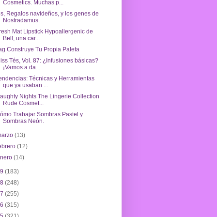
Cosmetics. Muchas p...
ris, Regalos navideños, y los genes de
Nostradamus.
resh Mat Lipstick Hypoallergenic de
Bell, una car...
ag Construye Tu Propia Paleta
iss Tés, Vol. 87: ¿Infusiones básicas?
¡Vamos a da...
endencias: Técnicas y Herramientas
que ya usaban ...
aughty Nights The Lingerie Collection
Rude Cosmet...
ómo Trabajar Sombras Pastel y
Sombras Neón.
marzo
(13)
ebrero
(12)
enero
(14)
19
(183)
18
(248)
17
(255)
16
(315)
15
(321)