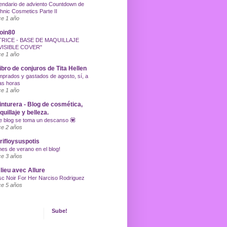
endario de adviento Countdown de
hnic Cosmetics Parte II
e 1 año
oin80
TRICE - BASE DE MAQUILLAJE
VISIBLE COVER"
e 1 año
libro de conjuros de Tita Hellen
prados y gastados de agosto, sí, a
as horas
e 1 año
inturera - Blog de cosmética,
uillaje y belleza.
e blog se toma un descanso 💟
e 2 años
ifloysuspotis
nes de verano en el blog!
e 3 años
lieu avec Allure
c Noir For Her Narciso Rodriguez
e 5 años
Sube!