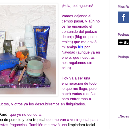
¡Hola, potingueras!
Miss R
Vamos dejando el
tiempo pasar, y aún no
os he enseñado el
contenido del pedazo
Poting
de caja (5kg de peso,
reales) que me envió
mi amiga
Iris
por
Navidad (aunque ya en
Poting
enero, que nosotras
nos regalamos sin
prisa)
Hoy va a ser una
enumeración de todo
lo que me llegó, pero
habrá varias reseñas
para entrar más a
uctos, y otros ya los descubriremos en finiquitados.
Kind
, que yo no conocía.
¿Neces
a de pomelo y otra tropical
que me van a venir genial para
e estas fragancias. También me envió una
limpiadora facial