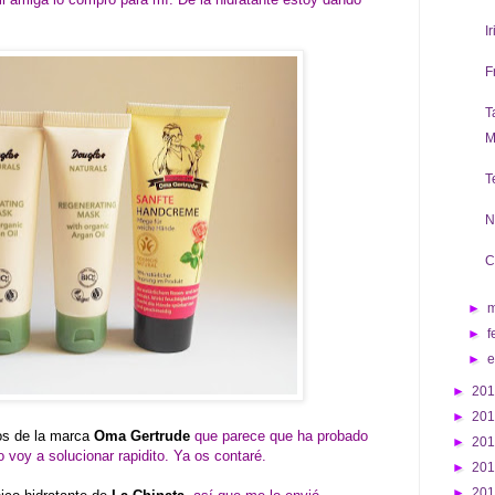
I
F
T
M
T
N
C
►
►
f
►
►
20
►
20
s de la marca
Oma Gertrude
que parece que ha probado
►
20
 voy a solucionar rapidito. Ya os contaré.
►
20
►
20