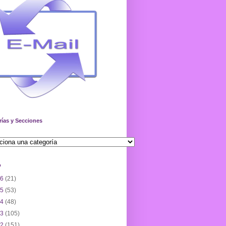
rías y Secciones
o
26
(21)
25
(53)
24
(48)
23
(105)
22
(151)