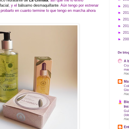
ico hidratante de
La Chinata
, así que me lo envió
facial
, y el
bálsamo desmaquillante
. Aún tengo por estrenar
►
20
 probarlo en cuanto termine lo que tengo en marcha ahora
►
20
►
20
►
20
►
20
►
20
De blog
A b
Cry
maq
Hac
Mak
Col
Glo
Hac
Blo
Ins
Guí
(Id
Hac
Ent