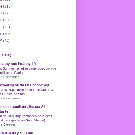
14
(315)
13
(323)
12
(320)
11
(321)
10
(306)
09
(24)
 a blog
eauty and healthy life
o Summer, la refrescante colección de
uillaje de Clarins
e 3 semanas
imarujeos de una hobbit pija
orete Praia, delineador Cold Cocoa &
ss Chloe de Saigu
e 4 semanas
g de maquillaje : Guapa Al
tante
a de Maquillaje romántico para citas
eal para gustar en San Valentín)
e 6 meses
re trucos y recetas