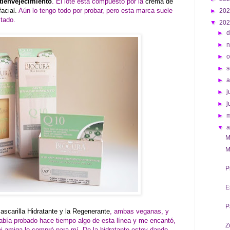
ienvejecimiento
. El lote está compuesto por la
crema de
acial.
Aún lo tengo todo por probar, pero esta marca suele
►
20
tado.
▼
20
►
d
►
►
o
►
s
►
►
j
►
j
►
▼
a
M
M
P
E
P
ascarilla Hidratante y la Regenerante
, ambas veganas, y
abía probado hace tiempo algo de esta línea y me encantó,
Z
i amiga lo compró para mí. De la hidratante estoy dando