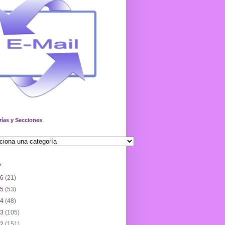
rías y Secciones
o
26
(21)
25
(53)
24
(48)
23
(105)
22
(151)