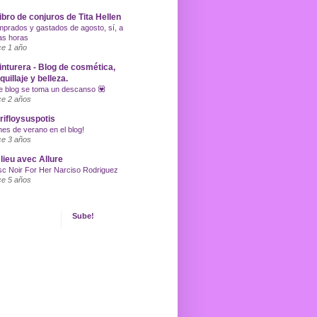
libro de conjuros de Tita Hellen
prados y gastados de agosto, sí, a
as horas
e 1 año
inturera - Blog de cosmética,
uillaje y belleza.
e blog se toma un descanso 💟
e 2 años
ifloysuspotis
nes de verano en el blog!
e 3 años
lieu avec Allure
c Noir For Her Narciso Rodriguez
e 5 años
Sube!