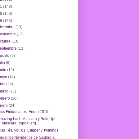
21
(148)
20
(156)
19
(183)
iciembre
(13)
noviembre
(13)
ctubre
(13)
eptiembre
(13)
agosto
(9)
ulio
(9)
unio
(12)
mayo
(14)
bril
(22)
marzo
(21)
ebrero
(20)
enero
(24)
iss Finiquitados: Enero 2019
mazing Lash Mascara y Bold Up!
Mascara Hypoallerg...
iss Tés, Vol. 81: Clipper y Twinings.
egalitos Navideños de Gadirroja: