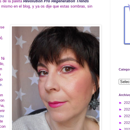
as de la paleta
Revolution Pro Regeneration Trends
mismo en el blog, y ya os dije que estas sombras, sin
ese
),
. Ni
do,
en
Catego
a
jo
e
.
en
Archiv
con
►
20
na,
►
20
rrir
ou
►
20
te
►
20
 con
►
20