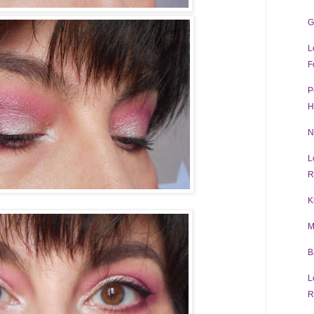
G
L
F
P
H
N
L
R
K
M
B
L
R