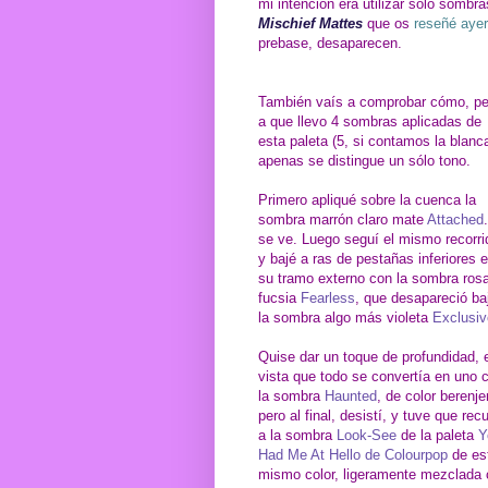
mi intención era utilizar sólo sombr
Mischief Mattes
que os
reseñé ayer
prebase, desaparecen.
También vaís a comprobar cómo, p
a que llevo 4 sombras aplicadas de
esta paleta (5, si contamos la blanca
apenas se distingue un sólo tono.
Primero apliqué sobre la cuenca la
sombra marrón claro mate
Attached
se ve. Luego seguí el mismo recorri
y bajé a ras de pestañas inferiores 
su tramo externo con la sombra ros
fucsia
Fearless
, que desapareció ba
la sombra algo más violeta
Exclusiv
Quise dar un toque de profundidad, 
vista que todo se convertía en uno 
la sombra
Haunted
, de color berenje
pero al final, desistí, y tuve que recu
a la sombra
Look-See
de la paleta
Y
Had Me At Hello de Colourpop
de es
mismo color, ligeramente mezclada