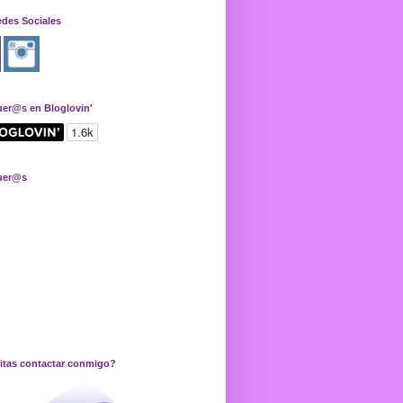
edes Sociales
uer@s en Bloglovin'
uer@s
itas contactar conmigo?