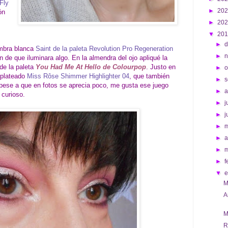
Fly
►
20
ón
►
20
▼
20
►
d
ombra blanca
Saint de la paleta Revolution Pro Regeneration
►
n de que iluminara algo. En la almendra del ojo apliqué la
de la paleta
You Had Me At Hello de Colourpop
. Justo en
►
o
r plateado
Miss Rôse Shimmer Highlighter 04
, que también
►
s
 pese a que en fotos se aprecia poco, me gusta ese juego
►
 curioso.
►
j
►
j
►
►
a
►
►
f
▼
M
A
M
R