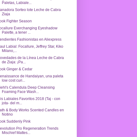
Paletas, Labiale...
anadora Sorteo lote Leche de Cabra
Ziaja
ook Fighter Season
ocallure Everchanging Eyeshadow
Palette, a tener ...
endientes Fashionistas en Aliexpress
aul Labial: Focallure, Jeffrey Star, Kiko
Milano,...
ovedades de la Línea Leche de Cabra
de Ziaja: ¡Pa...
ook Ginger & Cedar
enaissance de Handaiyan, una paleta
low cost curi...
iehl's Calendula Deep Cleansing
Foaming Face Wash...
is Labiales Favoritos 2018 (Taj - con
jota- del m...
ath & Body Works Scented Candles en
Notino
ook Suddenly Pink
evolution Pro Regeneration Trends
Mischief Mattes...