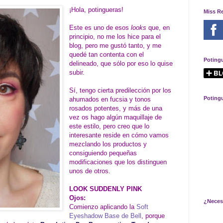
¡Hola, potingueras!
Miss R
Este es uno de esos
looks
que, en
principio, no me los hice para el
blog, pero me gustó tanto, y me
quedé tan contenta con el
Poting
delineado, que sólo por eso lo quise
subir.
Sí, tengo cierta predilección por los
Poting
ahumados en fucsia y tonos
rosados potentes, y más de una
vez os hago algún maquillaje de
este estilo, pero creo que lo
interesante reside en cómo vamos
mezclando los productos y
consiguiendo pequeñas
modificaciones que los distinguen
unos de otros.
LOOK SUDDENLY PINK
Ojos:
¿Neces
Comienzo aplicando la
Soft
Eyeshadow Base de Bell
, porque