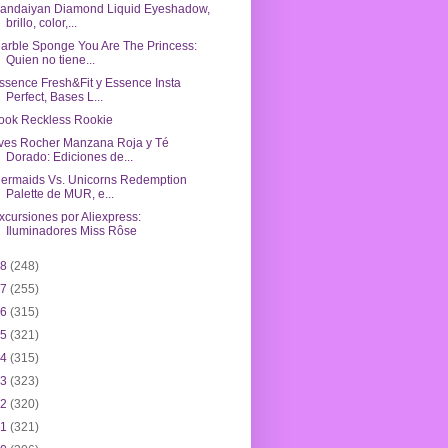
andaiyan Diamond Liquid Eyeshadow,
brillo, color,...
arble Sponge You Are The Princess:
Quien no tiene...
ssence Fresh&Fit y Essence Insta
Perfect, Bases L...
ook Reckless Rookie
ves Rocher Manzana Roja y Té
Dorado: Ediciones de...
ermaids Vs. Unicorns Redemption
Palette de MUR, e...
xcursiones por Aliexpress:
Iluminadores Miss Rôse
18
(248)
17
(255)
16
(315)
15
(321)
14
(315)
13
(323)
12
(320)
11
(321)