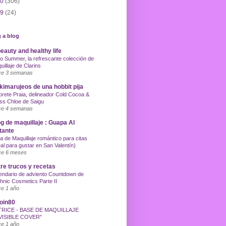
10
(306)
09
(24)
 a blog
eauty and healthy life
o Summer, la refrescante colección de
uillaje de Clarins
e 3 semanas
imarujeos de una hobbit pija
orete Praia, delineador Cold Cocoa &
ss Chloe de Saigu
e 4 semanas
g de maquillaje : Guapa Al
tante
a de Maquillaje romántico para citas
eal para gustar en San Valentín)
e 6 meses
re trucos y recetas
endario de adviento Countdown de
hnic Cosmetics Parte II
e 1 año
oin80
TRICE - BASE DE MAQUILLAJE
VISIBLE COVER"
e 1 año