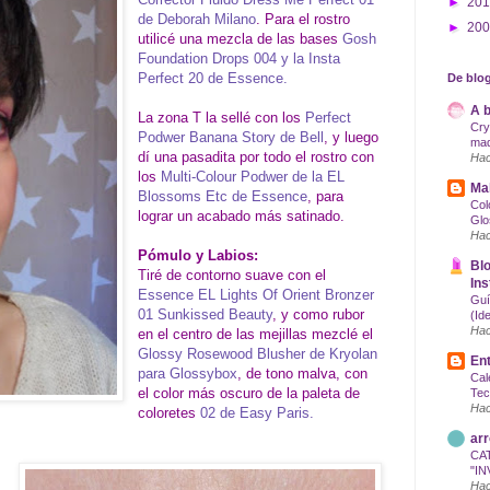
►
20
de Deborah Milano
. Para el rostro
►
20
utilicé una mezcla de las bases
Gosh
Foundation Drops 004 y la Insta
Perfect 20 de Essence.
De blog
A b
La zona T la sellé con los
Perfect
Cry
Podwer Banana Story de Bell
, y luego
maq
dí una pasadita por todo el rostro con
Hac
los
Multi-Colour Podwer de la EL
Mak
Blossoms Etc de Essence
, para
Col
lograr un acabado más satinado.
Glo
Hac
Pómulo y Labios:
Blo
Tiré de contorno suave con el
Ins
Essence EL Lights Of Orient Bronzer
Guí
01 Sunkissed Beauty
, y como rubor
(Id
Hac
en el centro de las mejillas mezclé el
Glossy Rosewood Blusher de Kryolan
Ent
para Glossybox
, de tono malva, con
Cal
el color más oscuro de la paleta de
Tec
Hac
coloretes
02 de Easy Paris.
arr
CA
"IN
Hac