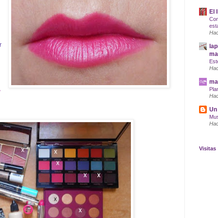
El 
Com
est
Hac
r
lap
maq
Est
Hac
mar
,
Pla
Hac
Un 
Mus
Hac
Visitas