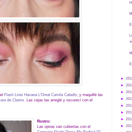
H
M
E
L
Y
M
E
►
20
►
20
►
20
 el
Flash Liner Havana L'Oreal Camila Cabello
, y maquillé las
►
20
ra de Clarins
. Las cejas las arreglé y oscurecí con el
►
20
►
20
►
20
Rostro:
►
20
Las ojeras van cubiertas con el
Corrector Fluido Dress Me Perfect 01