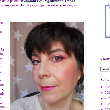
as de la paleta
Revolution Pro Regeneration Trends
mismo en el blog, y ya os dije que estas sombras, sin
ese
),
. Ni
do,
en
Catego
a
jo
e
.
en
Archiv
con
►
20
na,
►
20
rrir
ou
►
20
te
►
20
 con
►
20