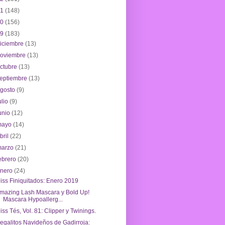
21
(148)
20
(156)
19
(183)
iciembre
(13)
noviembre
(13)
ctubre
(13)
eptiembre
(13)
agosto
(9)
ulio
(9)
unio
(12)
mayo
(14)
bril
(22)
marzo
(21)
ebrero
(20)
enero
(24)
iss Finiquitados: Enero 2019
mazing Lash Mascara y Bold Up!
Mascara Hypoallerg...
iss Tés, Vol. 81: Clipper y Twinings.
egalitos Navideños de Gadirroja: