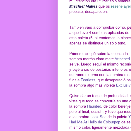
mi intención era utilizar sólo sombr
Mischief Mattes
que os
reseñé ayer
prebase, desaparecen.
También vaís a comprobar cómo, p
a que llevo 4 sombras aplicadas de
esta paleta (5, si contamos la blanca
apenas se distingue un sólo tono.
Primero apliqué sobre la cuenca la
sombra marrón claro mate
Attached
se ve. Luego seguí el mismo recorri
y bajé a ras de pestañas inferiores 
su tramo externo con la sombra ros
fucsia
Fearless
, que desapareció ba
la sombra algo más violeta
Exclusiv
Quise dar un toque de profundidad, 
vista que todo se convertía en uno 
la sombra
Haunted
, de color berenje
pero al final, desistí, y tuve que recu
a la sombra
Look-See
de la paleta
Y
Had Me At Hello de Colourpop
de es
mismo color, ligeramente mezclada