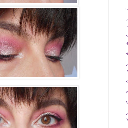
G
L
F
P
H
N
L
R
K
M
B
L
R