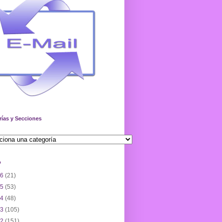
rías y Secciones
o
26
(21)
25
(53)
24
(48)
23
(105)
22
(151)