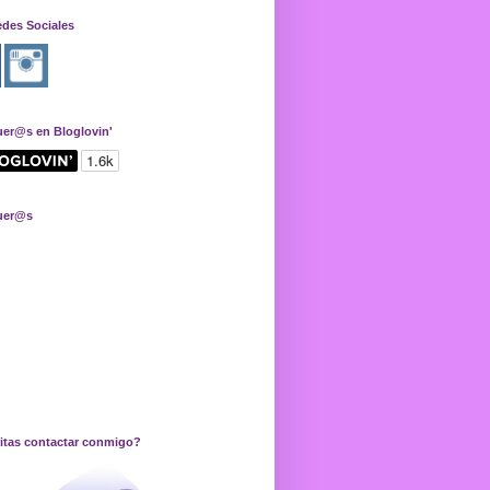
edes Sociales
uer@s en Bloglovin'
uer@s
itas contactar conmigo?