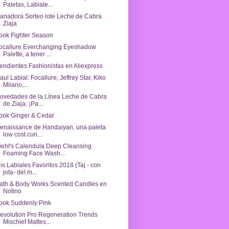
Paletas, Labiale...
anadora Sorteo lote Leche de Cabra
Ziaja
ook Fighter Season
ocallure Everchanging Eyeshadow
Palette, a tener ...
endientes Fashionistas en Aliexpress
aul Labial: Focallure, Jeffrey Star, Kiko
Milano,...
ovedades de la Línea Leche de Cabra
de Ziaja: ¡Pa...
ook Ginger & Cedar
enaissance de Handaiyan, una paleta
low cost curi...
iehl's Calendula Deep Cleansing
Foaming Face Wash...
is Labiales Favoritos 2018 (Taj - con
jota- del m...
ath & Body Works Scented Candles en
Notino
ook Suddenly Pink
evolution Pro Regeneration Trends
Mischief Mattes...