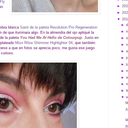
Fly
►
20
ón
►
20
▼
20
►
d
ombra blanca
Saint de la paleta Revolution Pro Regeneration
►
n de que iluminara algo. En la almendra del ojo apliqué la
de la paleta
You Had Me At Hello de Colourpop
. Justo en
►
o
r plateado
Miss Rôse Shimmer Highlighter 04
, que también
►
s
 pese a que en fotos se aprecia poco, me gusta ese juego
►
 curioso.
►
j
►
j
►
►
a
►
►
f
▼
M
A
M
R