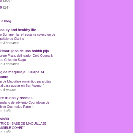
10
(306)
09
(24)
 a blog
eauty and healthy life
o Summer, la refrescante colección de
uillaje de Clarins
e 3 semanas
imarujeos de una hobbit pija
orete Praia, delineador Cold Cocoa &
ss Chloe de Saigu
e 4 semanas
g de maquillaje : Guapa Al
tante
a de Maquillaje romántico para citas
eal para gustar en San Valentín)
e 6 meses
re trucos y recetas
endario de adviento Countdown de
hnic Cosmetics Parte II
e 1 año
oin80
TRICE - BASE DE MAQUILLAJE
VISIBLE COVER"
e 1 año