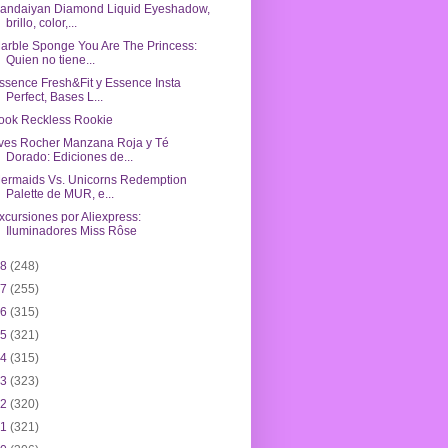
andaiyan Diamond Liquid Eyeshadow,
brillo, color,...
arble Sponge You Are The Princess:
Quien no tiene...
ssence Fresh&Fit y Essence Insta
Perfect, Bases L...
ook Reckless Rookie
ves Rocher Manzana Roja y Té
Dorado: Ediciones de...
ermaids Vs. Unicorns Redemption
Palette de MUR, e...
xcursiones por Aliexpress:
Iluminadores Miss Rôse
18
(248)
17
(255)
16
(315)
15
(321)
14
(315)
13
(323)
12
(320)
11
(321)