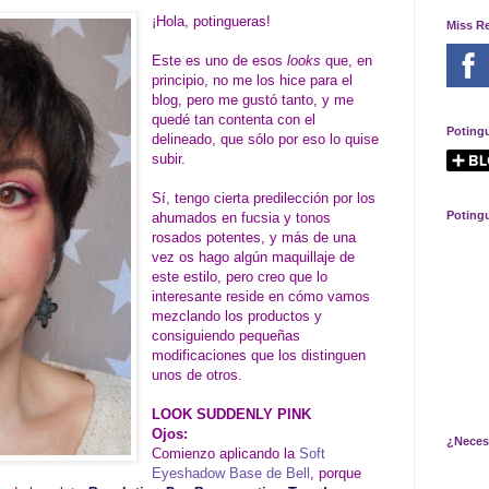
¡Hola, potingueras!
Miss R
Este es uno de esos
looks
que, en
principio, no me los hice para el
blog, pero me gustó tanto, y me
quedé tan contenta con el
Poting
delineado, que sólo por eso lo quise
subir.
Sí, tengo cierta predilección por los
Poting
ahumados en fucsia y tonos
rosados potentes, y más de una
vez os hago algún maquillaje de
este estilo, pero creo que lo
interesante reside en cómo vamos
mezclando los productos y
consiguiendo pequeñas
modificaciones que los distinguen
unos de otros.
LOOK SUDDENLY PINK
Ojos:
¿Neces
Comienzo aplicando la
Soft
Eyeshadow Base de Bell
, porque