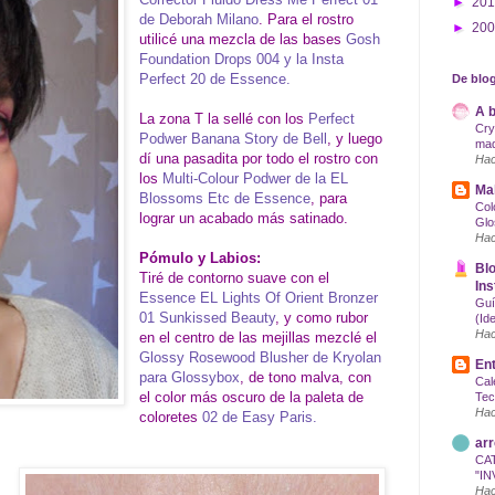
►
20
de Deborah Milano
. Para el rostro
►
20
utilicé una mezcla de las bases
Gosh
Foundation Drops 004 y la Insta
Perfect 20 de Essence.
De blog
A b
La zona T la sellé con los
Perfect
Cry
Podwer Banana Story de Bell
, y luego
maq
dí una pasadita por todo el rostro con
Hac
los
Multi-Colour Podwer de la EL
Mak
Blossoms Etc de Essence
, para
Col
lograr un acabado más satinado.
Glo
Hac
Pómulo y Labios:
Blo
Tiré de contorno suave con el
Ins
Essence EL Lights Of Orient Bronzer
Guí
01 Sunkissed Beauty
, y como rubor
(Id
Hac
en el centro de las mejillas mezclé el
Glossy Rosewood Blusher de Kryolan
Ent
para Glossybox
, de tono malva, con
Cal
el color más oscuro de la paleta de
Tec
Hac
coloretes
02 de Easy Paris.
arr
CA
"IN
Hac