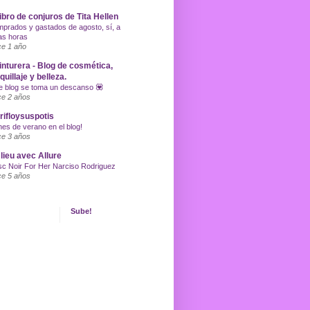
libro de conjuros de Tita Hellen
prados y gastados de agosto, sí, a
as horas
e 1 año
inturera - Blog de cosmética,
uillaje y belleza.
e blog se toma un descanso 💟
e 2 años
ifloysuspotis
nes de verano en el blog!
e 3 años
lieu avec Allure
c Noir For Her Narciso Rodriguez
e 5 años
Sube!