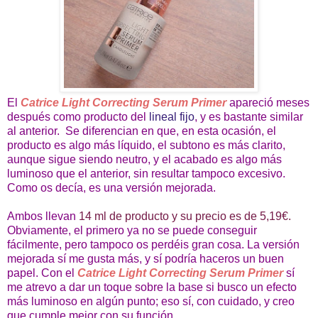
El
Catrice Light Correcting Serum Primer
apareció meses
después como producto del
lineal fijo
, y es bastante similar
al anterior. Se diferencian en que, en esta ocasión, el
producto es algo más líquido, el subtono es más clarito,
aunque sigue siendo neutro, y el acabado es algo más
luminoso que el anterior, sin resultar tampoco excesivo.
Como os decía, es una versión mejorada.
Ambos llevan
14 ml de producto y su precio es de 5,19€.
Obviamente, el primero ya no se puede conseguir
fácilmente, pero tampoco os perdéis gran cosa. La versión
mejorada sí me gusta más, y sí podría haceros un buen
papel. Con el
Catrice Light Correcting Serum Primer
sí
me atrevo a dar un toque sobre la base si busco un efecto
más luminoso en algún punto; eso sí, con cuidado, y creo
que cumple mejor con su función.