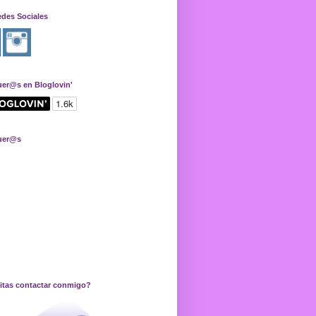
edes Sociales
uer@s en Bloglovin'
uer@s
itas contactar conmigo?