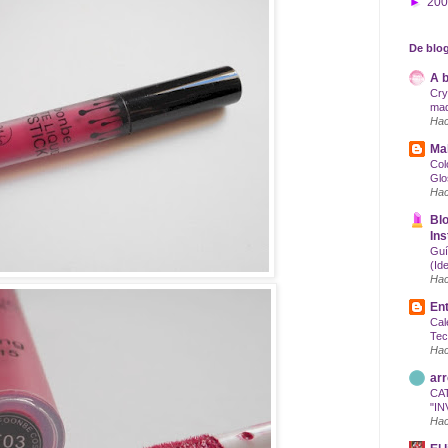
►
20
De blog
A b
Cry
maq
Hac
Mak
Col
Glo
Hac
Blo
Ins
Guí
(Id
Hac
Ent
Cal
Tec
Hac
arr
CA
"IN
Hac