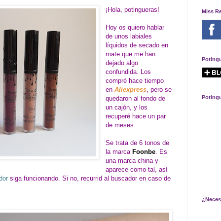
¡Hola, potingueras!
Miss R
Hoy os quiero hablar
de unos labiales
líquidos de secado en
mate que me han
Poting
dejado algo
confundida. Los
compré hace tiempo
en
Aliexpress
, pero se
Poting
quedaron al fondo de
un cajón, y los
recuperé hace un par
de meses.
Se trata de 6 tonos de
la marca
Foonbe
. Es
una marca china y
aparece como tal, así
edor
siga funcionando. Si no, recurrid al buscador en caso de
¿Neces