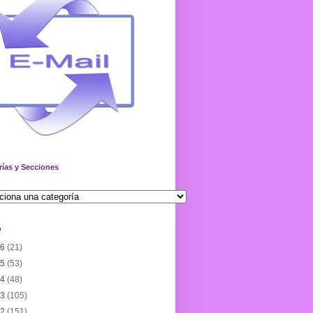
rías y Secciones
o
26
(21)
25
(53)
24
(48)
23
(105)
22
(151)