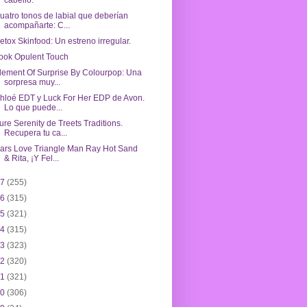
cabello.
uatro tonos de labial que deberían
acompañarte: C...
etox Skinfood: Un estreno irregular.
ook Opulent Touch
lement Of Surprise By Colourpop: Una
sorpresa muy...
hloé EDT y Luck For Her EDP de Avon.
Lo que puede...
ure Serenity de Treets Traditions.
Recupera tu ca...
ars Love Triangle Man Ray Hot Sand
& Rita, ¡Y Fel...
17
(255)
16
(315)
15
(321)
14
(315)
13
(323)
12
(320)
11
(321)
10
(306)