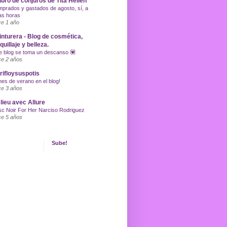
libro de conjuros de Tita Hellen
prados y gastados de agosto, sí, a
as horas
e 1 año
inturera - Blog de cosmética,
uillaje y belleza.
e blog se toma un descanso 💟
e 2 años
ifloysuspotis
nes de verano en el blog!
e 3 años
lieu avec Allure
c Noir For Her Narciso Rodriguez
e 5 años
Sube!