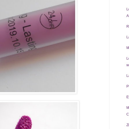
L
A
R
L
M
L
w
L
P
E
M
C
Z