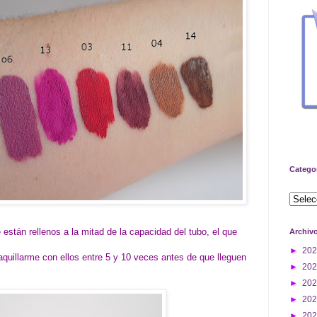
Catego
 están rellenos a la mitad de la capacidad del tubo, el que
Archiv
►
20
uillarme con ellos entre 5 y 10 veces antes de que lleguen
►
20
►
20
►
20
►
20