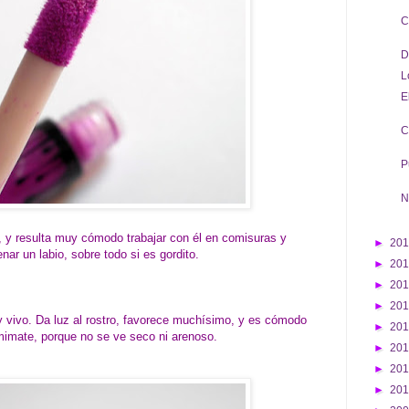
C
D
L
E
C
P
N
o, y resulta muy cómodo trabajar con él en comisuras y
►
20
nar un labio, sobre todo si es gordito.
►
20
►
20
►
20
 y vivo. Da luz al rostro, favorece muchísimo, y es cómodo
►
20
mimate, porque no se ve seco ni arenoso.
►
20
►
20
►
20