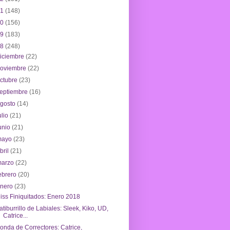
21
(148)
20
(156)
19
(183)
18
(248)
iciembre
(22)
noviembre
(22)
ctubre
(23)
eptiembre
(16)
agosto
(14)
ulio
(21)
unio
(21)
mayo
(23)
bril
(21)
marzo
(22)
ebrero
(20)
enero
(23)
iss Finiquitados: Enero 2018
atiburrillo de Labiales: Sleek, Kiko, UD,
Catrice...
onda de Correctores: Catrice,