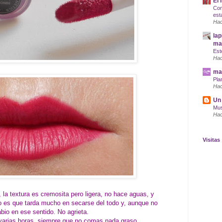
El 
Com
est
Hac
lap
maq
Est
Hac
mar
Pla
Hac
Un 
Mus
Hac
Visitas
 la textura es cremosita pero ligera, no hace aguas, y
o es que tarda mucho en secarse del todo y, aunque no
abio en ese sentido. No agrieta.
 varias horas, siempre que no comas nada graso.