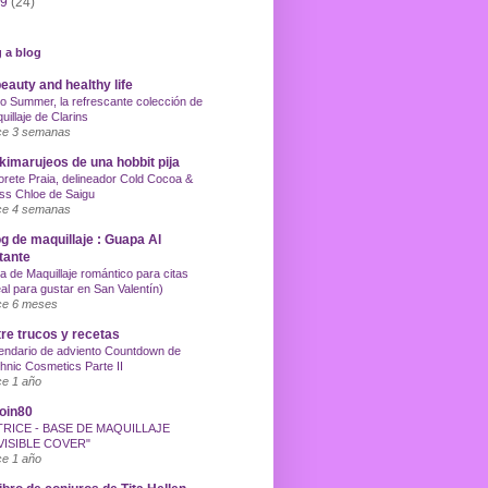
09
(24)
 a blog
eauty and healthy life
o Summer, la refrescante colección de
uillaje de Clarins
e 3 semanas
imarujeos de una hobbit pija
orete Praia, delineador Cold Cocoa &
ss Chloe de Saigu
e 4 semanas
g de maquillaje : Guapa Al
tante
a de Maquillaje romántico para citas
eal para gustar en San Valentín)
e 6 meses
re trucos y recetas
endario de adviento Countdown de
hnic Cosmetics Parte II
e 1 año
oin80
TRICE - BASE DE MAQUILLAJE
VISIBLE COVER"
e 1 año