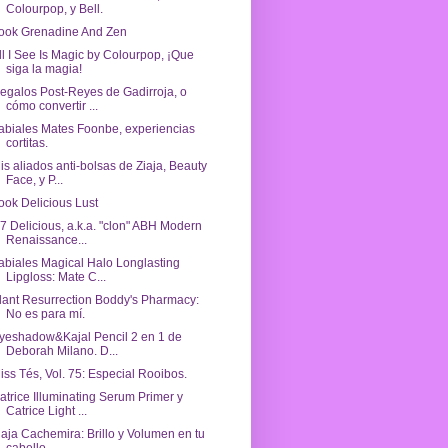
Colourpop, y Bell.
ook Grenadine And Zen
ll I See Is Magic by Colourpop, ¡Que
siga la magia!
egalos Post-Reyes de Gadirroja, o
cómo convertir ...
abiales Mates Foonbe, experiencias
cortitas.
is aliados anti-bolsas de Ziaja, Beauty
Face, y P...
ook Delicious Lust
7 Delicious, a.k.a. "clon" ABH Modern
Renaissance...
abiales Magical Halo Longlasting
Lipgloss: Mate C...
lant Resurrection Boddy's Pharmacy:
No es para mí.
yeshadow&Kajal Pencil 2 en 1 de
Deborah Milano. D...
iss Tés, Vol. 75: Especial Rooibos.
atrice Illuminating Serum Primer y
Catrice Light ...
iaja Cachemira: Brillo y Volumen en tu