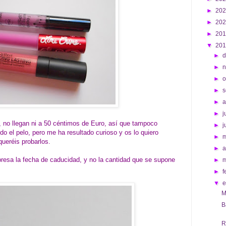
►
20
►
20
►
20
▼
20
►
d
►
►
o
►
s
►
►
j
 no llegan ni a 50 céntimos de Euro, así que tampoco
►
j
 el pelo, pero me ha resultado curioso y os lo quiero
►
queréis probarlos.
►
a
presa la fecha de caducidad, y no la cantidad que se supone
►
►
f
▼
M
B
R