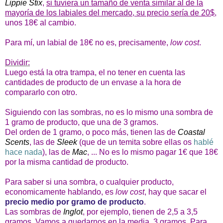
Lippie Stix
,
si tuviera un tamaño de venta similar al de la
mayoría de los labiales del mercado, su precio sería de 20$,
unos 18€ al cambio.
Para mí, un labial de 18€ no es, precisamente,
low cost
.
Dividir:
Luego está la otra trampa, el no tener en cuenta las
cantidades de producto de un envase a la hora de
compararlo con otro.
Siguiendo con las sombras, no es lo mismo una sombra de
1 gramo de producto, que una de 3 gramos.
Del orden de 1 gramo, o poco más, tienen las de
Coastal
Scents
, las de
Sleek
(que de un temita sobre ellas os
hablé
hace nada
), las de
Mac
, ... No es lo mismo pagar 1€ que 18€
por la misma cantidad de producto.
Para saber si una sombra, o cualquier producto,
economicamente hablando, es
low cost
, hay que sacar el
precio medio por gramo de producto
.
Las sombras de
Inglot
, por ejemplo, tienen de 2,5 a 3,5
gramos. Vamos a quedarnos en la media, 3 gramos. Para