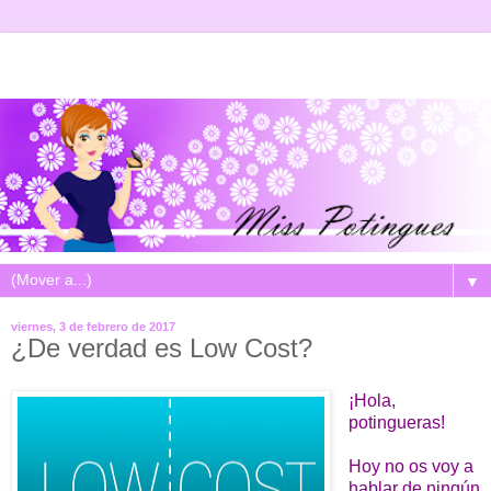
▼
viernes, 3 de febrero de 2017
¿De verdad es Low Cost?
¡Hola,
potingueras!
Hoy no os voy a
hablar de ningún