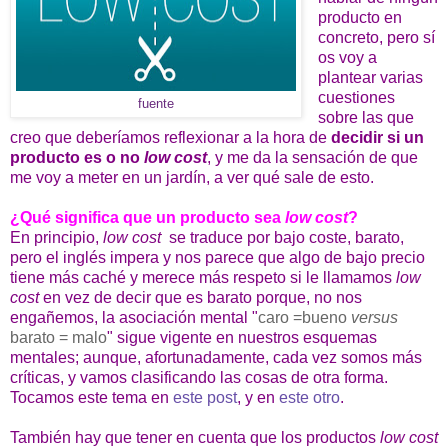
producto en
concreto, pero sí
os voy a
plantear varias
cuestiones
fuente
sobre las que
creo que deberíamos reflexionar a la hora de
decidir si un
producto es o no
low cost
, y me da la sensación de que
me voy a meter en un jardín, a ver qué sale de esto.
¿Qué significa que un producto sea
low cost
?
En principio,
low cost
se traduce por bajo coste, barato,
pero el inglés impera y nos parece que algo de bajo precio
tiene más caché y merece más respeto si le llamamos
low
cost
en vez de decir que es barato porque, no nos
engañemos, la asociación mental "
caro =bueno
versus
barato = malo
" sigue vigente en nuestros esquemas
mentales; aunque, afortunadamente, cada vez somos más
críticas, y vamos clasificando las cosas de otra forma.
Tocamos este tema en
este post
, y en
este otro
.
También hay que tener en cuenta que los productos
low cost