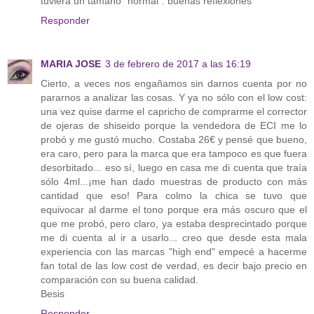
tuviera un tamaño "normal". buenas reflexiones
Responder
MARIA JOSE
3 de febrero de 2017 a las 16:19
Cierto, a veces nos engañamos sin darnos cuenta por no
pararnos a analizar las cosas. Y ya no sólo con el low cost:
una vez quise darme el capricho de comprarme el corrector
de ojeras de shiseido porque la vendedora de ECI me lo
probó y me gustó mucho. Costaba 26€ y pensé que bueno,
era caro, pero para la marca que era tampoco es que fuera
desorbitado... eso sí, luego en casa me di cuenta que traía
sólo 4ml...¡me han dado muestras de producto con más
cantidad que eso! Para colmo la chica se tuvo que
equivocar al darme el tono porque era más oscuro que el
que me probó, pero claro, ya estaba desprecintado porque
me di cuenta al ir a usarlo... creo que desde esta mala
experiencia con las marcas "high end" empecé a hacerme
fan total de las low cost de verdad, es decir bajo precio en
comparación con su buena calidad.
Besis
Responder