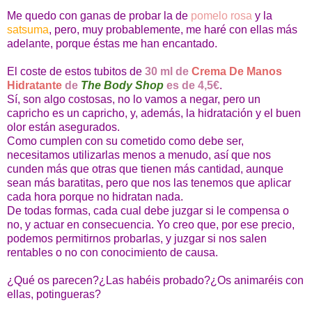
Me quedo con ganas de probar la de
pomelo rosa
y la
satsuma
, pero, muy probablemente, me haré con ellas más
adelante, porque éstas me han encantado.
El coste de estos tubitos de
30 ml de
Crema De Manos
Hidratante
de
The Body Shop
es de 4,5€
.
Sí, son algo costosas, no lo vamos a negar, pero un
capricho es un capricho, y, además, la hidratación y el buen
olor están asegurados.
Como cumplen con su cometido como debe ser,
necesitamos utilizarlas menos a menudo, así que nos
cunden más que otras que tienen más cantidad, aunque
sean más baratitas, pero que nos las tenemos que aplicar
cada hora porque no hidratan nada.
De todas formas, cada cual debe juzgar si le compensa o
no, y actuar en consecuencia. Yo creo que, por ese precio,
podemos permitirnos probarlas, y juzgar si nos salen
rentables o no con conocimiento de causa.
¿Qué os parecen?¿Las habéis probado?¿Os animaréis con
ellas, potingueras?