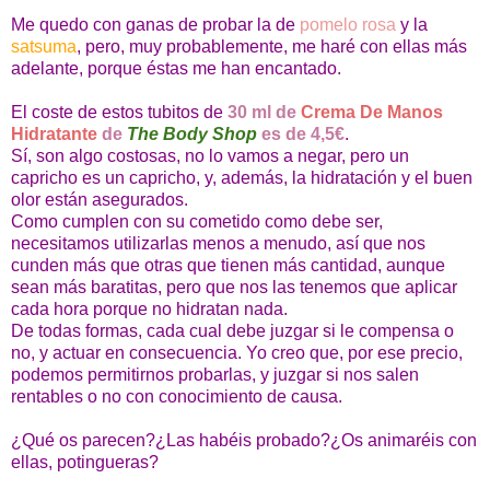
Me quedo con ganas de probar la de
pomelo rosa
y la
satsuma
, pero, muy probablemente, me haré con ellas más
adelante, porque éstas me han encantado.
El coste de estos tubitos de
30 ml de
Crema De Manos
Hidratante
de
The Body Shop
es de 4,5€
.
Sí, son algo costosas, no lo vamos a negar, pero un
capricho es un capricho, y, además, la hidratación y el buen
olor están asegurados.
Como cumplen con su cometido como debe ser,
necesitamos utilizarlas menos a menudo, así que nos
cunden más que otras que tienen más cantidad, aunque
sean más baratitas, pero que nos las tenemos que aplicar
cada hora porque no hidratan nada.
De todas formas, cada cual debe juzgar si le compensa o
no, y actuar en consecuencia. Yo creo que, por ese precio,
podemos permitirnos probarlas, y juzgar si nos salen
rentables o no con conocimiento de causa.
¿Qué os parecen?¿Las habéis probado?¿Os animaréis con
ellas, potingueras?