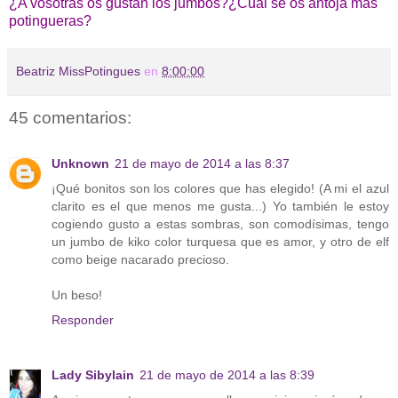
¿A vosotras os gustan los jumbos?¿Cuál se os antoja más
potingueras?
Beatriz MissPotingues
en
8:00:00
45 comentarios:
Unknown
21 de mayo de 2014 a las 8:37
¡Qué bonitos son los colores que has elegido! (A mi el azul
clarito es el que menos me gusta...) Yo también le estoy
cogiendo gusto a estas sombras, son comodísimas, tengo
un jumbo de kiko color turquesa que es amor, y otro de elf
como beige nacarado precioso.
Un beso!
Responder
Lady Sibylain
21 de mayo de 2014 a las 8:39