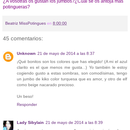
¿A vosotras os gustan los jumbos?¿Cuál se os antoja más
potingueras?
Beatriz MissPotingues
en
8:00:00
45 comentarios:
Unknown
21 de mayo de 2014 a las 8:37
¡Qué bonitos son los colores que has elegido! (A mi el azul
clarito es el que menos me gusta...) Yo también le estoy
cogiendo gusto a estas sombras, son comodísimas, tengo
un jumbo de kiko color turquesa que es amor, y otro de elf
como beige nacarado precioso.
Un beso!
Responder
Lady Sibylain
21 de mayo de 2014 a las 8:39