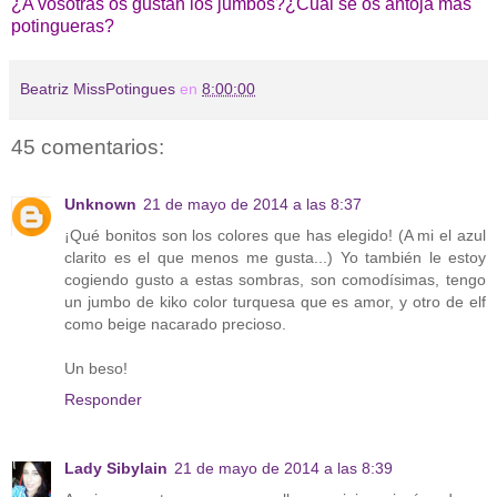
¿A vosotras os gustan los jumbos?¿Cuál se os antoja más
potingueras?
Beatriz MissPotingues
en
8:00:00
45 comentarios:
Unknown
21 de mayo de 2014 a las 8:37
¡Qué bonitos son los colores que has elegido! (A mi el azul
clarito es el que menos me gusta...) Yo también le estoy
cogiendo gusto a estas sombras, son comodísimas, tengo
un jumbo de kiko color turquesa que es amor, y otro de elf
como beige nacarado precioso.
Un beso!
Responder
Lady Sibylain
21 de mayo de 2014 a las 8:39