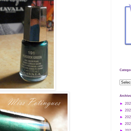
Catego
Archiv
►
20
►
20
►
20
►
20
►
20