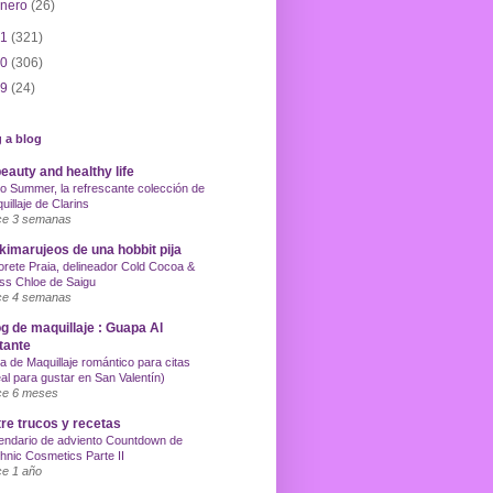
enero
(26)
11
(321)
10
(306)
09
(24)
 a blog
eauty and healthy life
o Summer, la refrescante colección de
uillaje de Clarins
e 3 semanas
imarujeos de una hobbit pija
orete Praia, delineador Cold Cocoa &
ss Chloe de Saigu
e 4 semanas
g de maquillaje : Guapa Al
tante
a de Maquillaje romántico para citas
eal para gustar en San Valentín)
e 6 meses
re trucos y recetas
endario de adviento Countdown de
hnic Cosmetics Parte II
e 1 año