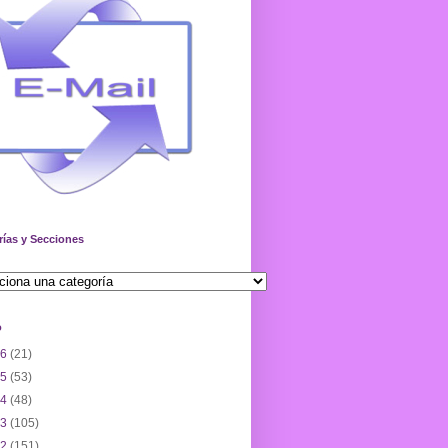
rías y Secciones
o
26
(21)
25
(53)
24
(48)
23
(105)
22
(151)