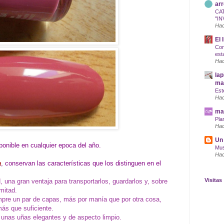
arr
CA
"IN
Hac
El 
Com
est
Hac
lap
maq
Est
Hac
mar
Pla
Hac
Un 
onible en cualquier epoca del año.
Mus
Hac
a
, conservan las características que los distinguen en el
Visitas
 una gran ventaja para transportarlos, guardarlos y, sobre
mitad.
mpre un par de capas, más por manía que por otra cosa,
ás que suficiente.
 unas uñas elegantes y de aspecto limpio.