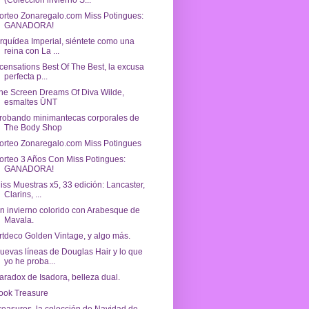
(Colección invierno S...
orteo Zonaregalo.com Miss Potingues:
GANADORA!
rquídea Imperial, siéntete como una
reina con La ...
censations Best Of The Best, la excusa
perfecta p...
he Screen Dreams Of Diva Wilde,
esmaltes ÜNT
robando minimantecas corporales de
The Body Shop
orteo Zonaregalo.com Miss Potingues
orteo 3 Años Con Miss Potingues:
GANADORA!
iss Muestras x5, 33 edición: Lancaster,
Clarins, ...
n invierno colorido con Arabesque de
Mavala.
rtdeco Golden Vintage, y algo más.
uevas líneas de Douglas Hair y lo que
yo he proba...
aradox de Isadora, belleza dual.
ook Treasure