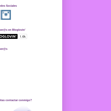
edes Sociales
uer@s en Bloglovin'
uer@s
itas contactar conmigo?