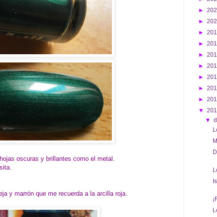
►
20
►
20
►
20
►
20
►
20
►
20
►
20
►
20
►
20
▼
20
▼
d
L
M
D
ojas oscuras y brillantes como el metal.
sita.
L
I
eja y marrón que me recuerda a la arcilla roja.
¡
L