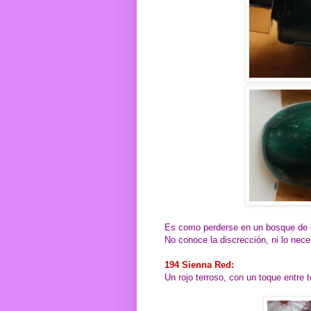
Es como perderse en un bosque de h
No conoce la discrección, ni lo nece
194 Sienna Red:
Un rojo terroso, con un toque entre t