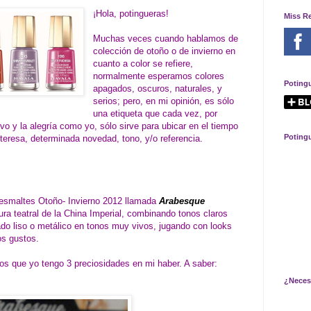
¡Hola, potingueras!
Miss R
Muchas veces cuando hablamos de
colección de otoño o de invierno en
cuanto a color se refiere,
normalmente esperamos colores
Poting
apagados, oscuros, naturales, y
serios; pero, en mi opinión, es sólo
una etiqueta que cada vez, por
ivo y la alegría como yo, sólo sirve para ubicar en el tiempo
Poting
teresa, determinada novedad, tono, y/o referencia.
 esmaltes Otoño- Invierno 2012 llamada
Arabesque
tura teatral de la China Imperial, combinando tonos claros
ado liso o metálico en tonos muy vivos, jugando con looks
os gustos.
los que yo tengo 3 preciosidades en mi haber. A saber:
¿Neces