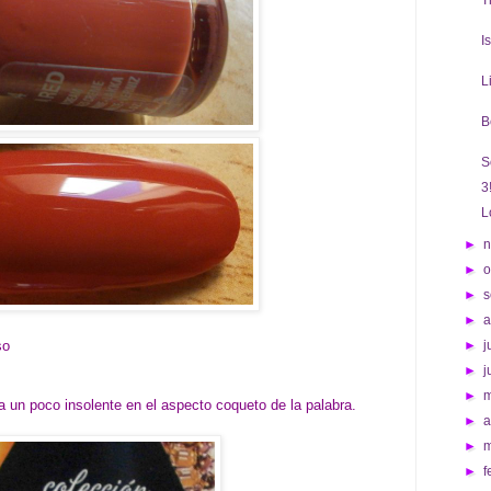
T
I
L
B
S
3!
L
►
►
o
►
s
►
so
►
j
►
j
►
ta un poco insolente en el aspecto coqueto de la palabra.
►
a
►
►
f