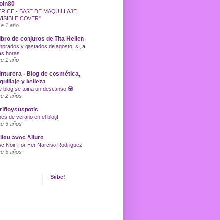
oin80
TRICE - BASE DE MAQUILLAJE
VISIBLE COVER"
e 1 año
libro de conjuros de Tita Hellen
prados y gastados de agosto, sí, a
as horas
e 1 año
inturera - Blog de cosmética,
uillaje y belleza.
e blog se toma un descanso 💟
e 2 años
ifloysuspotis
nes de verano en el blog!
e 3 años
lieu avec Allure
c Noir For Her Narciso Rodriguez
e 5 años
Sube!