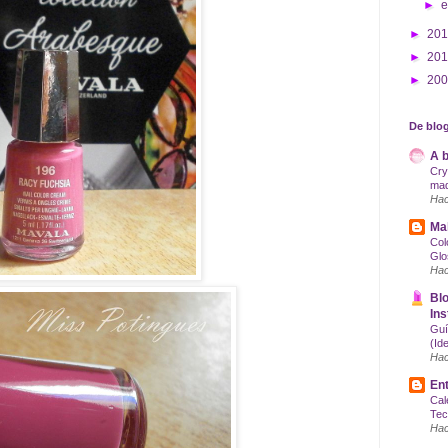
►
►
20
►
20
►
20
De blog
A b
Cry
maq
Hac
Mak
Col
Glo
Hac
Blo
Ins
Guí
(Id
Hac
Ent
Cal
Tec
Hac