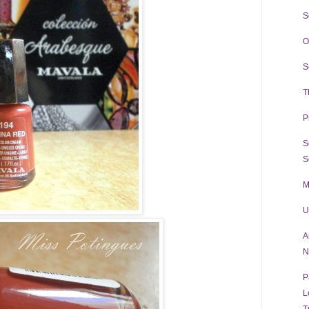
S
O
S
T
P
S
S
M
U
A
N
P
L