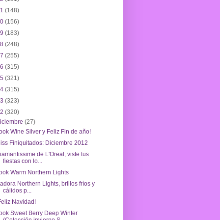
21
(148)
20
(156)
19
(183)
18
(248)
17
(255)
16
(315)
15
(321)
14
(315)
13
(323)
12
(320)
iciembre
(27)
ook Wine Silver y Feliz Fin de año!
iss Finiquitados: Diciembre 2012
iamantissime de L'Oreal, viste tus
fiestas con lo...
ook Warm Northern Lights
sadora Northern Lights, brillos fríos y
cálidos p...
Feliz Navidad!
ook Sweet Berry Deep Winter