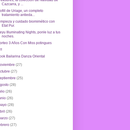
reasures, la colección de Navidad de
Cazcarra, y ...
sofill de Uriage, un completo
tratamiento antieda...
impieza y cuidado biomimético con
Etat Pur.
eyu Illuminating Nights, ponle luz a tus
noches.
orteo 3 Años Con Miss potingues
!!
ook Bailarina Danza Oriental
noviembre
(27)
ctubre
(27)
eptiembre
(25)
agosto
(28)
ulio
(26)
unio
(26)
mayo
(28)
bril
(26)
marzo
(27)
ebrero
(27)