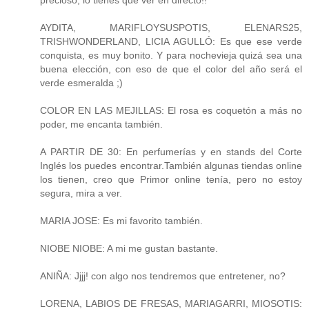
precioso, lo tienes que ver en directo!!
AYDITA, MARIFLOYSUSPOTIS, ELENARS25,
TRISHWONDERLAND, LICIA AGULLÓ: Es que ese verde
conquista, es muy bonito. Y para nochevieja quizá sea una
buena elección, con eso de que el color del año será el
verde esmeralda ;)
COLOR EN LAS MEJILLAS: El rosa es coquetón a más no
poder, me encanta también.
A PARTIR DE 30: En perfumerías y en stands del Corte
Inglés los puedes encontrar.También algunas tiendas online
los tienen, creo que Primor online tenía, pero no estoy
segura, mira a ver.
MARIA JOSE: Es mi favorito también.
NIOBE NIOBE: A mi me gustan bastante.
ANIÑA: Jjjj! con algo nos tendremos que entretener, no?
LORENA, LABIOS DE FRESAS, MARIAGARRI, MIOSOTIS: