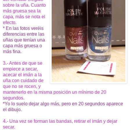
sobre la uña. Cuanto
más gruesa sea la
capa, más se nota el
efecto.
* En las fotos veréis
diferencias entre las
uñas que tenían una
capa más gruesa o
más fina.
3.- Antes de que se
empiece a secar,
acecar el imán a la
uña con cuidado de
que no se rocen, y
mantenerlo en la misma posición un mínimo de 20
segundos.
*Yo lo suelo dejar algo más, pero en 20 segundos aparece
el dibujo.
4.- Una vez se forman las bandas, retirar el imán y dejar
secar.