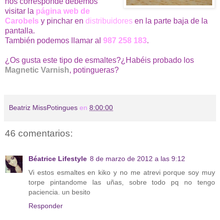
nos corresponde debemos
visitar la
página web de
Carobels
y pinchar en
distribuidores
en la parte baja de la
pantalla.
También podemos llamar al
987 258 183
.
¿Os gusta este tipo de esmaltes?¿Habéis probado los
Magnetic Varnish
, potingueras?
Beatriz MissPotingues
en
8:00:00
46 comentarios:
Béatrice Lifestyle
8 de marzo de 2012 a las 9:12
Vi estos esmaltes en kiko y no me atrevi porque soy muy
torpe pintandome las uñas, sobre todo pq no tengo
paciencia. un besito
Responder