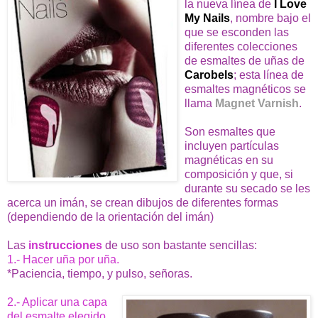
la nueva línea de
I Love
My Nails
, nombre bajo el
que se esconden las
diferentes colecciones
de esmaltes de uñas de
Carobels
; esta línea de
esmaltes magnéticos se
llama
Magnet Varnish
.
Son esmaltes que
incluyen partículas
magnéticas en su
composición y que, si
durante su secado se les
acerca un imán, se crean dibujos de diferentes formas
(dependiendo de la orientación del imán)
Las
instrucciones
de uso son bastante sencillas:
1.- Hacer uña por uña.
*Paciencia, tiempo, y pulso, señoras.
2.- Aplicar una capa
del esmalte elegido