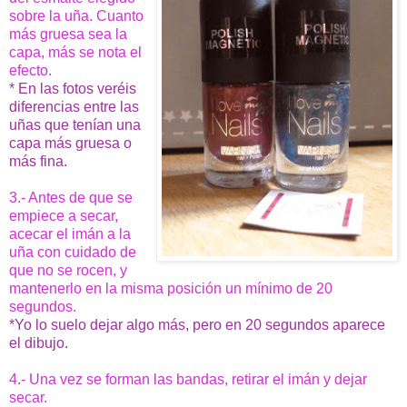
sobre la uña. Cuanto
más gruesa sea la
capa, más se nota el
efecto.
* En las fotos veréis
diferencias entre las
uñas que tenían una
capa más gruesa o
más fina.
3.- Antes de que se
empiece a secar,
acecar el imán a la
uña con cuidado de
que no se rocen, y
mantenerlo en la misma posición un mínimo de 20
segundos.
*Yo lo suelo dejar algo más, pero en 20 segundos aparece
el dibujo.
4.- Una vez se forman las bandas, retirar el imán y dejar
secar.