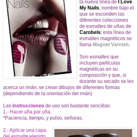
la nueva línea de
I Love
My Nails
, nombre bajo el
que se esconden las
diferentes colecciones
de esmaltes de uñas de
Carobels
; esta línea de
esmaltes magnéticos se
llama
Magnet Varnish
.
Son esmaltes que
incluyen partículas
magnéticas en su
composición y que, si
durante su secado se les
acerca un imán, se crean dibujos de diferentes formas
(dependiendo de la orientación del imán)
Las
instrucciones
de uso son bastante sencillas:
1.- Hacer uña por uña.
*Paciencia, tiempo, y pulso, señoras.
2.- Aplicar una capa
del esmalte elegido