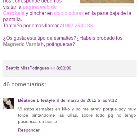
nos corresponde debemos
visitar la
página web de
Carobels
y pinchar en
distribuidores
en la parte baja de la
pantalla.
También podemos llamar al
987 258 183
.
¿Os gusta este tipo de esmaltes?¿Habéis probado los
Magnetic Varnish
, potingueras?
Beatriz MissPotingues
en
8:00:00
46 comentarios:
Béatrice Lifestyle
8 de marzo de 2012 a las 9:12
Vi estos esmaltes en kiko y no me atrevi porque soy muy
torpe pintandome las uñas, sobre todo pq no tengo
paciencia. un besito
Responder