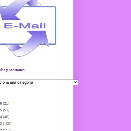
rías y Secciones
o
26
(21)
25
(53)
24
(48)
23
(105)
22
(151)