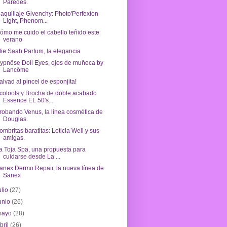
Paredes.
aquillaje Givenchy: Photo'Perfexion
Light, Phenom...
ómo me cuido el cabello teñido este
verano
lie Saab Parfum, la elegancia
ypnôse Doll Eyes, ojos de muñeca by
Lancôme
alvad al pincel de esponjita!
cotools y Brocha de doble acabado
Essence EL 50's...
robando Venus, la línea cosmética de
Douglas.
ombritas baratitas: Leticia Well y sus
amigas.
a Toja Spa, una propuesta para
cuidarse desde La ...
anex Dermo Repair, la nueva línea de
Sanex
ulio
(27)
unio
(26)
mayo
(28)
bril
(26)