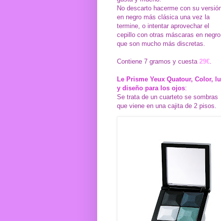
No descarto hacerme con su versió
en negro más clásica una vez la
termine, o intentar aprovechar el
cepillo con otras máscaras en negro
que son mucho más discretas.
Contiene 7 gramos y cuesta
29€
.
Le Prisme Yeux Quatour, Color, l
y diseño para los ojos
:
Se trata de un cuarteto se sombras
que viene en una cajita de 2 pisos.