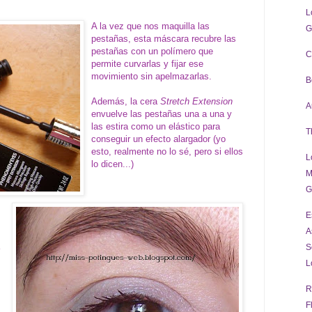
L
A la vez que nos maquilla las
G
pestañas, esta máscara recubre las
pestañas con un polímero que
C
permite curvarlas y fijar ese
movimiento sin apelmazarlas.
B
Además, la cera
Stretch Extension
A
envuelve las pestañas una a una y
las estira como un elástico para
T
conseguir un efecto alargador (yo
esto, realmente no lo sé, pero si ellos
L
lo dicen...)
M
G
E
A
S
L
R
F