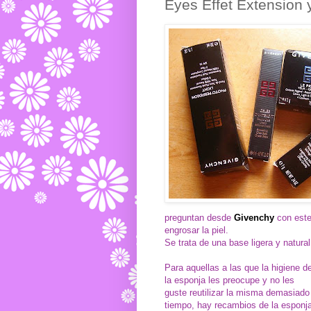
Eyes Effet Extension 
preguntan desde
Givenchy
con este 
engrosar la piel.
Se trata de una base ligera y natur
Para aquellas a las que la higiene d
la esponja les preocupe y no les
guste reutilizar la misma demasiado
tiempo, hay recambios de la esponj