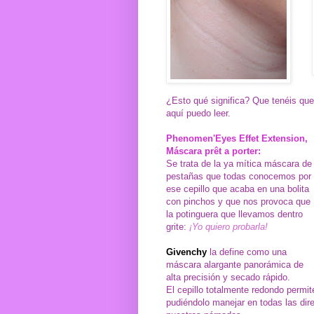
¿Esto qué significa? Que tenéis que
aquí puedo leer.
Phenomen'Eyes Effet Extension,
Máscara prêt a porter:
Se trata de la ya mítica máscara de
pestañas que todas conocemos por
ese cepillo que acaba en una bolita
con pinchos y que nos provoca que
la potinguera que llevamos dentro
grite:
¡Yo quiero probarla!
Givenchy
la define como una
máscara alargante panorámica de
alta precisión y secado rápido.
El cepillo totalmente redondo permit
pudiéndolo manejar en todas las dir