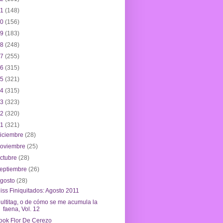
21
(148)
20
(156)
19
(183)
18
(248)
17
(255)
16
(315)
15
(321)
14
(315)
13
(323)
12
(320)
11
(321)
iciembre
(28)
noviembre
(25)
ctubre
(28)
eptiembre
(26)
agosto
(28)
iss Finiquitados: Agosto 2011
ultitag, o de cómo se me acumula la
faena, Vol. 12
ook Flor De Cerezo