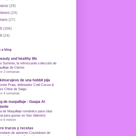
marzo
(28)
ebrero
(24)
enero
(27)
10
(306)
09
(24)
 a blog
eauty and healthy life
o Summer, la refrescante colección de
uillaje de Clarins
e 3 semanas
imarujeos de una hobbit pija
orete Praia, delineador Cold Cocoa &
ss Chloe de Saigu
e 4 semanas
g de maquillaje : Guapa Al
tante
a de Maquillaje romántico para citas
eal para gustar en San Valentín)
e 6 meses
re trucos y recetas
endario de adviento Countdown de