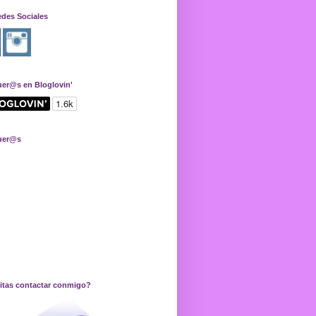
edes Sociales
uer@s en Bloglovin'
uer@s
itas contactar conmigo?