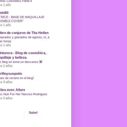
hnic Cosmetics Parte II
e 1 año
oin80
TRICE - BASE DE MAQUILLAJE
VISIBLE COVER"
e 1 año
libro de conjuros de Tita Hellen
prados y gastados de agosto, sí, a
as horas
e 1 año
inturera - Blog de cosmética,
uillaje y belleza.
e blog se toma un descanso 💟
e 2 años
ifloysuspotis
nes de verano en el blog!
e 3 años
lieu avec Allure
c Noir For Her Narciso Rodriguez
e 5 años
Sube!