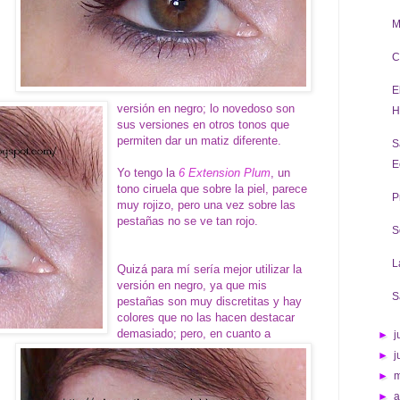
M
C
E
versión en negro; lo novedoso son
H
sus versiones en otros tonos que
permiten dar un matiz diferente.
S
E
Yo tengo la
6 Extension Plum
, un
tono ciruela que sobre la piel, parece
P
muy rojizo, pero una vez sobre las
pestañas no se ve tan rojo.
S
L
Quizá para mí sería mejor utilizar la
versión en negro, ya que mis
S
pestañas son muy discretitas y hay
colores que no las hacen destacar
demasiado; pero, en cuanto a
►
j
►
j
►
►
a