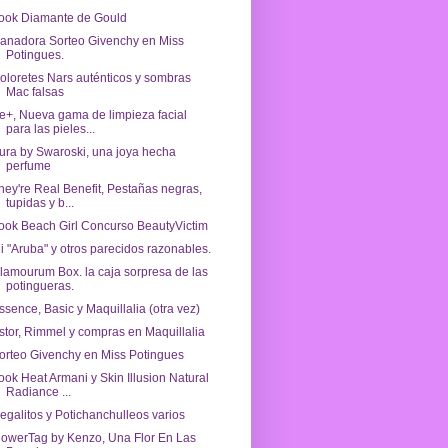
ook Diamante de Gould
anadora Sorteo Givenchy en Miss
Potingues.
oloretes Nars auténticos y sombras
Mac falsas
e+, Nueva gama de limpieza facial
para las pieles...
ura by Swaroski, una joya hecha
perfume
hey're Real Benefit, Pestañas negras,
tupidas y b...
ook Beach Girl Concurso BeautyVictim
i "Aruba" y otros parecidos razonables.
lamourum Box. la caja sorpresa de las
potingueras.
ssence, Basic y Maquillalia (otra vez)
stor, Rimmel y compras en Maquillalia
orteo Givenchy en Miss Potingues
ook Heat Armani y Skin Illusion Natural
Radiance ...
egalitos y Potichanchulleos varios
lowerTag by Kenzo, Una Flor En Las