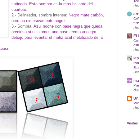
Tec
satinado. Esta sombra es la más brillante del
Hac
cuarteto.
arr
2.- Delineador, sombra intensa:
Negro mate carbón,
CA
pero no excesivamente negro.
"IN
3.- Sombra
: Azul noche con base negra que queda
Hac
precioso si utilizamos una base cremosa negra
El 
debajo para levantar el matiz azul metalizado de la
Com
est
cioso.
Hac
lap
maq
Est
Hac
mar
Pla
Hac
Un 
Mus
Hac
Visitas