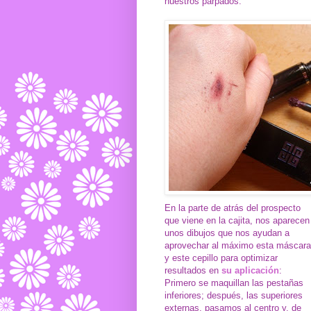
nuestros párpados.
En la parte de atrás del prospecto
que viene en la cajita, nos aparecen
unos dibujos que nos ayudan a
aprovechar al máximo esta máscara
y este cepillo para optimizar
resultados en
su aplicación
:
Primero se maquillan las pestañas
inferiores; después, las superiores
externas, pasamos al centro y, de