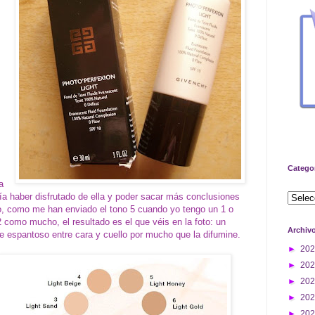
Catego
a
ría haber disfrutado de ella y poder sacar más conclusiones
o, como me han enviado el tono 5 cuando yo tengo un 1 o
2 como mucho, el resultado es el que véis en la foto: un
Archiv
te espantoso entre cara y cuello por mucho que la difumine.
►
20
►
20
►
20
►
20
►
20