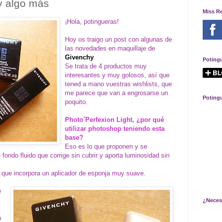
y algo más
Miss R
¡Hola, potingueras!
Hoy os traigo un post con algunas de
las novedades en maquillaje de
Givenchy
.
Poting
Se trata de 4 productos muy
interesantes y muy golosos, así que
tened a mano vuestras wishlists, que
me parece que van a engrosarse un
Poting
poquito.
Photo´Perfexion Light, ¿por qué
utilizar photoshop teniendo esta
base?
Eso es lo que proponen y se
fondo fluido que corrige sin cubrir y aporta luminosidad sin
al que incorpora un aplicador de esponja muy suave.
e
¿Neces
a