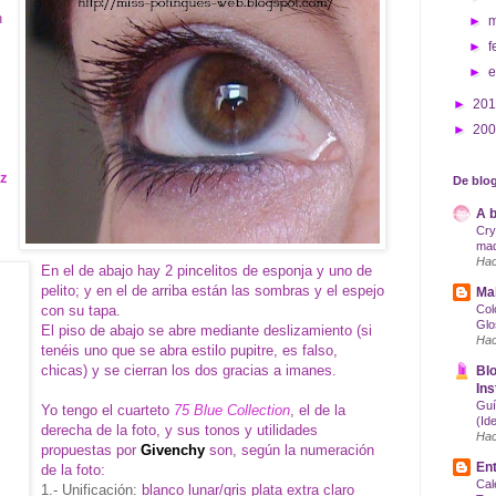
n
►
►
f
►
►
20
►
20
uz
De blog
A b
Cry
maq
Hac
En el de abajo hay 2 pincelitos de esponja y uno de
pelito; y en el de arriba están las sombras y el espejo
Mak
con su tapa.
Col
Glo
El piso de abajo se abre mediante deslizamiento (si
Hac
tenéis uno que se abra estilo pupitre, es falso,
chicas) y se cierran los dos gracias a imanes.
Blo
Ins
Guí
Yo tengo el cuarteto
75 Blue Collection
, el de la
(Id
derecha de la foto, y sus tonos y utilidades
Hac
propuestas por
Givenchy
son, según la numeración
Ent
de la foto:
Cal
1.- Unificación:
blanco lunar/gris plata extra claro