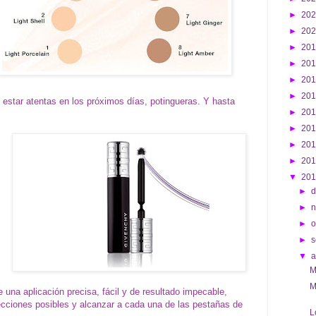
►
20
►
20
►
20
►
20
►
20
►
20
 estar atentas en los próximos días, potingueras. Y hasta
►
20
►
20
►
20
►
20
▼
20
►
d
►
►
o
►
s
▼
M
M
e una aplicación precisa, fácil y de resultado impecable,
ecciones posibles y alcanzar a cada una de las pestañas de
L