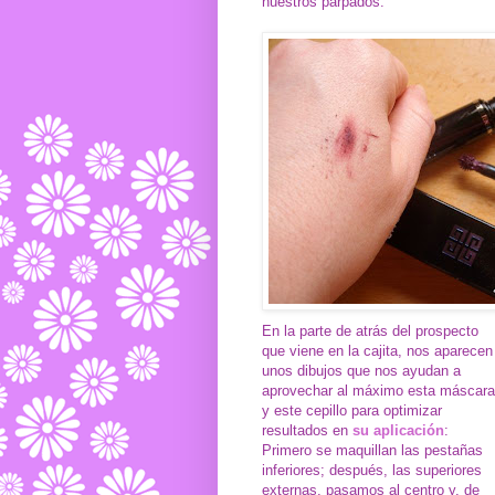
nuestros párpados.
En la parte de atrás del prospecto
que viene en la cajita, nos aparecen
unos dibujos que nos ayudan a
aprovechar al máximo esta máscara
y este cepillo para optimizar
resultados en
su aplicación
:
Primero se maquillan las pestañas
inferiores; después, las superiores
externas, pasamos al centro y, de