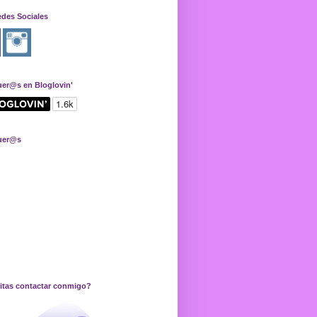
edes Sociales
uer@s en Bloglovin'
uer@s
itas contactar conmigo?