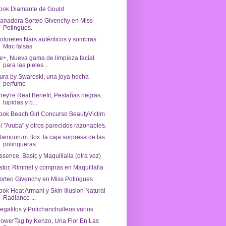
ook Diamante de Gould
anadora Sorteo Givenchy en Miss
Potingues.
oloretes Nars auténticos y sombras
Mac falsas
e+, Nueva gama de limpieza facial
para las pieles...
ura by Swaroski, una joya hecha
perfume
hey're Real Benefit, Pestañas negras,
tupidas y b...
ook Beach Girl Concurso BeautyVictim
i "Aruba" y otros parecidos razonables.
lamourum Box. la caja sorpresa de las
potingueras.
ssence, Basic y Maquillalia (otra vez)
stor, Rimmel y compras en Maquillalia
orteo Givenchy en Miss Potingues
ook Heat Armani y Skin Illusion Natural
Radiance ...
egalitos y Potichanchulleos varios
lowerTag by Kenzo, Una Flor En Las