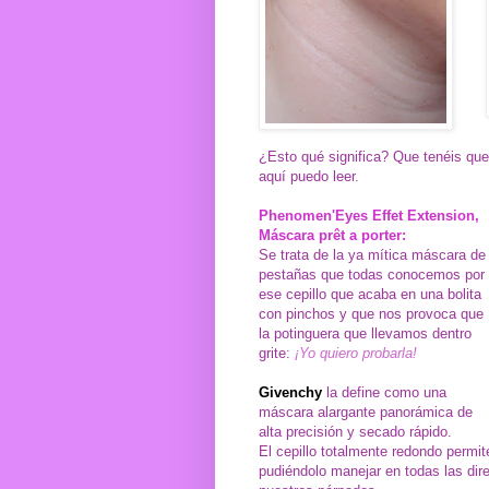
¿Esto qué significa? Que tenéis que
aquí puedo leer.
Phenomen'Eyes Effet Extension,
Máscara prêt a porter:
Se trata de la ya mítica máscara de
pestañas que todas conocemos por
ese cepillo que acaba en una bolita
con pinchos y que nos provoca que
la potinguera que llevamos dentro
grite:
¡Yo quiero probarla!
Givenchy
la define como una
máscara alargante panorámica de
alta precisión y secado rápido.
El cepillo totalmente redondo permit
pudiéndolo manejar en todas las dir