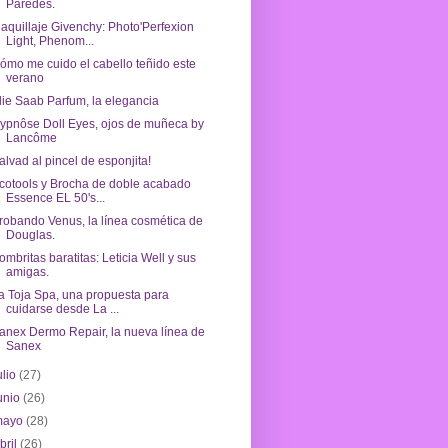
Paredes.
aquillaje Givenchy: Photo'Perfexion
Light, Phenom...
ómo me cuido el cabello teñido este
verano
lie Saab Parfum, la elegancia
ypnôse Doll Eyes, ojos de muñeca by
Lancôme
alvad al pincel de esponjita!
cotools y Brocha de doble acabado
Essence EL 50's...
robando Venus, la línea cosmética de
Douglas.
ombritas baratitas: Leticia Well y sus
amigas.
a Toja Spa, una propuesta para
cuidarse desde La ...
anex Dermo Repair, la nueva línea de
Sanex
ulio
(27)
unio
(26)
mayo
(28)
bril
(26)