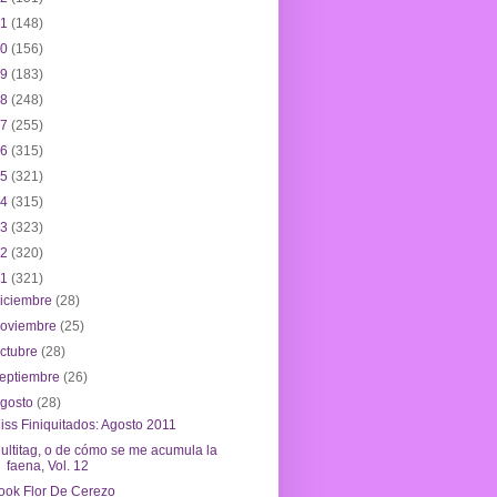
21
(148)
20
(156)
19
(183)
18
(248)
17
(255)
16
(315)
15
(321)
14
(315)
13
(323)
12
(320)
11
(321)
iciembre
(28)
noviembre
(25)
ctubre
(28)
eptiembre
(26)
agosto
(28)
iss Finiquitados: Agosto 2011
ultitag, o de cómo se me acumula la
faena, Vol. 12
ook Flor De Cerezo