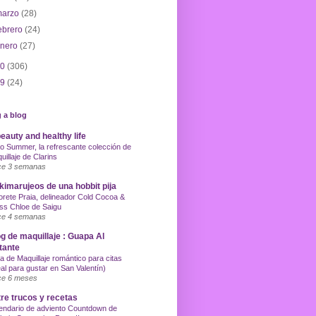
marzo
(28)
ebrero
(24)
enero
(27)
10
(306)
09
(24)
 a blog
eauty and healthy life
o Summer, la refrescante colección de
uillaje de Clarins
e 3 semanas
imarujeos de una hobbit pija
orete Praia, delineador Cold Cocoa &
ss Chloe de Saigu
e 4 semanas
g de maquillaje : Guapa Al
tante
a de Maquillaje romántico para citas
eal para gustar en San Valentín)
e 6 meses
re trucos y recetas
endario de adviento Countdown de