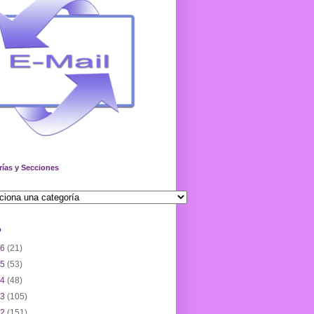
rías y Secciones
o
26
(21)
25
(53)
24
(48)
23
(105)
22
(151)