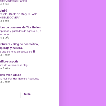
hnic Cosmetics Parte II
e 1 año
oin80
TRICE - BASE DE MAQUILLAJE
VISIBLE COVER"
e 1 año
libro de conjuros de Tita Hellen
prados y gastados de agosto, sí, a
as horas
e 1 año
inturera - Blog de cosmética,
uillaje y belleza.
e blog se toma un descanso 💟
e 2 años
ifloysuspotis
nes de verano en el blog!
e 3 años
lieu avec Allure
c Noir For Her Narciso Rodriguez
e 5 años
Sube!