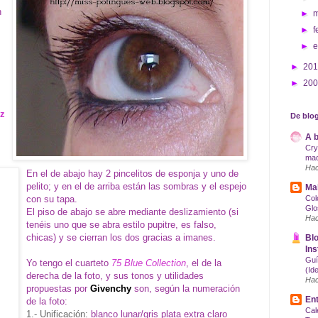
n
►
►
f
►
►
20
►
20
uz
De blog
A b
Cry
maq
Hac
En el de abajo hay 2 pincelitos de esponja y uno de
pelito; y en el de arriba están las sombras y el espejo
Mak
con su tapa.
Col
Glo
El piso de abajo se abre mediante deslizamiento (si
Hac
tenéis uno que se abra estilo pupitre, es falso,
chicas) y se cierran los dos gracias a imanes.
Blo
Ins
Guí
Yo tengo el cuarteto
75 Blue Collection
, el de la
(Id
derecha de la foto, y sus tonos y utilidades
Hac
propuestas por
Givenchy
son, según la numeración
Ent
de la foto:
Cal
1.- Unificación:
blanco lunar/gris plata extra claro