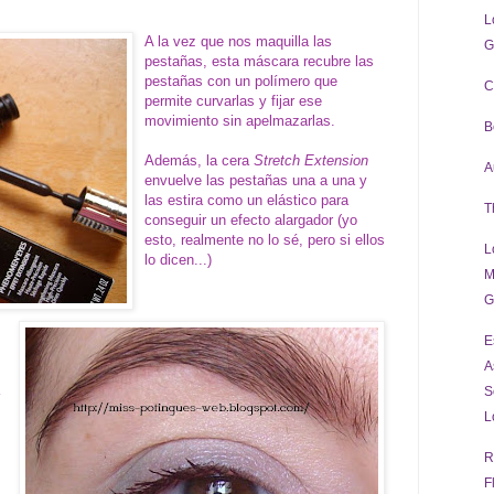
L
A la vez que nos maquilla las
G
pestañas, esta máscara recubre las
pestañas con un polímero que
C
permite curvarlas y fijar ese
movimiento sin apelmazarlas.
B
Además, la cera
Stretch Extension
A
envuelve las pestañas una a una y
las estira como un elástico para
T
conseguir un efecto alargador (yo
esto, realmente no lo sé, pero si ellos
L
lo dicen...)
M
G
E
A
S
L
R
F