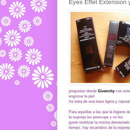
Eyes Effet Extension 
preguntan desde
Givenchy
con este 
engrosar la piel.
Se trata de una base ligera y natur
Para aquellas a las que la higiene d
la esponja les preocupe y no les
guste reutilizar la misma demasiado
tiempo, hay recambios de la esponj