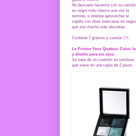
No descarto hacerme con su versió
en negro más clásica una vez la
termine, o intentar aprovechar el
cepillo con otras máscaras en negro
que son mucho más discretas.
Contiene 7 gramos y cuesta
29€
.
Le Prisme Yeux Quatour, Color, l
y diseño para los ojos
:
Se trata de un cuarteto se sombras
que viene en una cajita de 2 pisos.