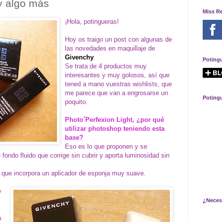
y algo más
Miss R
¡Hola, potingueras!
Hoy os traigo un post con algunas de
las novedades en maquillaje de
Givenchy
.
Poting
Se trata de 4 productos muy
interesantes y muy golosos, así que
tened a mano vuestras wishlists, que
me parece que van a engrosarse un
Poting
poquito.
Photo´Perfexion Light, ¿por qué
utilizar photoshop teniendo esta
base?
Eso es lo que proponen y se
fondo fluido que corrige sin cubrir y aporta luminosidad sin
al que incorpora un aplicador de esponja muy suave.
e
¿Neces
a