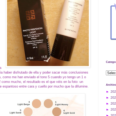
Catego
a
ría haber disfrutado de ella y poder sacar más conclusiones
o, como me han enviado el tono 5 cuando yo tengo un 1 o
2 como mucho, el resultado es el que véis en la foto: un
Archiv
te espantoso entre cara y cuello por mucho que la difumine.
►
20
►
20
►
20
►
20
►
20