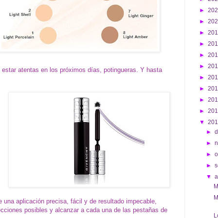
►
20
►
20
►
20
►
20
►
20
►
20
 estar atentas en los próximos días, potingueras. Y hasta
►
20
►
20
►
20
►
20
▼
20
►
d
►
►
o
►
s
▼
M
M
e una aplicación precisa, fácil y de resultado impecable,
ecciones posibles y alcanzar a cada una de las pestañas de
L