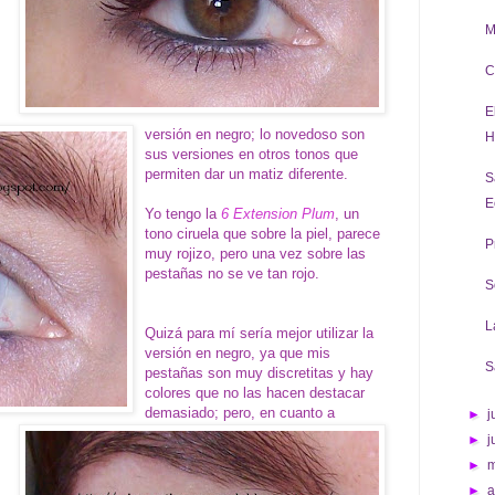
M
C
E
versión en negro; lo novedoso son
H
sus versiones en otros tonos que
permiten dar un matiz diferente.
S
E
Yo tengo la
6 Extension Plum
, un
tono ciruela que sobre la piel, parece
P
muy rojizo, pero una vez sobre las
pestañas no se ve tan rojo.
S
L
Quizá para mí sería mejor utilizar la
versión en negro, ya que mis
S
pestañas son muy discretitas y hay
colores que no las hacen destacar
demasiado; pero, en cuanto a
►
j
►
j
►
►
a