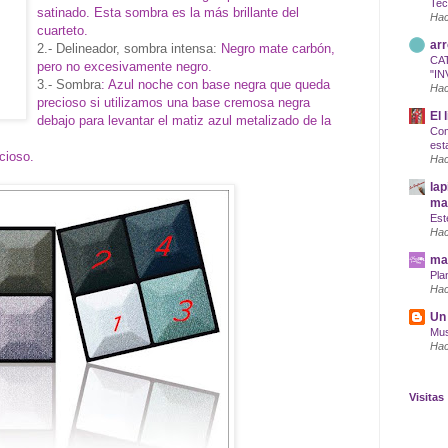
Tec
satinado. Esta sombra es la más brillante del
Hac
cuarteto.
arr
2.- Delineador, sombra intensa:
Negro mate carbón,
CA
pero no excesivamente negro.
"IN
3.- Sombra
: Azul noche con base negra que queda
Hac
precioso si utilizamos una base cremosa negra
El 
debajo para levantar el matiz azul metalizado de la
Com
est
cioso.
Hac
lap
maq
Est
Hac
mar
Pla
Hac
Un 
Mus
Hac
Visitas