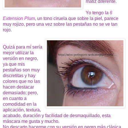
matiz diferente.
Yo tengo la
6
Extension Plum
, un tono ciruela que sobre la piel, parece
muy rojizo, pero una vez sobre las pestañas no se ve tan
rojo.
Quizá para mí sería
mejor utilizar la
versión en negro,
ya que mis
pestañas son muy
discretitas y hay
colores que no las
hacen destacar
demasiado; pero,
en cuanto a
comodidad en la
aplicación, textura,
acabado, duración y facilidad de desmaquillado, esta
máscara me gusta y mucho.
No descarto hacerme con su versión en negro más clásica