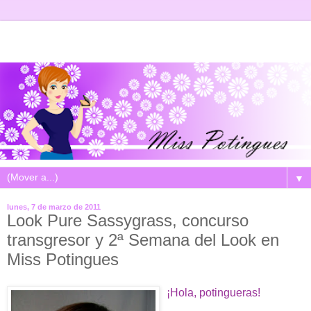
▼
lunes, 7 de marzo de 2011
Look Pure Sassygrass, concurso
transgresor y 2ª Semana del Look en
Miss Potingues
¡Hola, potingueras!