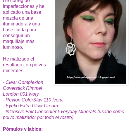
He corregido
imperfecciones y he
aplicado una base
mezcla de una
iluminadora y una
base fluida para
conseguir un
maquillaje más
luminoso.
He matizado el
resultado con polvos
minerales.
- Clear Complexion
Coverstick Rimmel
London 001 Ivory.
- Revlon ColorStay 110 Ivory.
- Eyeko Extra Glow Cream.
- Intensive Fair Concealer Everyday Minerals (usado como
polvo matizador por todo el rostro)
Pómulos y labios: