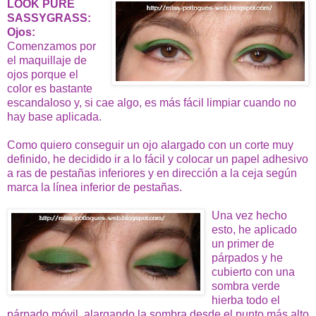
LOOK PURE
SASSYGRASS:
Ojos:
Comenzamos por
el maquillaje de
ojos porque el
color es bastante
escandaloso y, si cae algo, es más fácil limpiar cuando no
hay base aplicada.
Como quiero conseguir un ojo alargado con un corte muy
definido, he decidido ir a lo fácil y colocar un papel adhesivo
a ras de pestañas inferiores y en dirección a la ceja según
marca la línea inferior de pestañas.
Una vez hecho
esto, he aplicado
un primer de
párpados y he
cubierto con una
sombra verde
hierba todo el
párpado móvil, alargando la sombra desde el punto más alto