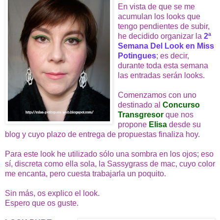
En vista de que se me
acumulan los looks que
tengo pendientes de subir,
he decidido organizar la
2ª
Semana Del Look en Miss
Potingues
; es decir,
durante toda esta semana
las entradas serán looks.
Comenzamos con uno
destinado al
Concurso
Transgresor
que nos
propone
Elisa
desde su
blog y cuyo plazo de entrega de propuestas finaliza hoy.
Para este look he utilizado sólo una sombra en los ojos; eso
sí, discreta como ella sola, la Sassygrass de mac, cuyo color
me encanta, pero cuesta trabajarla un poquito.
Sin más, os explico el look.
Espero que os guste.