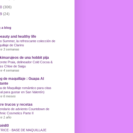
10
(306)
09
(24)
 a blog
eauty and healthy life
o Summer, la refrescante colección de
uillaje de Clarins
e 3 semanas
imarujeos de una hobbit pija
orete Praia, delineador Cold Cocoa &
ss Chloe de Saigu
e 4 semanas
g de maquillaje : Guapa Al
tante
a de Maquillaje romántico para citas
eal para gustar en San Valentín)
e 6 meses
re trucos y recetas
endario de adviento Countdown de
hnic Cosmetics Parte II
e 1 año
oin80
TRICE - BASE DE MAQUILLAJE