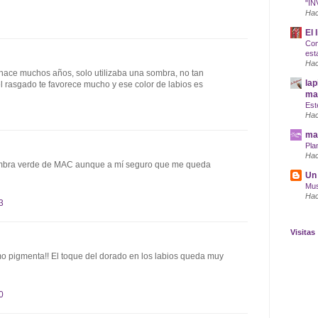
"IN
Hac
El 
Com
est
Hac
o hace muchos años, solo utilizaba una sombra, no tan
lap
 el rasgado te favorece mucho y ese color de labios es
maq
Est
Hac
mar
Pla
Hac
mbra verde de MAC aunque a mí seguro que me queda
Un 
Mus
Hac
3
Visitas
 pigmenta!! El toque del dorado en los labios queda muy
0