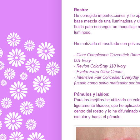
Rostro:
He corregido imperfecciones y he ap
base mezcla de una iluminadora y 
fluida para conseguir un maquillaje
luminoso.
He matizado el resultado con polvos
- Clear Complexion Coverstick Rim
001 Ivory.
- Revlon ColorStay 110 Ivory.
- Eyeko Extra Glow Cream.
- Intensive Fair Concealer Everyday
(usado como polvo matizador por tod
Pómulos y labios:
Para las mejillas he utilizado un col
ligeramente liliáceo, que he aplicad
centro del rostro y lo he difuminado
circular y hacia el pómulo.