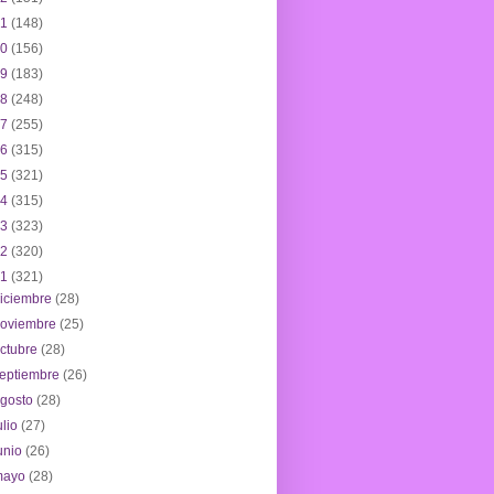
21
(148)
20
(156)
19
(183)
18
(248)
17
(255)
16
(315)
15
(321)
14
(315)
13
(323)
12
(320)
11
(321)
iciembre
(28)
noviembre
(25)
ctubre
(28)
eptiembre
(26)
agosto
(28)
ulio
(27)
unio
(26)
mayo
(28)