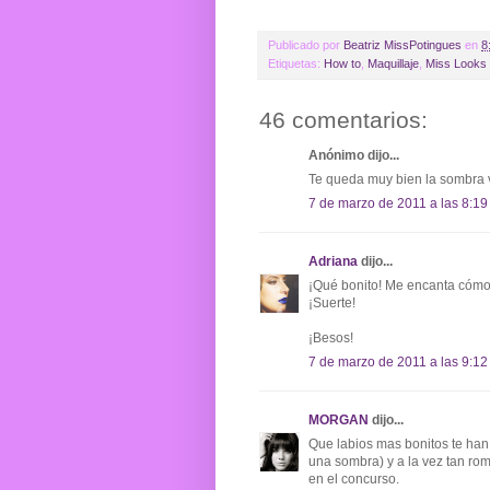
Publicado por
Beatriz MissPotingues
en
8
Etiquetas:
How to
,
Maquillaje
,
Miss Looks 
46 comentarios:
Anónimo dijo...
Te queda muy bien la sombra 
7 de marzo de 2011 a las 8:19
Adriana
dijo...
¡Qué bonito! Me encanta cómo 
¡Suerte!
¡Besos!
7 de marzo de 2011 a las 9:12
MORGAN
dijo...
Que labios mas bonitos te han
una sombra) y a la vez tan ro
en el concurso.