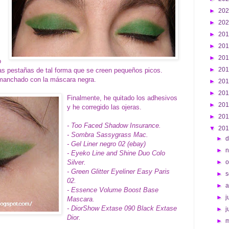
►
20
►
20
►
20
►
20
►
20
o
►
20
as pestañas de tal forma que se creen pequeños picos.
e manchado con la máscara negra.
►
20
►
20
Finalmente, he quitado los adhesivos
►
20
y he corregido las ojeras.
►
20
- Too Faced Shadow Insurance.
▼
20
- Sombra Sassygrass Mac.
►
d
- Gel Liner negro 02 (ebay)
►
- Eyeko Line and Shine Duo Colo
Silver.
►
o
- Green Glitter Eyeliner Easy Paris
►
s
02.
►
- Essence Volume Boost Base
►
j
Mascara.
- DiorShow Extase 090 Black Extase
►
j
Dior.
►