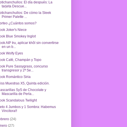
otichanchullos: El día después: La
tarjeta Descue...
otichanchullos: De cómo la Sleek
Primer Palette ...
orteo ¿Cuántos somos?
ook Joker's Niece
ook Blue Smokey Inglot
ook AIP Iru, aplicar khôl sin convertirse
en un b...
ook Wolfy Eyes
ook Café, Champán y Topo
ook Pure Sassygrass, concurso
transgresor y 2ª Se...
ook Romántico Siria
iss Muestras X5, Quinta edición.
ascarillas SyS de Chocolate y
Mascarilla de Perla...
ook Scandalous Twilight
eto 4 Jumbos y 1 Sombra: Habemus
Vincitora!!
ebrero
(24)
enero
(27)