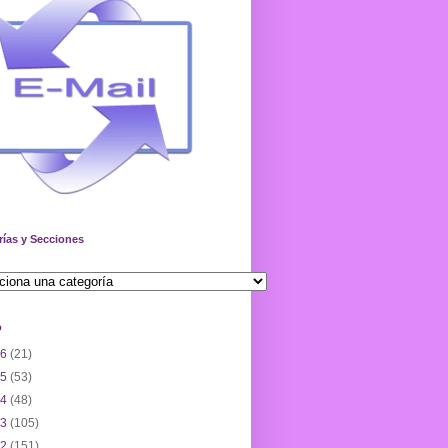
rías y Secciones
o
26
(21)
25
(53)
24
(48)
23
(105)
22
(151)