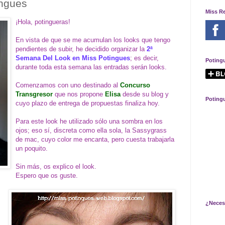
ingues
Miss R
¡Hola, potingueras!
En vista de que se me acumulan los looks que tengo
pendientes de subir, he decidido organizar la
2ª
Semana Del Look en Miss Potingues
; es decir,
Poting
durante toda esta semana las entradas serán looks.
Comenzamos con uno destinado al
Concurso
Transgresor
que nos propone
Elisa
desde su blog y
Poting
cuyo plazo de entrega de propuestas finaliza hoy.
Para este look he utilizado sólo una sombra en los
ojos; eso sí, discreta como ella sola, la Sassygrass
de mac, cuyo color me encanta, pero cuesta trabajarla
un poquito.
Sin más, os explico el look.
Espero que os guste.
¿Neces