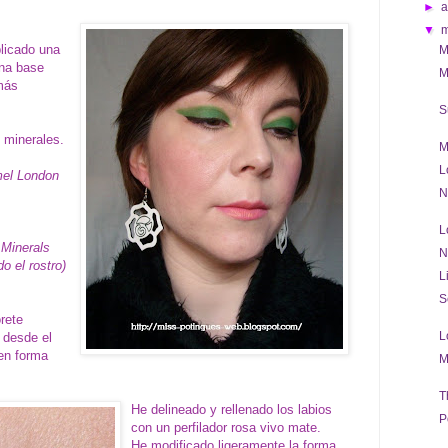
►
a
▼
licado una
M
una base
M
 más
S
 minerales.
M
L
mel London
N
L
 Minerals
N
o el rostro)
L
S
orete
L
o desde el
 en forma
M
T
He delineado y rellenado los labios
P
con un perfilador rosa vivo mate.
He modificado ligeramente la forma