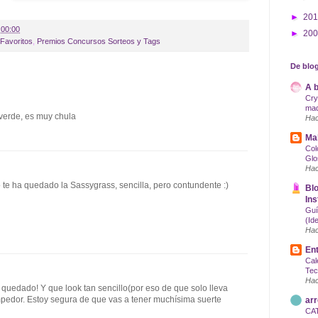
►
20
:00:00
►
20
Favoritos
,
Premios Concursos Sorteos y Tags
De blog
A b
Cry
maq
verde, es muy chula
Hac
Mak
Col
Glo
Hac
te ha quedado la Sassygrass, sencilla, pero contundente :)
Blo
Ins
Guí
(Id
Hac
Ent
Cal
Tec
Hac
 quedado! Y que look tan sencillo(por eso de que solo lleva
mpedor. Estoy segura de que vas a tener muchísima suerte
arr
CA