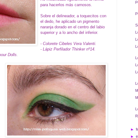
P
para hacerlos más carnosos.
P
Sobre el delineador, a toquecitos con
el dedo, he aplicado un pigmento
S
naranja dorado en el centro del labio
superior y a lo ancho del inferior.
L
L
- Colorete Cibeles Vera Valenti.
L
- Lápiz Perfilador Thinker nº14.
our Dolls.
L
L
L
L
M
M
L
R
►
f
►