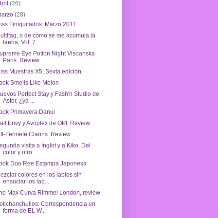
bril
(26)
marzo
(28)
iss Finiquitados: Marzo 2011
ultitag, o de cómo se me acumula la
faena, Vol. 7
upreme Eye Potion Night Visoanska
Paris. Review
iss Muestras X5, Sexta edición.
ook Smells Like Melon
uevos Perfect Stay y Fash'n Studio de
Astor, ¿ya ...
ook Primavera Danui
ail Envy y Avoplex de OPI. Review
ift-Fermeté Clarins. Review
egunda visita a Inglot y a Kiko. Del
color y otro...
ook Doo Ree Estampa Japonesa
ezclar colores en los labios sin
ensuciar los lab...
he Max Curva Rimmel London, review
otichanchullos: Correspondencia en
forma de EL W...