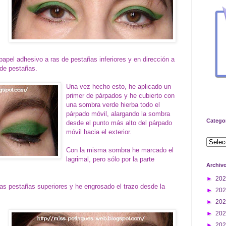
n papel adhesivo a ras de pestañas inferiores y en dirección a
 de pestañas.
Una vez hecho esto, he aplicado un
primer de párpados y he cubierto con
una sombra verde hierba todo el
párpado móvil, alargando la sombra
Catego
desde el punto más alto del párpado
móvil hacia el exterior.
Con la misma sombra he marcado el
lagrimal, pero sólo por la parte
Archiv
►
20
las pestañas superiores y he engrosado el trazo desde la
►
20
►
20
►
20
►
20