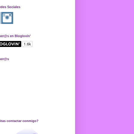
edes Sociales
uer@s en Bloglovin'
uer@s
itas contactar conmigo?