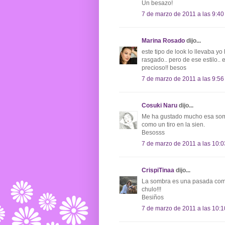
Un besazo!
7 de marzo de 2011 a las 9:40
Marina Rosado
dijo...
este tipo de look lo llevaba y
rasgado.. pero de ese estilo..
precioso!! besos
7 de marzo de 2011 a las 9:56
Cosuki Naru
dijo...
Me ha gustado mucho esa so
como un tiro en la sien.
Besosss
7 de marzo de 2011 a las 10:0
CrispiTinaa
dijo...
La sombra es una pasada como
chulo!!!
Besiños
7 de marzo de 2011 a las 10:1