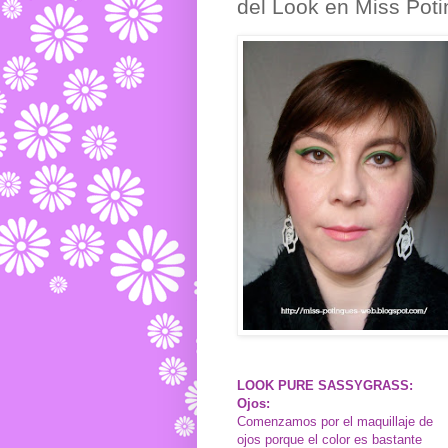
del Look en Miss Pot
LOOK PURE SASSYGRASS:
Ojos:
Comenzamos por el maquillaje de
ojos porque el color es bastante