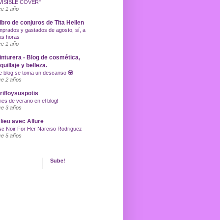
VISIBLE COVER"
e 1 año
libro de conjuros de Tita Hellen
prados y gastados de agosto, sí, a
as horas
e 1 año
inturera - Blog de cosmética,
uillaje y belleza.
e blog se toma un descanso 💟
e 2 años
ifloysuspotis
nes de verano en el blog!
e 3 años
lieu avec Allure
c Noir For Her Narciso Rodriguez
e 5 años
Sube!