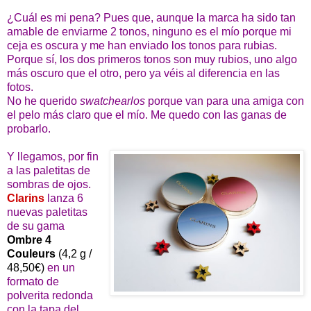
¿Cuál es mi pena? Pues que, aunque la marca ha sido tan
amable de enviarme 2 tonos, ninguno es el mío porque mi
ceja es oscura y me han enviado los tonos para rubias.
Porque sí, los dos primeros tonos son muy rubios, uno algo
más oscuro que el otro, pero ya véis al diferencia en las
fotos.
No he querido
swatchearlos
porque van para una amiga con
el pelo más claro que el mío. Me quedo con las ganas de
probarlo.
Y llegamos, por fin
a las paletitas de
sombras de ojos.
Clarins
lanza 6
nuevas paletitas
de su gama
Ombre 4
Couleurs
(4,2 g /
48,50€)
en un
formato de
polverita redonda
con la tapa del