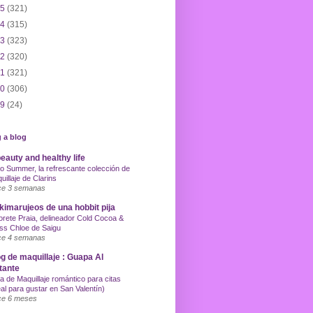
15
(321)
14
(315)
13
(323)
12
(320)
11
(321)
10
(306)
09
(24)
 a blog
eauty and healthy life
o Summer, la refrescante colección de
uillaje de Clarins
e 3 semanas
imarujeos de una hobbit pija
orete Praia, delineador Cold Cocoa &
ss Chloe de Saigu
e 4 semanas
g de maquillaje : Guapa Al
tante
a de Maquillaje romántico para citas
eal para gustar en San Valentín)
e 6 meses