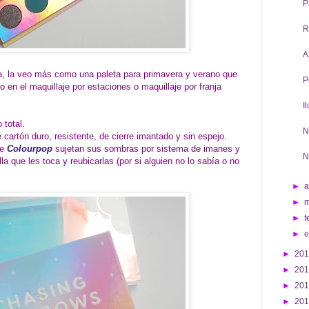
P
R
A
ra, la veo más como una paleta para primavera y verano que
P
 en el maquillaje por estaciones o maquillaje por franja
I
 total.
N
cartón duro, resistente, de cierre imantado y sin espejo.
de
Colourpop
sujetan sus sombras por sistema de imanes y
N
la que les toca y reubicarlas (por si alguien no lo sabía o no
►
a
►
►
f
►
►
20
►
20
►
20
►
20