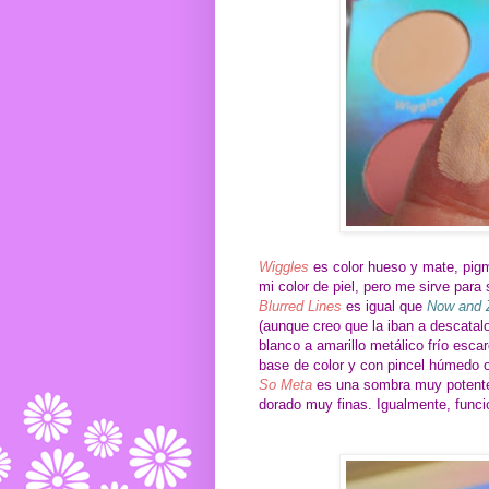
Wiggles
es color hueso y mate, pigm
mi color de piel, pero me sirve para s
Blurred Lines
es igual que
Now and 
(aunque creo que la iban a descata
blanco a amarillo metálico frío esc
base de color y con pincel húmedo 
So Meta
es una sombra muy potente, 
dorado muy finas. Igualmente, func