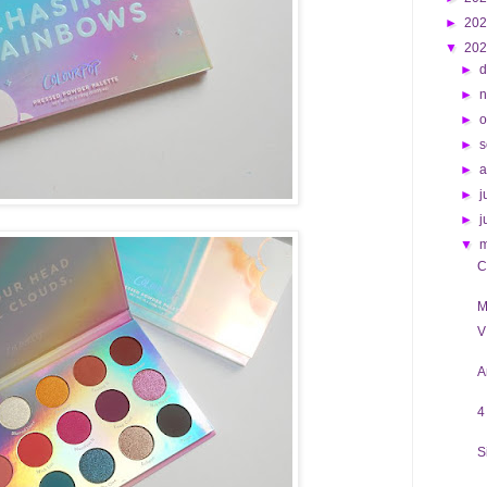
►
20
▼
20
►
d
►
►
o
►
s
►
►
j
►
j
▼
C
M
V
A
4
S