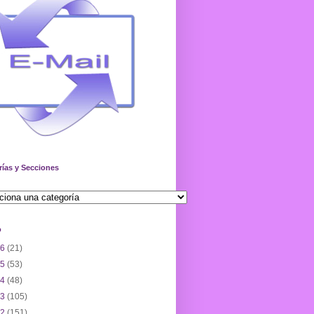
rías y Secciones
o
26
(21)
25
(53)
24
(48)
23
(105)
22
(151)