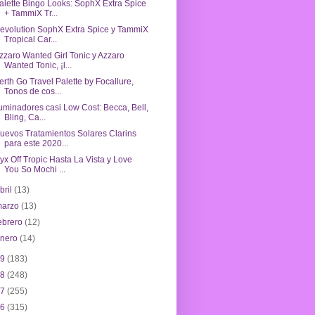
alette Bingo Looks: SophX Extra Spice
+ TammiX Tr...
evolution SophX Extra Spice y TammiX
Tropical Car...
zzaro Wanted Girl Tonic y Azzaro
Wanted Tonic, ¡l...
erth Go Travel Palette by Focallure,
Tonos de cos...
luminadores casi Low Cost: Becca, Bell,
Bling, Ca...
uevos Tratamientos Solares Clarins
para este 2020...
yx Off Tropic Hasta La Vista y Love
You So Mochi ...
bril
(13)
marzo
(13)
ebrero
(12)
enero
(14)
19
(183)
18
(248)
17
(255)
16
(315)