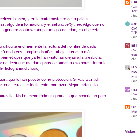
Ent
Cal
Tec
Hac
elieve blanco, y en la parte posterior de la paleta
arr
as, algo de información, y el sello
cruelty free
. Algo que no
CA
 a generar controversia por rangos de edad, es el efecto
"IN
Hac
El 
ro dificulta enormemente la lectura del nombre de cada
Com
 Cuando vas cumpliendo años, al ojo le cuesta más
est
ipermétropes que ya le han visto las orejas a la presbicia,
Hac
or no decir que me dan ganas de sacar las sombras, forrar la
lap
del holograma dichoso)
maq
Est
era que le han puesto como protección. Si vas a añadir
Hac
 que se recicle fácilmente, por favor. Mejor cartoncillo.
mar
Pla
ravilla. No he encontrado ninguna a la que ponerle un pero
Hac
Un 
Mus
Hac
Visitas