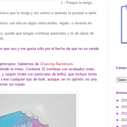
1.- Porque la tengo,
.
única que la tenga y así animo a quienes la posean a darle
nos con ella en algún intercambio, regalo, o reventa en
ta, puede que tengas sombras parecidas y te dé ideas de
etc.
e que uso y me gusta sólo por el hecho de que no se venda
 principios, hablemos de
Chasing Rainbows
.
Catego
r donde la mires. Contiene 15 sombras con acabados mate,
, y
sequin
(mate con partículas de brillo), que incluye tonos
 crear cualquier tipo de
look
; aunque, en mi opinión, es una
entar sin miedo.
Archiv
►
20
►
20
►
20
►
20
►
20