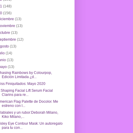
21
(148)
20
(156)
iciembre
(13)
noviembre
(13)
ctubre
(13)
eptiembre
(12)
agosto
(13)
ulio
(14)
unio
(13)
mayo
(13)
hasing Rainbows by Colourpop,
Edición Limitada ¿d...
iss Finiquitados: Mayo 2020
 Shaping Facial Lift Serum Facial
Clarins para re...
merican Flag Palette de Docolor. Me
estreno con l...
 labiales y un rubor:Deborah Milano,
Kiko Milano,...
isley Eye Contour Mask: Un autoregalo
para tu con...