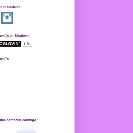
edes Sociales
uer@s en Bloglovin'
uer@s
itas contactar conmigo?