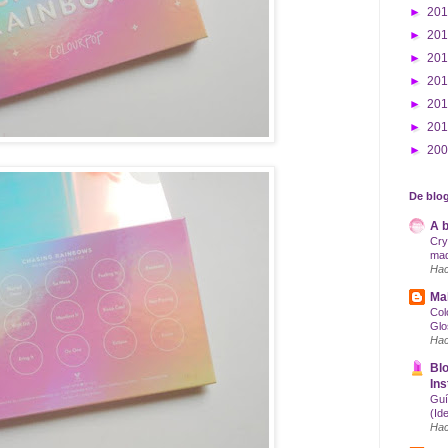
►
20
►
20
►
20
►
20
►
20
►
20
►
20
De blog
A b
Cry
maq
Hac
Mak
Col
Glo
Hac
Blo
Ins
Guí
(Id
Hac