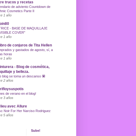
re trucos y recetas
endario de adviento Countdown de
hnic Cosmetics Parte II
e 1 año
oin80
TRICE - BASE DE MAQUILLAJE
VISIBLE COVER"
e 1 año
libro de conjuros de Tita Hellen
prados y gastados de agosto, sí, a
as horas
e 1 año
inturera - Blog de cosmética,
uillaje y belleza.
e blog se toma un descanso 💟
e 2 años
ifloysuspotis
nes de verano en el blog!
e 3 años
lieu avec Allure
c Noir For Her Narciso Rodriguez
e 5 años
Sube!