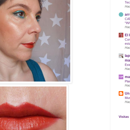
Tec
Hac
arr
CA
"IN
Hac
El 
Com
est
Hac
lap
maq
Est
Hac
mar
Pla
Hac
Un 
Mus
Hac
Visitas