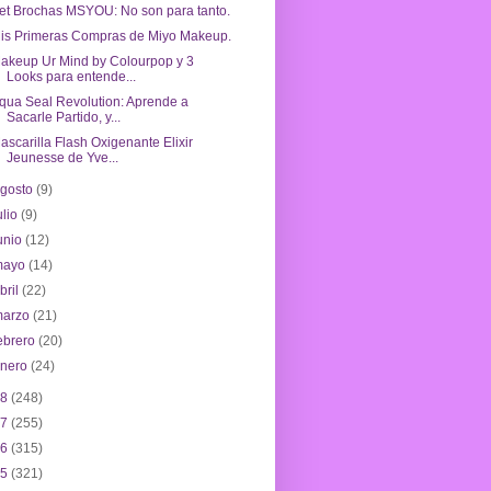
et Brochas MSYOU: No son para tanto.
is Primeras Compras de Miyo Makeup.
akeup Ur Mind by Colourpop y 3
Looks para entende...
qua Seal Revolution: Aprende a
Sacarle Partido, y...
ascarilla Flash Oxigenante Elixir
Jeunesse de Yve...
agosto
(9)
ulio
(9)
unio
(12)
mayo
(14)
bril
(22)
marzo
(21)
ebrero
(20)
enero
(24)
18
(248)
17
(255)
16
(315)
15
(321)