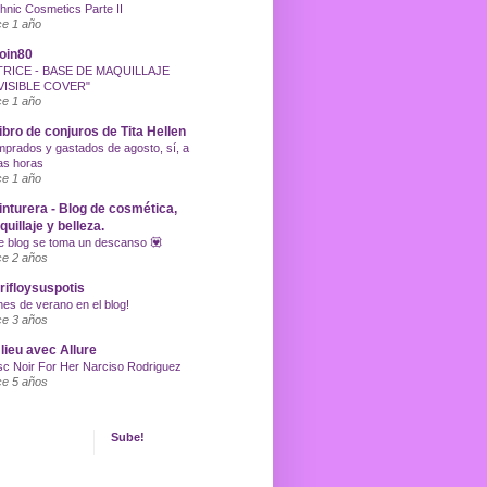
hnic Cosmetics Parte II
e 1 año
oin80
TRICE - BASE DE MAQUILLAJE
VISIBLE COVER"
e 1 año
libro de conjuros de Tita Hellen
prados y gastados de agosto, sí, a
as horas
e 1 año
inturera - Blog de cosmética,
uillaje y belleza.
e blog se toma un descanso 💟
e 2 años
ifloysuspotis
nes de verano en el blog!
e 3 años
lieu avec Allure
c Noir For Her Narciso Rodriguez
e 5 años
Sube!