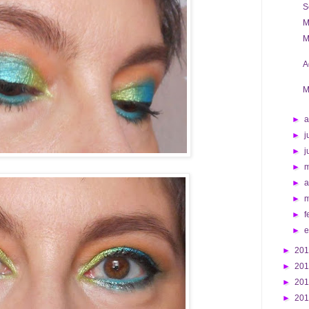
S
M
M
A
M
►
►
j
►
j
►
►
a
►
►
f
►
►
20
►
20
►
20
►
20