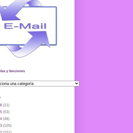
rías y Secciones
o
26
(21)
25
(53)
24
(48)
23
(105)
22
(151)