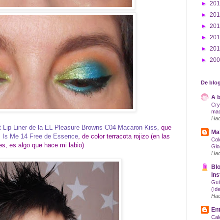
►
20
►
20
►
20
►
20
►
20
►
20
De blog
A b
Cry
maq
Hac
t Lip Liner de la EL Pleasure Browns C04 Macaron Kiss,
que
Mak
s Is Me 14 Free de Essence
, de color terracota rojizo (en las
Col
es, es algo que hace mi labio)
Glo
Hac
Blo
Ins
Guí
(Id
Hac
Ent
Cal