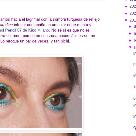
►
20
►
20
amos hacia el lagrimal con la sombra turquesa de reflejo
▼
20
aterline
inferior acompaña en un color entre menta y
►
d
hol Pencil 07 de Kiko Milano
. No sé si es que no es
►
rra del todo, porque en esa zona pocos lápices se me
►
o
 Lo retoqué un par de veces, y tan pichi.
▼
s
M
P
M
T
L
M
M
Q