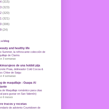
14
(315)
13
(323)
12
(320)
11
(321)
10
(306)
09
(24)
 a blog
eauty and healthy life
o Summer, la refrescante colección de
uillaje de Clarins
e 3 semanas
imarujeos de una hobbit pija
orete Praia, delineador Cold Cocoa &
ss Chloe de Saigu
e 4 semanas
g de maquillaje : Guapa Al
tante
a de Maquillaje romántico para citas
eal para gustar en San Valentín)
e 6 meses
re trucos y recetas
endario de adviento Countdown de