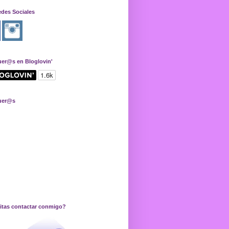
edes Sociales
uer@s en Bloglovin'
uer@s
itas contactar conmigo?