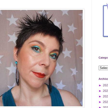
Catego
Archiv
►
20
►
20
►
20
►
20
►
20