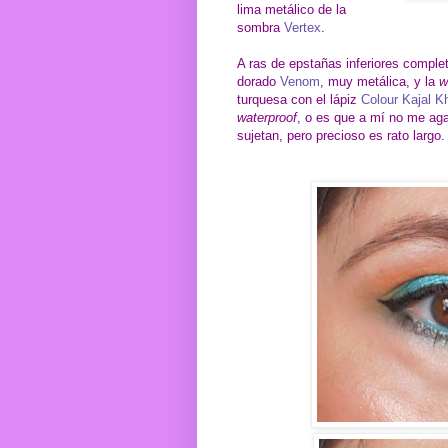
lima metálico de la
sombra
Vertex
.
A ras de epstañas inferiores complet
dorado
Venom
, muy metálica, y la
w
turquesa con el lápiz
Colour Kajal K
waterproof
, o es que a mí no me aga
sujetan, pero precioso es rato largo.