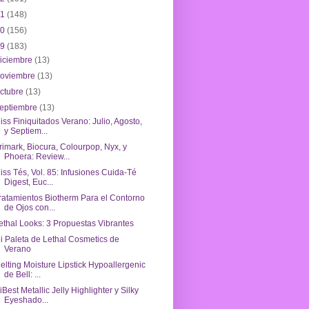
21
(148)
20
(156)
19
(183)
iciembre
(13)
noviembre
(13)
ctubre
(13)
eptiembre
(13)
iss Finiquitados Verano: Julio, Agosto,
y Septiem...
rimark, Biocura, Colourpop, Nyx, y
Phoera: Review...
iss Tés, Vol. 85: Infusiones Cuida-Té
Digest, Euc...
ratamientos Biotherm Para el Contorno
de Ojos con...
ethal Looks: 3 Propuestas Vibrantes
i Paleta de Lethal Cosmetics de
Verano
elting Moisture Lipstick Hypoallergenic
de Bell: ...
iBest Metallic Jelly Highlighter y Silky
Eyeshado...