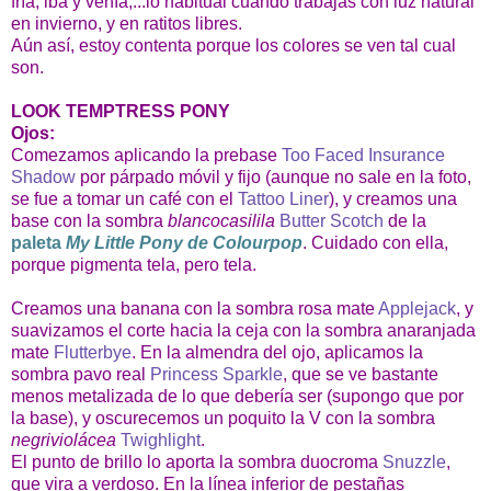
fría, iba y venía,...lo habitual cuando trabajas con luz natural
en invierno, y en ratitos libres.
Aún así, estoy contenta porque los colores se ven tal cual
son.
LOOK TEMPTRESS PONY
Ojos:
Comezamos aplicando la prebase
Too Faced Insurance
Shadow
por párpado móvil y fijo (aunque no sale en la foto,
se fue a tomar un café con el
Tattoo Liner
), y creamos una
base con la sombra
blancocasilila
Butter Scotch
de la
paleta
My Little Pony de Colourpop
. Cuidado con ella,
porque pigmenta tela, pero tela.
Creamos una banana con la sombra rosa mate
Applejack
, y
suavizamos el corte hacia la ceja con la sombra anaranjada
mate
Flutterbye
. En la almendra del ojo, aplicamos la
sombra pavo real
Princess Sparkle
, que se ve bastante
menos metalizada de lo que debería ser (supongo que por
la base), y oscurecemos un poquito la V con la sombra
negriviolácea
Twighligh
t
.
El punto de brillo lo aporta la sombra duocroma
Snuzzle
,
que vira a verdoso. En la línea inferior de pestañas