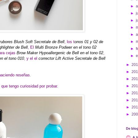
►
►
j
►
j
►
►
a
rubores Blush Soft Secretale de Bell
, los t
onos 01 y 02 de
►
hlighter de Bell
, El
Multi Bronze Podwer en el tono 02
►
f
ara cejas
Brow Maker Hypoallergenic de Bell en el tono 02
,
►
en el tono 010
, y el el
corrector Lift Active Secretale de Bell
►
20
►
20
 haciendo reseñas.
►
20
que tengo curiosidad por probar.
►
20
►
20
►
20
►
20
►
20
De blog
A b