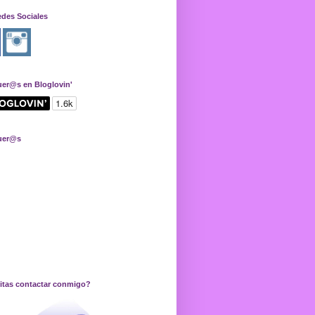
edes Sociales
uer@s en Bloglovin'
uer@s
itas contactar conmigo?