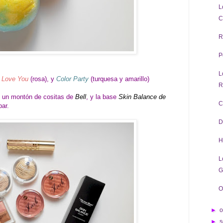
L
C
R
P
L
I Love You
(rosa), y
Color Party
(turquesa y amarillo)
R
n un montón de cositas de
Bell
, y la base
Skin Balance de
C
ar.
D
H
L
G
O
►
o
►
s