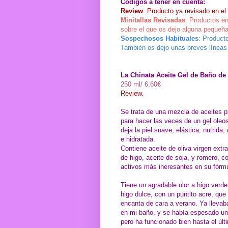
Códigos a tener en cuenta:
Review
: Producto ya revisado en el
Minitallas Revisadas
: Productos en
sobre el que os dejo alguna pequeña
Sospechosos Habituales
: Product
También os dejo unas breves líneas 
La Chinata Aceite Gel de Baño de
250 ml/ 6,60€
Review
.
Se trata de una mezcla de aceites 
para hacer las veces de un gel oleo
deja la piel suave, elástica, nutrida,
e hidratada.
Contiene aceite de oliva virgen extra
de higo, aceite de soja, y romero, 
activos más ineresantes en su fórmu
Tiene un agradable olor a higo verde
higo dulce, con un puntito acre, qu
encanta de cara a verano. Ya llevab
en mi baño, y se había espesado un
pero ha funcionado bien hasta el últ