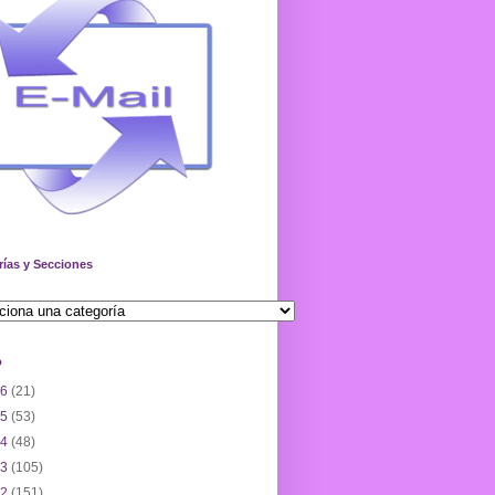
rías y Secciones
o
26
(21)
25
(53)
24
(48)
23
(105)
22
(151)