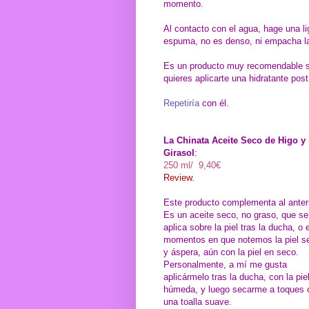
momento.
Al contacto con el agua, hage una l
espuma, no es denso, ni empacha la p
Es un producto muy recomendable si 
quieres aplicarte una hidratante po
Repetiría
con él.
La Chinata Aceite Seco de Higo y
Girasol
:
250 ml/ 9,40€
Review.
Este producto complementa al anteri
Es un aceite seco, no graso, que se
aplica sobre la piel tras la ducha, o 
momentos en que notemos la piel s
y áspera, aún con la piel en seco.
Personalmente, a mí me gusta
aplicármelo tras la ducha, con la pie
húmeda, y luego secarme a toques 
una toalla suave.