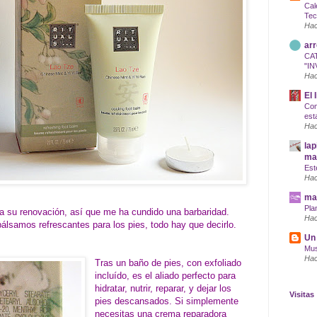
Cal
Tec
Hac
arr
CA
"IN
Hac
El 
Com
est
Hac
lap
maq
Est
Hac
mar
Pla
 a su renovación, así que me ha cundido una barbaridad.
Hac
álsamos refrescantes para los pies, todo hay que decirlo.
Un 
Mus
Hac
Tras un baño de pies, con exfoliado
incluído, es el aliado perfecto para
hidratar, nutrir, reparar, y dejar los
Visitas
pies descansados. Si simplemente
necesitas una crema reparadora