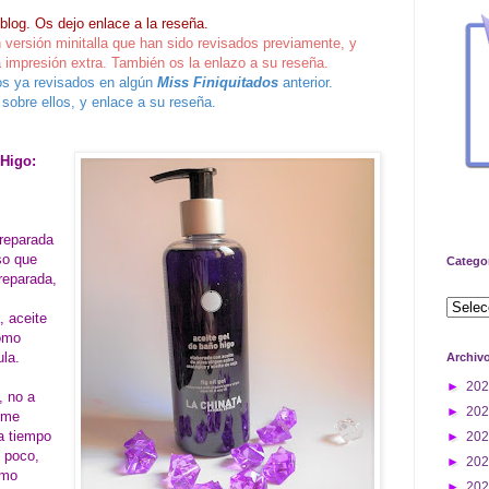
 blog. Os dejo enlace a la reseña.
 versión minitalla que han sido revisados previamente, y
 impresión extra. También os la enlazo a su reseña.
os ya revisados en algún
Miss Finiquitados
anterior.
sobre ellos, y enlace a su reseña.
 Higo:
preparada
so que
Catego
 reparada,
, aceite
como
la.
Archiv
►
20
, no a
►
20
e me
a tiempo
►
20
 poco,
►
20
imo
►
20