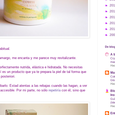
►
20
►
20
►
20
►
20
►
20
►
20
De blog
bitual.
A b
o amargo, me encanta y me parece muy revitalizante.
Cry
maq
Hac
erfectamente nutrida, elástica e hidratada. No necesitas
 es un producto que ya te prepara la piel de tal forma que
Mak
posteriori.
Col
Glo
Hac
barlo. Estad atentas a las rebajas cuando las hagan, a ver
 accesible. Por mi parte, no sólo
repetiría
con él, sino que
Blo
.
Ins
Guí
(Id
Hac
Ent