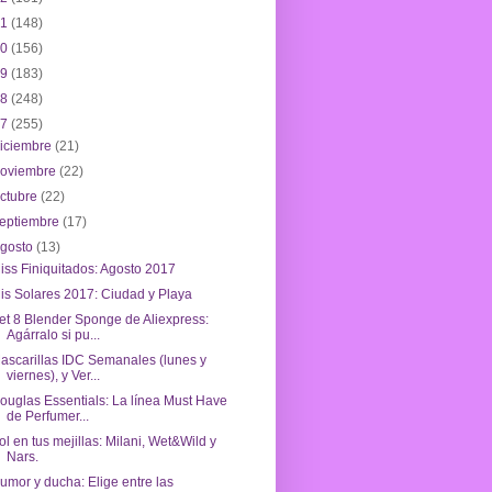
21
(148)
20
(156)
19
(183)
18
(248)
17
(255)
iciembre
(21)
noviembre
(22)
ctubre
(22)
eptiembre
(17)
agosto
(13)
iss Finiquitados: Agosto 2017
is Solares 2017: Ciudad y Playa
et 8 Blender Sponge de Aliexpress:
Agárralo si pu...
ascarillas IDC Semanales (lunes y
viernes), y Ver...
ouglas Essentials: La línea Must Have
de Perfumer...
ol en tus mejillas: Milani, Wet&Wild y
Nars.
umor y ducha: Elige entre las