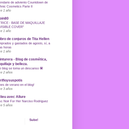
endario de adviento Countdown de
hnic Cosmetics Parte II
e 1 año
oin80
TRICE - BASE DE MAQUILLAJE
VISIBLE COVER"
e 1 año
libro de conjuros de Tita Hellen
prados y gastados de agosto, sí, a
as horas
e 1 año
inturera - Blog de cosmética,
uillaje y belleza.
e blog se toma un descanso 💟
e 2 años
ifloysuspotis
nes de verano en el blog!
e 3 años
lieu avec Allure
c Noir For Her Narciso Rodriguez
e 5 años
Sube!