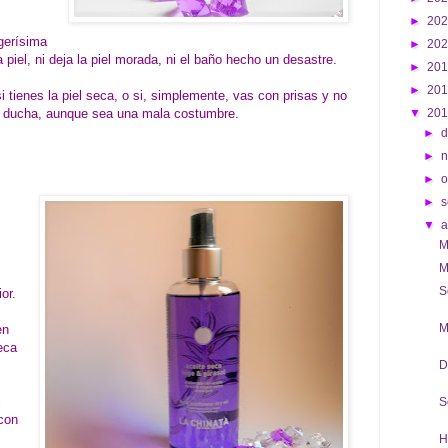
►
20
igerísima
►
20
iel, ni deja la piel morada, ni el baño hecho un desastre.
►
20
►
20
tienes la piel seca, o si, simplemente, vas con prisas y no
st ducha, aunque sea una mala costumbre.
▼
20
►
d
►
►
o
►
s
▼
M
M
S
or.
M
en
eca
D
l
S
con
H