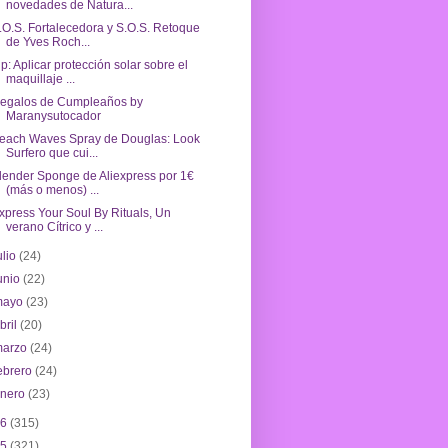
novedades de Natura...
.O.S. Fortalecedora y S.O.S. Retoque
de Yves Roch...
ip: Aplicar protección solar sobre el
maquillaje ...
egalos de Cumpleaños by
Maranysutocador
each Waves Spray de Douglas: Look
Surfero que cui...
lender Sponge de Aliexpress por 1€
(más o menos) ...
xpress Your Soul By Rituals, Un
verano Cítrico y ...
ulio
(24)
unio
(22)
mayo
(23)
bril
(20)
marzo
(24)
ebrero
(24)
enero
(23)
16
(315)
15
(321)