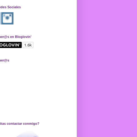
edes Sociales
uer@s en Bloglovin'
uer@s
itas contactar conmigo?