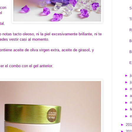
 con
S
el
T
al.
R
o notas tacto oleoso, ni la piel excesivamente brillante, ni te
des vestir casi al momento.
B
ontiene aceite de oliva virgen extra, aceite de girasol, y
B
E
er el combo con el gel anterior.
►
j
►
j
►
►
a
►
►
f
►
►
20
►
20