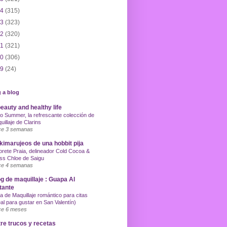
14
(315)
13
(323)
12
(320)
11
(321)
10
(306)
09
(24)
 a blog
eauty and healthy life
o Summer, la refrescante colección de
uillaje de Clarins
e 3 semanas
imarujeos de una hobbit pija
orete Praia, delineador Cold Cocoa &
ss Chloe de Saigu
e 4 semanas
g de maquillaje : Guapa Al
tante
a de Maquillaje romántico para citas
eal para gustar en San Valentín)
e 6 meses
re trucos y recetas