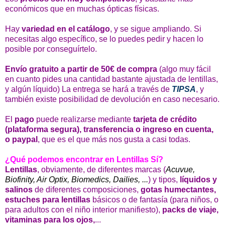
económicos que en muchas ópticas físicas.
Hay
variedad en el catálogo
, y se sigue ampliando. Si
necesitas algo específico, se lo puedes pedir y hacen lo
posible por conseguírtelo.
Envío gratuito a partir de 50€ de compra
(algo muy fácil
en cuanto pides una cantidad bastante ajustada de lentillas,
y algún líquido) La entrega se hará a través de
TIPSA
, y
también existe posibilidad de devolución en caso necesario.
El
pago
puede realizarse mediante
tarjeta de crédito
(plataforma segura), transferencia o ingreso en cuenta,
o paypal
, que es el que más nos gusta a casi todas.
¿Qué podemos encontrar en Lentillas Sí?
Lentillas
, obviamente, de diferentes marcas (
Acuvue,
Biofinity, Air Optix, Biomedics, Dailies, ...
) y tipos,
líquidos y
salinos
de diferentes composiciones,
gotas humectantes,
estuches para lentillas
básicos o de fantasía (para niños, o
para adultos con el niño interior manifiesto),
packs de viaje,
vitaminas para los ojos,
...