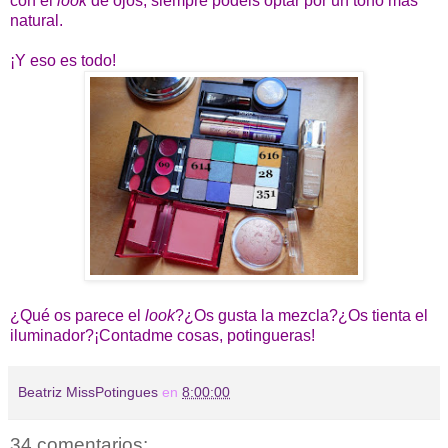
con el
look
de ojos, siempre podéis optar por un tono más
natural.
¡Y eso es todo!
¿Qué os parece el
look
?¿Os gusta la mezcla?¿Os tienta el
iluminador?¡Contadme cosas, potingueras!
Beatriz MissPotingues
en
8:00:00
34 comentarios: