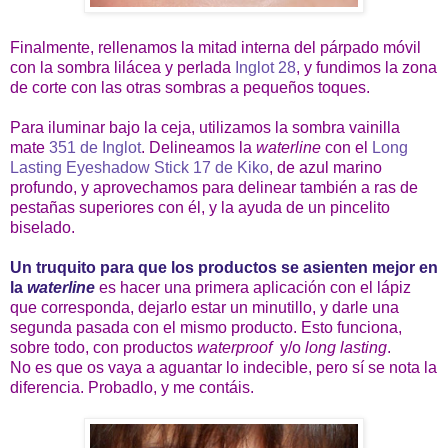
Finalmente, rellenamos la mitad interna del párpado móvil
con la sombra lilácea y perlada
Inglot 28
, y fundimos la zona
de corte con las otras sombras a pequeños toques.
Para iluminar bajo la ceja, utilizamos la sombra vainilla
mate
351 de Inglot
. Delineamos la
waterline
con el
Long
Lasting Eyeshadow Stick 17 de Kiko
, de azul marino
profundo, y aprovechamos para delinear también a ras de
pestañas superiores con él, y la ayuda de un pincelito
biselado.
Un truquito
para que los productos se asienten mejor en
la
waterline
es hacer una primera aplicación con el lápiz
que corresponda, dejarlo estar un minutillo, y darle una
segunda pasada con el mismo producto. Esto funciona,
sobre todo, con productos
waterproof
y/o
long lasting
.
No es que os vaya a aguantar lo indecible, pero sí se nota la
diferencia. Probadlo, y me contáis.