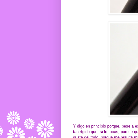
Y digo en principio porque, pese a 
tan rígido que, si lo tocas, parece 
gusta del todo, porque me resulta m