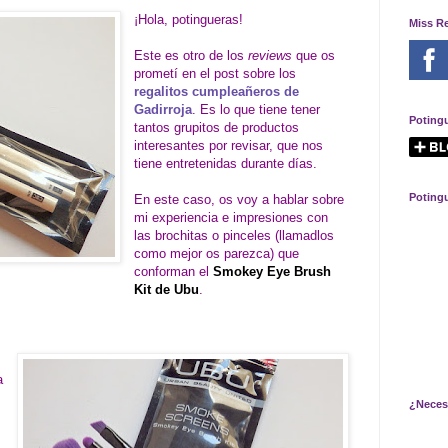
¡Hola, potingueras!
Miss R
Este es otro de los
reviews
que os
prometí en el post sobre los
regalitos cumpleañeros de
Gadirroja
. Es lo que tiene tener
Poting
tantos grupitos de productos
interesantes por revisar, que nos
tiene entretenidas durante días.
Poting
En este caso, os voy a hablar sobre
mi experiencia e impresiones con
las brochitas o pinceles (llamadlos
como mejor os parezca) que
conforman el
Smokey Eye Brush
Kit de Ubu
.
a
¿Neces