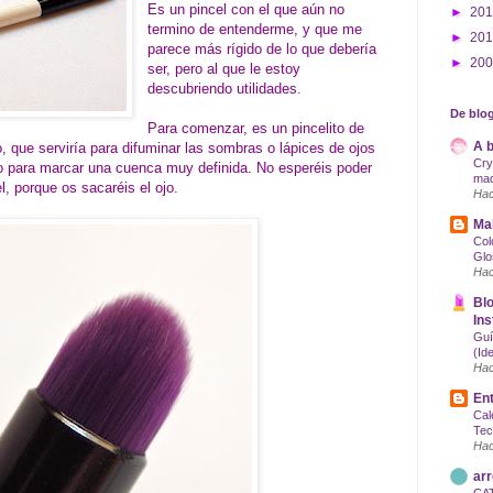
Es un pincel con el que aún no
►
20
termino de entenderme, y que me
►
20
parece más rígido de lo que debería
►
20
ser, pero al que le estoy
descubriendo utilidades.
De blog
Para comenzar, es un pincelito de
A b
que serviría para difuminar las sombras o lápices de ojos
Cry
o para marcar una cuenca muy definida. No esperéis poder
maq
, porque os sacaréis el ojo.
Hac
Mak
Col
Glo
Hac
Blo
Ins
Guí
(Id
Hac
Ent
Cal
Tec
Hac
arr