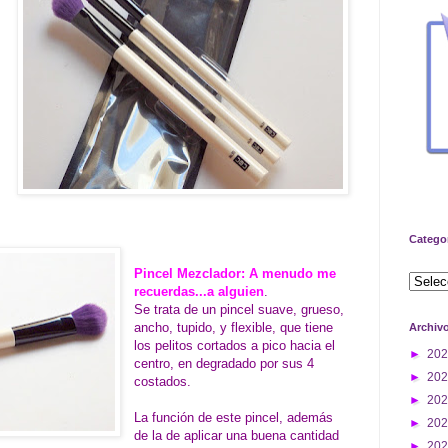
Catego
Pincel Mezclador: A menudo me
recuerdas...a alguien
.
Se trata de un pincel suave, grueso,
ancho, tupido, y flexible, que tiene
Archiv
los pelitos cortados a pico hacia el
►
20
centro, en degradado por sus 4
►
20
costados.
►
20
La función de este pincel, además
►
20
de la de aplicar una buena cantidad
►
20