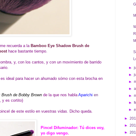
G
M
W
R
M
 me recuerda a la
Bamboo Eye Shadow Brush de
post
hace bastante tiempo.
S
L
sombra, y, con los cantos, y con un movimiento de barrido
ario.
►
j
►
j
o es ideal para hacer un ahumado sómo con esta brocha en
►
►
a
 Brush de Bobby Brown
de la que nos habla
Aparichi
en
►
 y es cortito)
►
f
►
 pincel de este estilo en vuestras vidas. Dicho queda.
►
20
►
20
Pincel Difuminador: Tú dices voy,
►
20
yo digo vengo.