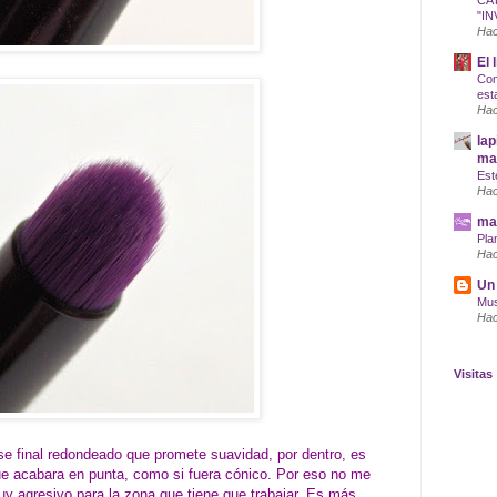
CA
"IN
Hac
El 
Com
est
Hac
lap
maq
Est
Hac
mar
Pla
Hac
Un 
Mus
Hac
Visitas
ese final redondeado que promete suavidad, por dentro, es
que acabara en punta, como si fuera cónico. Por eso no me
uy agresivo para la zona que tiene que trabajar. Es más