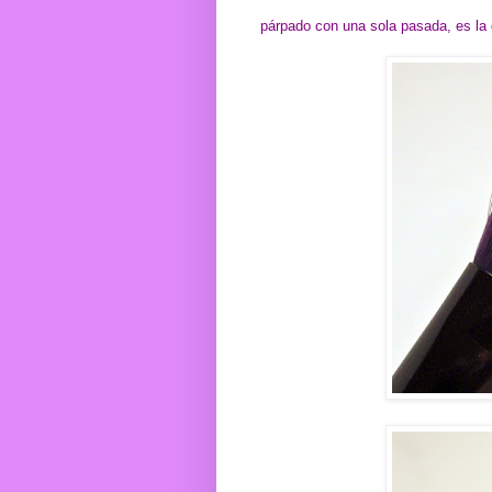
párpado con una sola pasada, es la d