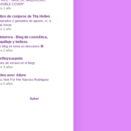
TRICE - BASE DE MAQUILLAJE
VISIBLE COVER"
e 1 año
libro de conjuros de Tita Hellen
prados y gastados de agosto, sí, a
as horas
e 1 año
inturera - Blog de cosmética,
uillaje y belleza.
e blog se toma un descanso 💟
e 2 años
ifloysuspotis
nes de verano en el blog!
e 3 años
lieu avec Allure
c Noir For Her Narciso Rodriguez
e 5 años
Sube!