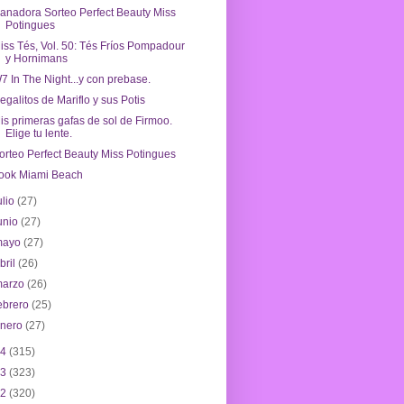
anadora Sorteo Perfect Beauty Miss
Potingues
iss Tés, Vol. 50: Tés Fríos Pompadour
y Hornimans
7 In The Night...y con prebase.
egalitos de Mariflo y sus Potis
is primeras gafas de sol de Firmoo.
Elige tu lente.
orteo Perfect Beauty Miss Potingues
ook Miami Beach
ulio
(27)
unio
(27)
mayo
(27)
bril
(26)
marzo
(26)
ebrero
(25)
enero
(27)
14
(315)
13
(323)
12
(320)