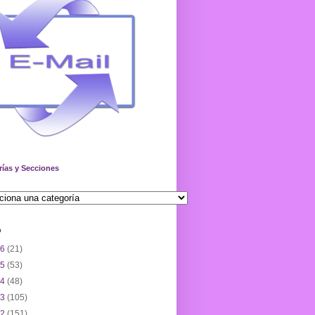
rías y Secciones
o
26
(21)
25
(53)
24
(48)
23
(105)
22
(151)