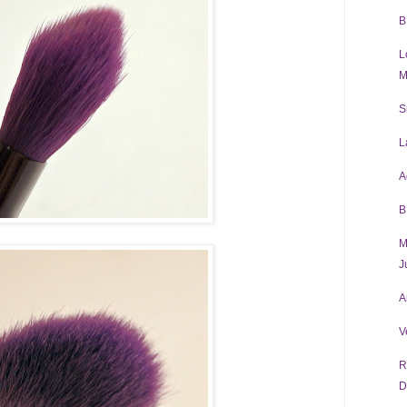
B
L
M
S
L
A
B
M
J
A
V
R
D