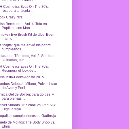
Crema de Carobels: ...
H Cosmetics Eyes On The 80's,
recupera tu faceta ...
ook Crazy 70's
iss Recetuelas, Vol. 4: Tofu en
Papillote con Man...
mokey Eye Brush Kit de Ubu: Buen
intento
a "cajita" que me envió Iris por mi
cumpleaños
clarando Términos, Vol. 2: Sombras
satinadas, per...
H Cosmetics Eyes On The 70's:
Recupera el look de...
iss Insta-Looks Agosto 2015
umbos Deborah Milano, Polvos Luxe
de Avon y Perfi...
rnica Gel de Boiron: para golpes, y
para piernas ...
elvet Smooth Dr. Scholl Vs. PediSilk:
Elige la tuya
egalitos cumpleañeros de Gadirroja
uelo de Mojitos: The Body Shop vs.
Etnia