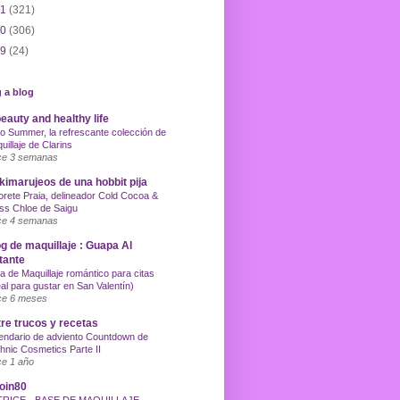
11
(321)
10
(306)
09
(24)
 a blog
eauty and healthy life
o Summer, la refrescante colección de
uillaje de Clarins
e 3 semanas
imarujeos de una hobbit pija
orete Praia, delineador Cold Cocoa &
ss Chloe de Saigu
e 4 semanas
g de maquillaje : Guapa Al
tante
a de Maquillaje romántico para citas
eal para gustar en San Valentín)
e 6 meses
re trucos y recetas
endario de adviento Countdown de
hnic Cosmetics Parte II
e 1 año
oin80