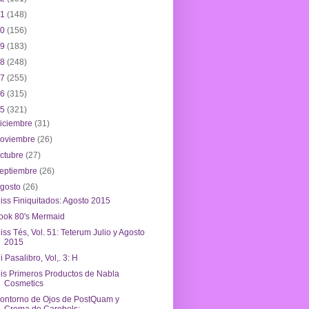
21
(148)
20
(156)
19
(183)
18
(248)
17
(255)
16
(315)
15
(321)
iciembre
(31)
noviembre
(26)
ctubre
(27)
eptiembre
(26)
agosto
(26)
iss Finiquitados: Agosto 2015
ook 80's Mermaid
iss Tés, Vol. 51: Teterum Julio y Agosto
2015
i Pasalibro, Vol,. 3: H
is Primeros Productos de Nabla
Cosmetics
ontorno de Ojos de PostQuam y