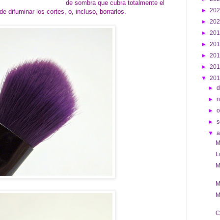
de sombra que cubra totalmente el
►
20
e difuminar los cortes, o, incluso, borrarlos.
►
20
►
20
►
20
►
20
►
20
▼
20
►
d
►
►
o
►
s
▼
M
L
M
M
M
C