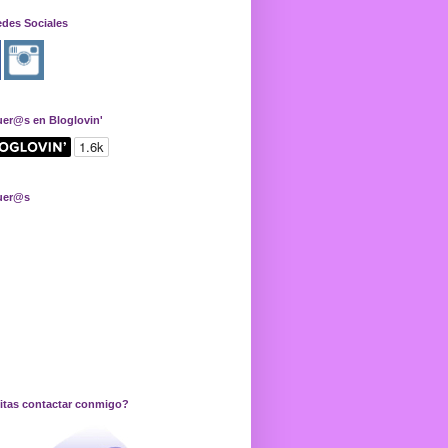
edes Sociales
uer@s en Bloglovin'
uer@s
itas contactar conmigo?