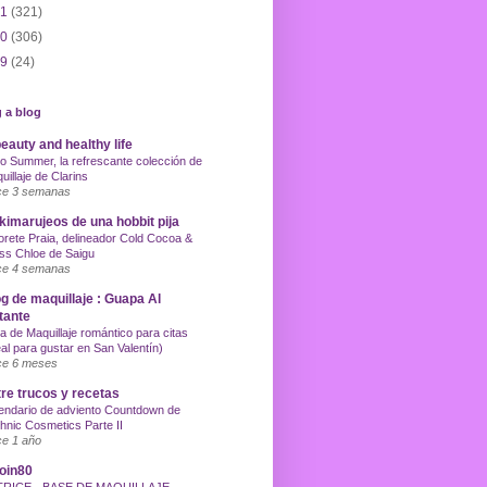
11
(321)
10
(306)
09
(24)
 a blog
eauty and healthy life
o Summer, la refrescante colección de
uillaje de Clarins
e 3 semanas
imarujeos de una hobbit pija
orete Praia, delineador Cold Cocoa &
ss Chloe de Saigu
e 4 semanas
g de maquillaje : Guapa Al
tante
a de Maquillaje romántico para citas
eal para gustar en San Valentín)
e 6 meses
re trucos y recetas
endario de adviento Countdown de
hnic Cosmetics Parte II
e 1 año
oin80