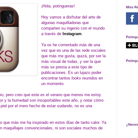
¡Hola, potingueras!
Miss R
Hoy vamos a disfrutar del arte de
algunas maquilladoras que
comparten su ingenio con el mundo
a través de
Instagram
.
Poting
Ya os he comentado más de una
vez que es una de las rede sociales
que más me gusta, quizá, por ser la
Poting
más visual de todas, y ser la que
más se presta a este tipo de
publicaciones. Es un lujazo poder
encontrar tantos
looks
reunidos en
un momento.
pio, pero creo que este es el verano que menos me estoy
or y la humedad son insoportables este año, y notar cómo
 piel por el mero hecho de estar sudando, no es una
o que más me ha inspirado en estos días de tanto calor. Ya
¿Neces
on maquillajes convencionales, ni son sociales muchos de