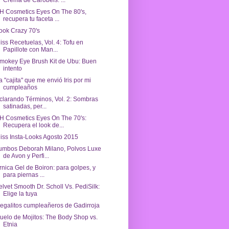
Crema de Carobels: ...
H Cosmetics Eyes On The 80's,
recupera tu faceta ...
ook Crazy 70's
iss Recetuelas, Vol. 4: Tofu en
Papillote con Man...
mokey Eye Brush Kit de Ubu: Buen
intento
a "cajita" que me envió Iris por mi
cumpleaños
clarando Términos, Vol. 2: Sombras
satinadas, per...
H Cosmetics Eyes On The 70's:
Recupera el look de...
iss Insta-Looks Agosto 2015
umbos Deborah Milano, Polvos Luxe
de Avon y Perfi...
rnica Gel de Boiron: para golpes, y
para piernas ...
elvet Smooth Dr. Scholl Vs. PediSilk:
Elige la tuya
egalitos cumpleañeros de Gadirroja
uelo de Mojitos: The Body Shop vs.
Etnia