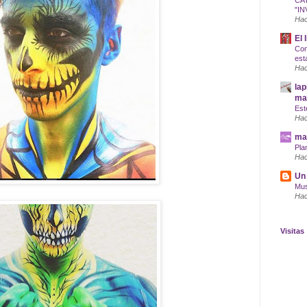
CA
"IN
Hac
El 
Com
est
Hac
lap
maq
Est
Hac
mar
Pla
Hac
Un 
Mus
Hac
Visitas