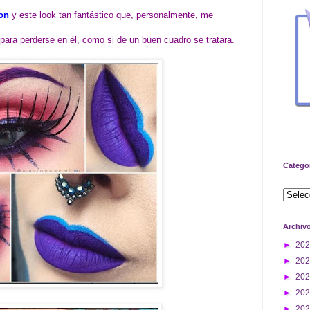
on
y este look tan fantástico que, personalmente, me
 para perderse en él, como si de un buen cuadro se tratara.
Catego
Archiv
►
20
►
20
►
20
►
20
►
20