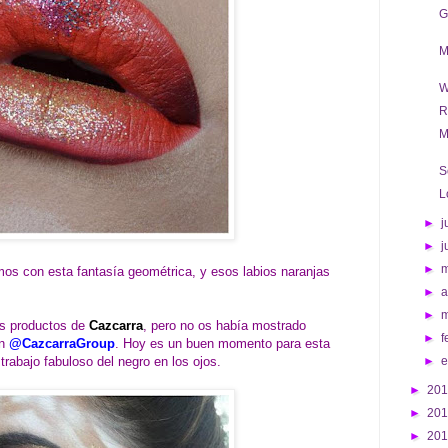
G
M
W
R
M
S
L
►
j
►
j
►
os con esta fantasía geométrica, y esos labios naranjas
►
a
►
os productos de
Cazcarra
, pero no os había mostrado
►
f
en
@CazcarraGroup
. Hoy es un buen momento para esta
trabajo fabuloso del negro en los ojos.
►
►
20
►
20
►
20