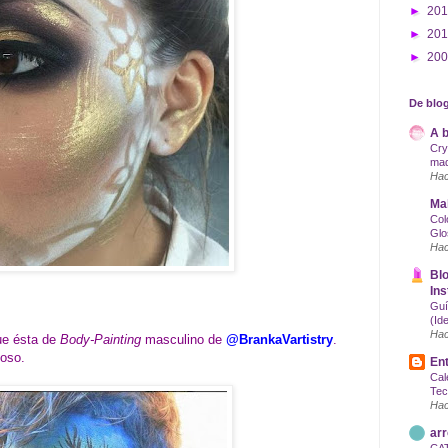
►
20
►
20
►
20
De blog
A b
Cry
maq
Hac
Mak
Col
Glo
Hac
Blo
Ins
Guí
(Id
Hac
ue ésta de
Body-Painting
masculino de
@BrankaVartistry
.
loso.
Ent
Cal
Tec
Hac
arr