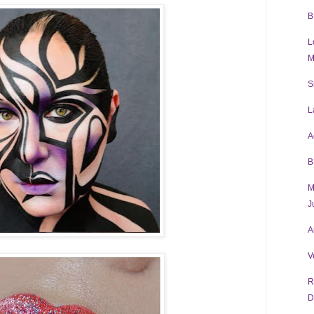
B
L
M
S
L
A
B
M
J
A
V
R
D