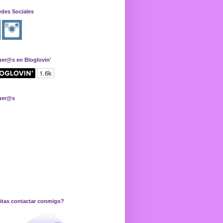
edes Sociales
uer@s en Bloglovin'
uer@s
itas contactar conmigo?