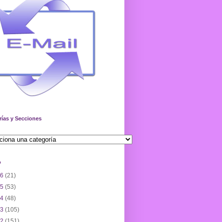
rías y Secciones
o
26
(21)
25
(53)
24
(48)
23
(105)
22
(151)