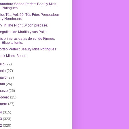
anadora Sorteo Perfect Beauty Miss
Potingues
iss Tés, Vol. 50: Tés Fríos Pompadour
y Hornimans
7 In The Night...y con prebase.
egalitos de Mariflo y sus Potis
is primeras gafas de sol de Firmoo.
Elige tu lente.
orteo Perfect Beauty Miss Potingues
ook Miami Beach
ulio
(27)
unio
(27)
mayo
(27)
bril
(26)
marzo
(26)
ebrero
(25)
enero
(27)
14
(315)
13
(323)
12
(320)