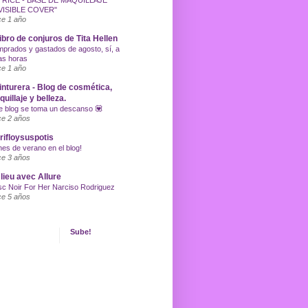
TRICE - BASE DE MAQUILLAJE
VISIBLE COVER"
e 1 año
libro de conjuros de Tita Hellen
prados y gastados de agosto, sí, a
as horas
e 1 año
inturera - Blog de cosmética,
uillaje y belleza.
e blog se toma un descanso 💟
e 2 años
ifloysuspotis
nes de verano en el blog!
e 3 años
lieu avec Allure
c Noir For Her Narciso Rodriguez
e 5 años
Sube!