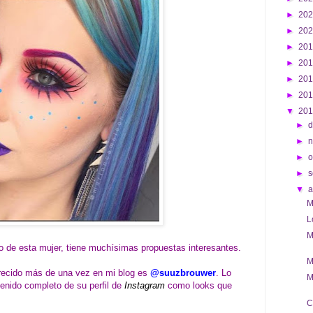
►
20
►
20
►
20
►
20
►
20
►
20
▼
20
►
d
►
►
o
►
s
▼
M
L
M
lo de esta mujer, tiene muchísimas propuestas interesantes.
M
arecido más de una vez en mi blog es
@suuzbrouwer
. Lo
M
tenido completo de su perfil de
Instagram
como looks que
C