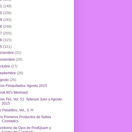
21
(148)
20
(156)
19
(183)
18
(248)
17
(255)
16
(315)
15
(321)
iciembre
(31)
noviembre
(26)
ctubre
(27)
eptiembre
(26)
agosto
(26)
iss Finiquitados: Agosto 2015
ook 80's Mermaid
iss Tés, Vol. 51: Teterum Julio y Agosto
2015
i Pasalibro, Vol,. 3: H
is Primeros Productos de Nabla
Cosmetics
ontorno de Ojos de PostQuam y