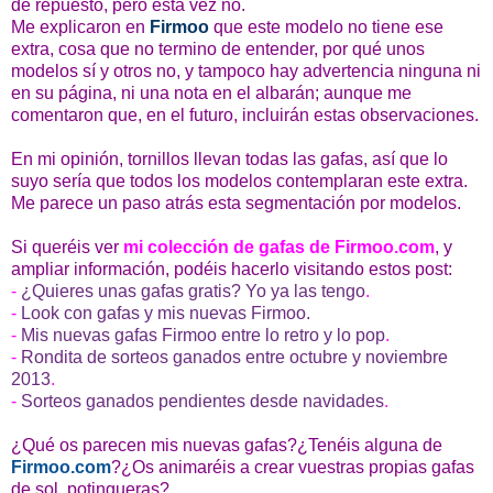
de repuesto, pero esta vez no.
Me explicaron en
Firmoo
que este modelo no tiene ese
extra, cosa que no termino de entender, por qué unos
modelos sí y otros no, y tampoco hay advertencia ninguna ni
en su página, ni una nota en el albarán; aunque me
comentaron que, en el futuro, incluirán estas observaciones.
En mi opinión, tornillos llevan todas las gafas, así que lo
suyo sería que todos los modelos contemplaran este extra.
Me parece un paso atrás esta segmentación por modelos.
Si queréis ver
mi colección de gafas de Firmoo.com
, y
ampliar información, podéis hacerlo visitando estos post:
-
¿Quieres unas gafas gratis? Yo ya las tengo
.
-
Look con gafas y mis nuevas Firmoo.
-
Mis nuevas gafas Firmoo entre lo retro y lo pop
.
-
Rondita de sorteos ganados entre octubre y noviembre
2013
.
-
Sorteos ganados pendientes desde navidades
.
¿Qué os parecen mis nuevas gafas?¿Tenéis alguna de
Firmoo.com
?¿Os animaréis a crear vuestras propias gafas
de sol, potingueras?