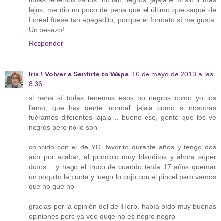
todas tenemos varios "no tan negros" jajaja A mi sin ir más
lejos, me dio un poco de pena que el último que saqué de
Loreal fuese tan apagadito, porque el formato sí me gusta.
Un besazo!
Responder
Iris \ Volver a Sentirte to Wapa
16 de mayo de 2013 a las
8:36
si nena sí todas tenemos esos no negros como yo los
llamo, que hay gente 'normal' jajaja como si nosotras
fuéramos diferentes jajaja .. bueno eso, gente que los ve
negros pero no lo son
coincido con el de YR, favorito durante años y tengo dos
aún por acabar, al principio muy blanditos y ahora súper
duros .. y hago el truco de cuando tenía 17 años quemar
un poquito la punta y luego lo cojo con el pincel pero vamos
que no que no
gracias por la opinión del de iHerb, había oído muy buenas
opiniones pero ya veo quqe no es negro negro