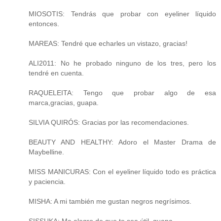
MIOSOTIS: Tendrás que probar con eyeliner líquido
entonces.
MAREAS: Tendré que echarles un vistazo, gracias!
ALI2011: No he probado ninguno de los tres, pero los
tendré en cuenta.
RAQUELEITA: Tengo que probar algo de esa
marca,gracias, guapa.
SILVIA QUIRÓS: Gracias por las recomendaciones.
BEAUTY AND HEALTHY: Adoro el Master Drama de
Maybelline.
MISS MANICURAS: Con el eyeliner líquido todo es práctica
y paciencia.
MISHA: A mi también me gustan negros negrísimos.
SISSUKA: Me alegro de que te sea útil, guapa.