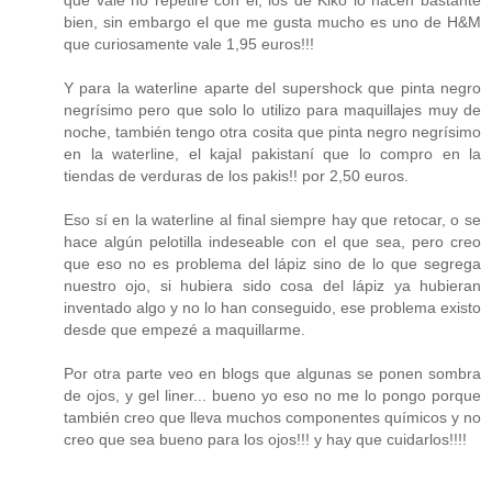
que vale no repetiré con él, los de Kiko lo hacen bastante
bien, sin embargo el que me gusta mucho es uno de H&M
que curiosamente vale 1,95 euros!!!
Y para la waterline aparte del supershock que pinta negro
negrísimo pero que solo lo utilizo para maquillajes muy de
noche, también tengo otra cosita que pinta negro negrísimo
en la waterline, el kajal pakistaní que lo compro en la
tiendas de verduras de los pakis!! por 2,50 euros.
Eso sí en la waterline al final siempre hay que retocar, o se
hace algún pelotilla indeseable con el que sea, pero creo
que eso no es problema del lápiz sino de lo que segrega
nuestro ojo, si hubiera sido cosa del lápiz ya hubieran
inventado algo y no lo han conseguido, ese problema existo
desde que empezé a maquillarme.
Por otra parte veo en blogs que algunas se ponen sombra
de ojos, y gel liner... bueno yo eso no me lo pongo porque
también creo que lleva muchos componentes químicos y no
creo que sea bueno para los ojos!!! y hay que cuidarlos!!!!