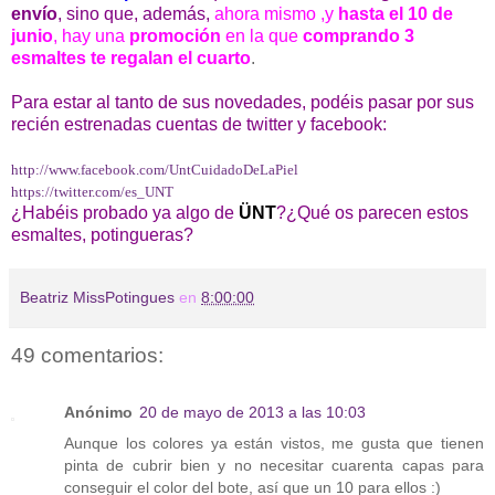
envío
, sino que, además,
ahora mismo ,y
hasta el 10 de
junio
, hay una
promoción
en la que
comprando 3
esmaltes te regalan el cuarto
.
Para estar al tanto de sus novedades, podéis pasar por sus
recién estrenadas cuentas de twitter y facebook:
http://www.facebook.com/
UntCuidadoDeLaPiel
https://twitter.com/es_UNT
¿Habéis probado ya algo de
ÜNT
?¿Qué os parecen estos
esmaltes, potingueras?
Beatriz MissPotingues
en
8:00:00
49 comentarios:
Anónimo
20 de mayo de 2013 a las 10:03
Aunque los colores ya están vistos, me gusta que tienen
pinta de cubrir bien y no necesitar cuarenta capas para
conseguir el color del bote, así que un 10 para ellos :)