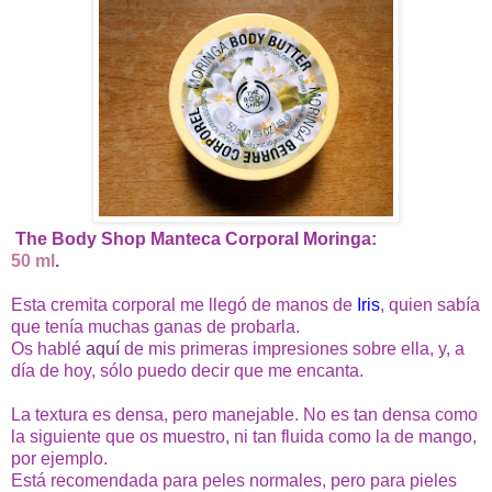
The Body Shop Manteca Corporal Moringa:
50 ml
.
Esta cremita corporal me llegó de manos de
Iris
, quien sabía
que tenía muchas ganas de probarla.
Os hablé
aquí
de mis primeras impresiones sobre ella, y, a
día de hoy, sólo puedo decir que me encanta.
La textura es densa, pero manejable. No es tan densa como
la siguiente que os muestro, ni tan fluida como la de mango,
por ejemplo.
Está recomendada para peles normales, pero para pieles