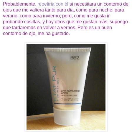
Probablemente,
repetiría con él
si necesitara un contorno de
ojos que me valiera tanto para día, como para noche; para
verano, como para invierno; pero, como me gusta ir
probando cosillas, y hay otros que me gustan más, supongo
que tardaremos en volver a vernos. Pero es un buen
contorno de ojo, me ha gustado.