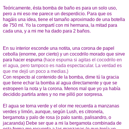
Teóricamente, ésta bomba de baño
es
para un solo uso,
pero a mi eso me parece un desperdicio. Para que os
hagáis una idea, tiene el tamaño aproximado de una botella
de 750 ml. Yo la compartí con mi hermana, la mitad para
cada una, y a mi me ha dado para 2 baños.
En su interior esconde una notita, una corona de papel
cebolla (enorme, por cierto) y un cocodrilo morado que sirve
para hacer espuma
(hace espuma si agitas el cocodrilo en
el agua, pero tampoco es nada espectacular. La verdad es
que me dejó un poco a medias.)
Con respecto al contenido de la bomba, dime tú la gracia
que tiene echar la bomba al agua directamente y que se
estropeen la nota y la corona. Menos mal que yo ya había
decidido partirla antes y no me pilló por sorpresa.
El agua se torna verde y el olor me recuerda a manzanas
verdes y limón, aunque, según Lush, es citronela,
bergamota y palo de rosa (o palo santo, palisandro, o
jacaranda) Debe ser que a mi la bergamota combinada de
esta forma me recuerda a las manzanas (o que tenía yo