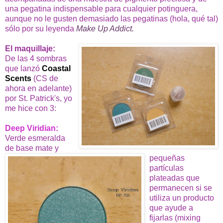
una pegatina indispensable para cualquier potinguera,
aunque no le gusten demasiado las pegatinas (hola, qué tal)
sólo por su leyenda
Make Up Addict.
El maquillaje:
De las 4 sombras
que lanzó
Coastal
Scents
(CS de
ahora en adelante)
por St. Patrick's, yo
me hice con 3:
Deep Viridian
:
Verde esmeralda
de base mate y
pequeñas
partículas
plateadas que
permanecen si se
utiliza un producto
que ayude a
fijarlas (mixing