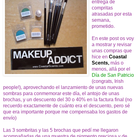
entrega de
compritas
atrasadas por esta
semana,
prometido.
En este post os voy
a mostrar y revisar
unas compras que
hice en
Coastal
Scents
,
más o
menos, allá por el
Día de San Patricio
(congrats, Irish
people!), aprovechando el lanzamiento de unas nuevas
sombras para conmemorar este día, el antojo de unas
brochas, y un descuento del 30 o 40% en la factura final (no
recuerdo exactamente de cuánto era el descuento, pero sé
que era importante porque me compensaba los gastos de
envío)
Las 3 sombritas y las 5 brochas que pedí me llegaron
acompañadas de una muestra de pigmento preciosa y de