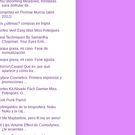
ND Blooming Meadows, minitallas
para disfrutar de...
ompritas en Flormar Murcia (abril
2012)
is ¿últimas? compras en Inglot.
orteo Veet Easy Wax Miss Potingues
eal Techniques By Samantha
Chapman: Your Eyes Enh...
aspa grasa, mi caso. Fase de
normalización.
aspa grasa, mi caso. Fase aguda.
Horror!¡Caspa! Qué es, por qué
aparece y cómo tra...
yface Cosmetics: Primera impresión y
promociones ...
orteo Kit Alisado Fácil Garnier Miss
Potingues: G...
ook Punk Parrot
otiregalitos de la blogosfera: Nuku
Nuku y la caj...
it Me Maybelline, pero fit me en serio!
it Lips Volume Effect de Comodynes;
¿te acuerdas ...