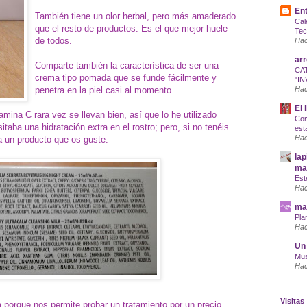
Ent
También tiene un olor herbal, pero más amaderado
Cal
que el resto de productos. Es el que mejor huele
Tec
de todos.
Hac
arr
Comparte también la característica de ser una
CA
crema tipo pomada que se funde fácilmente y
"IN
penetra en la piel casi al momento.
Hac
El 
amina C rara vez se llevan bien, así que lo he utilizado
Com
taba una hidratación extra en el rostro; pero, si no tenéis
est
Hac
a un producto que os guste.
lap
maq
Est
Hac
mar
Pla
Hac
Un 
Mus
Hac
Visitas
a porque nos permite probar un tratamiento por un precio