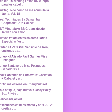
edken Thickening Lotion 06, cuerpo
para los cabel...
ultitag, o de cómo se me acumula la
faena, Vol. 18
eal Techniques By Samantha
Chapman: Core Collecti...
NT Mineraluxe BB Cream, desde
Taiwan con amor.
uevos tratamientos solares Clarins
Especial niños...
tarter Kit Para Piel Sensible de Ren,
opciones pa...
orteo Kit Alisado Fácil Garnier Miss
Potingues.
orteo Santaverde Miss Potingues:
Ganadoras!!!
ook Pantones de Primavera: Cockatoo
+ Cabaret y u...
or fin me estrené en Cherryculture!
aja antigua, caja nueva: Glossy Box y
Box Privée ...
Felices 60, Astor!
otichuches chiniles marzo y abril 2012:
cositas q...