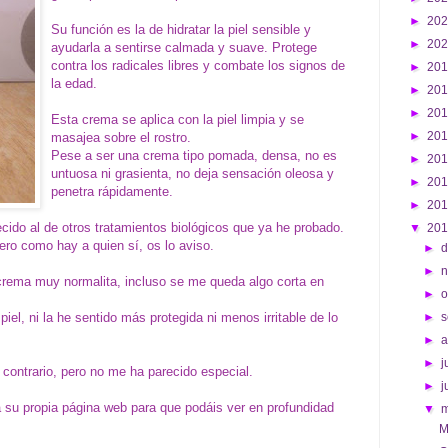
►
20
Su función es la de hidratar la piel sensible y
►
20
ayudarla a sentirse calmada y suave. Protege
contra los radicales libres y combate los signos de
►
20
la edad.
►
20
►
20
Esta crema se aplica con la piel limpia y se
►
20
masajea sobre el rostro.
Pese a ser una crema tipo pomada, densa, no es
►
20
untuosa ni grasienta, no deja sensación oleosa y
►
20
penetra rápidamente.
►
20
ecido al de otros tratamientos biológicos que ya he probado.
▼
20
ro como hay a quien sí, os lo aviso.
►
d
►
rema muy normalita, incluso se me queda algo corta en
►
o
iel, ni la he sentido más protegida ni menos irritable de lo
►
s
►
►
j
 contrario, pero no me ha parecido especial.
►
j
 su propia página web para que podáis ver en profundidad
▼
M