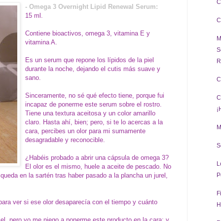
C
- Omega 3 Overnight Lipid Renewal Serum:
15 ml.
C
Contiene bioactivos, omega 3, vitamina E y
M
vitamina A.
S
Es un serum que repone los lípidos de la piel
R
durante la noche, dejando el cutis más suave y
sano.
C
Sinceramente, no sé qué efecto tiene, porque fui
C
incapaz de ponerme este serum sobre el rostro.
¡
Tiene una textura aceitosa y un color amarillo
claro. Hasta ahí, bien; pero, si te lo acercas a la
M
cara, percibes un olor para mi sumamente
desagradable y reconocible.
S
¿Habéis probado a abrir una cápsula de omega 3?
L
El olor es el mismo, huele a aceite de pescado. No
 queda en la sartén tras haber pasado a la plancha un jurel,
P
F
para ver si ese olor desaparecía con el tiempo y cuánto
H
el, pero yo me niego a ponerme este producto en la cara; y,