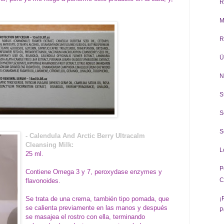
R
M
R
Ü
N
S
S
S
- Calendula And Arctic Berry Ultracalm
Cleansing Milk:
L
25 ml.
P
Contiene Omega 3 y 7, peroxydase enzymes y
C
flavonoides.
Se trata de una crema, también tipo pomada, que
¡
se calienta previamente en las manos y después
P
se masajea el rostro con ella, terminando