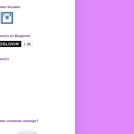
edes Sociales
uer@s en Bloglovin'
uer@s
itas contactar conmigo?