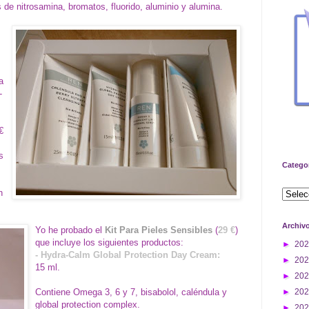
res de nitrosamina, bromatos, fluorido, aluminio y alumina.
a
-
€
s
Catego
n
Archiv
Yo he probado el
Kit Para Pieles Sensibles
(
29 €
)
que incluye los siguientes productos:
►
20
-
Hydra-Calm Global Protection Day Cream
:
►
20
15 ml.
►
20
Contiene Omega 3, 6 y 7, bisabolol, caléndula y
►
20
global protection complex.
►
20