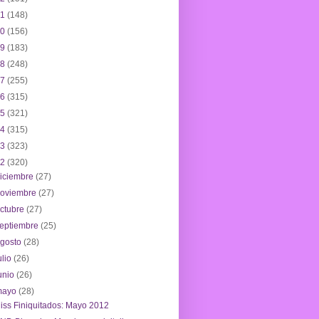
21
(148)
20
(156)
19
(183)
18
(248)
17
(255)
16
(315)
15
(321)
14
(315)
13
(323)
12
(320)
iciembre
(27)
noviembre
(27)
ctubre
(27)
eptiembre
(25)
agosto
(28)
ulio
(26)
unio
(26)
mayo
(28)
iss Finiquitados: Mayo 2012