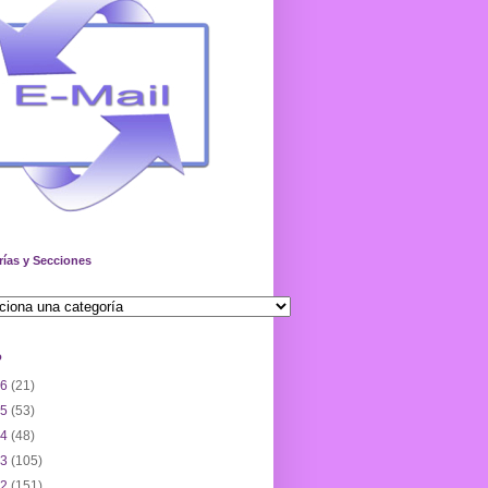
rías y Secciones
o
26
(21)
25
(53)
24
(48)
23
(105)
22
(151)