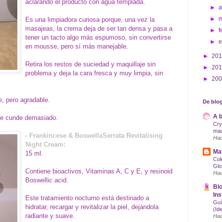
aclarando el producto con agua templada.
►
a
►
Es una limpiadora curiosa porque, una vez la
masajeas, la crema deja de ser tan densa y pasa a
►
f
tener un tacto algo más espumoso, sin convertirse
►
en mousse, pero sí más manejable.
►
20
Retira los restos de suciedad y maquillaje sin
►
20
problema y deja la cara fresca y muy limpia, sin
►
20
e, pero agradable.
De blog
A b
me cunde demasiado.
Cry
maq
- Frankincese & BoswellaSerrata Revitalising
Hac
Night Cream:
Mak
15 ml.
Col
Glo
Contiene bioactivos, Vitaminas A, C y E, y resinoid
Hac
Boswellic acid.
Blo
Ins
Este tratamiento nocturno está destinado a
Guí
hidratar, recargar y revitalizar la piel, dejándola
(Id
radiante y suave.
Hac