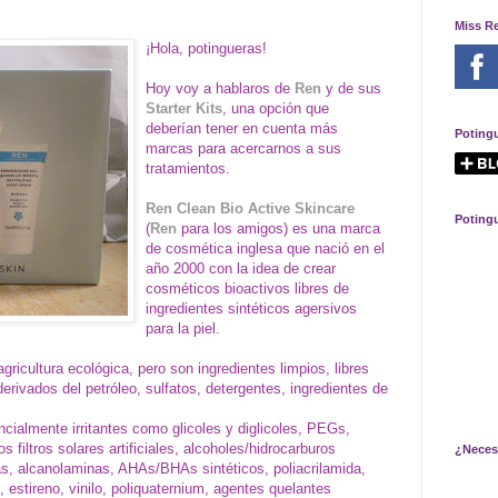
Miss R
¡Hola, potingueras!
Hoy voy a hablaros de
Ren
y de sus
Starter Kits
, una opción que
deberían tener en cuenta más
Poting
marcas para acercarnos a sus
tratamientos.
Ren Clean Bio Active Skincare
Poting
(
Ren
para los amigos) es una marca
de cosmética inglesa que nació en el
año 2000 con la idea de crear
cosméticos bioactivos libres de
ingredientes sintéticos agersivos
para la piel.
gricultura ecológica, pero son ingredientes limpios, libres
derivados del petróleo, sulfatos, detergentes, ingredientes de
ialmente irritantes como glicoles y diglicoles, PEGs,
iltros solares artificiales, alcoholes/hidrocarburos
¿Neces
nas, alcanolaminas, AHAs/BHAs sintéticos, poliacrilamida,
 estireno, vinilo, poliquaternium, agentes quelantes