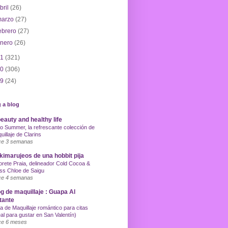
bril
(26)
marzo
(27)
ebrero
(27)
enero
(26)
11
(321)
10
(306)
09
(24)
 a blog
eauty and healthy life
o Summer, la refrescante colección de
uillaje de Clarins
e 3 semanas
imarujeos de una hobbit pija
orete Praia, delineador Cold Cocoa &
ss Chloe de Saigu
e 4 semanas
g de maquillaje : Guapa Al
tante
a de Maquillaje romántico para citas
eal para gustar en San Valentín)
e 6 meses