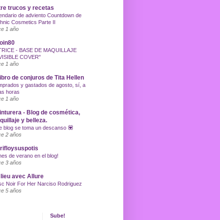
re trucos y recetas
endario de adviento Countdown de
hnic Cosmetics Parte II
e 1 año
oin80
TRICE - BASE DE MAQUILLAJE
VISIBLE COVER"
e 1 año
libro de conjuros de Tita Hellen
prados y gastados de agosto, sí, a
as horas
e 1 año
inturera - Blog de cosmética,
uillaje y belleza.
e blog se toma un descanso 💟
e 2 años
ifloysuspotis
nes de verano en el blog!
e 3 años
lieu avec Allure
c Noir For Her Narciso Rodriguez
e 5 años
Sube!