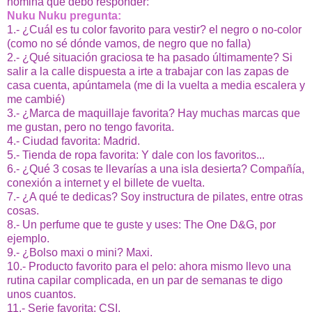
nomina que debo responder:
Nuku Nuku pregunta:
1.- ¿Cuál es tu color favorito para vestir? el negro o no-color
(como no sé dónde vamos, de negro que no falla)
2.- ¿Qué situación graciosa te ha pasado últimamente? Si
salir a la calle dispuesta a irte a trabajar con las zapas de
casa cuenta, apúntamela (me di la vuelta a media escalera y
me cambié)
3.- ¿Marca de maquillaje favorita? Hay muchas marcas que
me gustan, pero no tengo favorita.
4.- Ciudad favorita: Madrid.
5.- Tienda de ropa favorita: Y dale con los favoritos...
6.- ¿Qué 3 cosas te llevarías a una isla desierta? Compañía,
conexión a internet y el billete de vuelta.
7.- ¿A qué te dedicas? Soy instructura de pilates, entre otras
cosas.
8.- Un perfume que te guste y uses: The One D&G, por
ejemplo.
9.- ¿Bolso maxi o mini? Maxi.
10.- Producto favorito para el pelo: ahora mismo llevo una
rutina capilar complicada, en un par de semanas te digo
unos cuantos.
11.- Serie favorita: CSI.