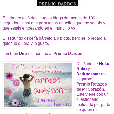
El primero está destinado a blogs de menos de 100
seguidoras, así que para todas aquellas que me seguís y
que estáis empezando en el mundillo va.
El segundo debería dárselo a 9 blogs, pero se lo regalo a
quien lo quiera y le guste.
También
Deb
me nominó al
Premio Dardo
s
.
De Parte de
Nuku
Nuku
y
Darknessta
r
me
llegaron:
Premio Retazos
de Mi Corazón.
Este viene con un
cuestionario
realizado por parte
de quien me