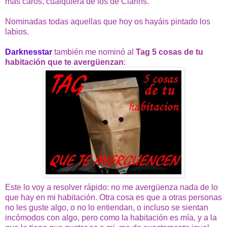
más caros, cualquiera de los de Clarins.
Nominadas todas aquellas que hoy os hayáis pintado los
labios.
Darknesstar
también me nominó al
Tag 5 cosas de tu
habitación que te avergüenzan
:
Este lo voy a resolver rápido: no me avergüenza nada de lo
que hay en mi habitación. Otra cosa es que a otras personas
no les guste algo, o no lo entiendan, o incluso se sientan
incómodos con algo, pero como la habitación es mía, y a la