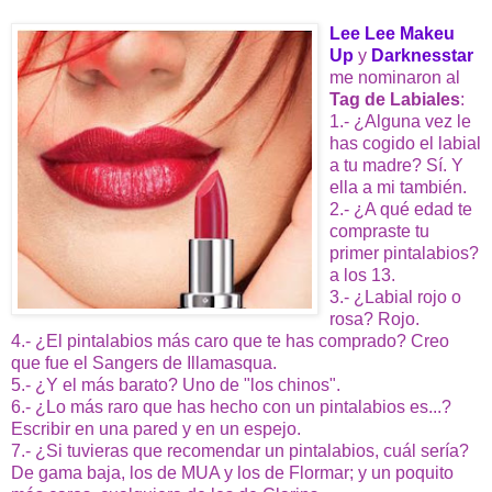
Lee Lee Makeu
Up
y
Darknesstar
me nominaron al
Tag de Labiales
:
1.- ¿Alguna vez le
has cogido el labial
a tu madre? Sí. Y
ella a mi también.
2.- ¿A qué edad te
compraste tu
primer pintalabios?
a los 13.
3.- ¿Labial rojo o
rosa? Rojo.
4.- ¿El pintalabios más caro que te has comprado? Creo
que fue el Sangers de Illamasqua.
5.- ¿Y el más barato? Uno de "los chinos".
6.- ¿Lo más raro que has hecho con un pintalabios es...?
Escribir en una pared y en un espejo.
7.- ¿Si tuvieras que recomendar un pintalabios, cuál sería?
De gama baja, los de MUA y los de Flormar; y un poquito