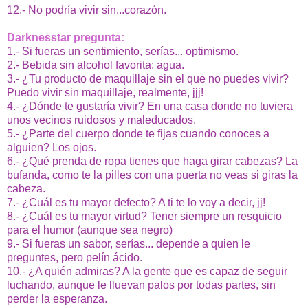
12.- No podría vivir sin...corazón.
Darknesstar pregunta:
1.- Si fueras un sentimiento, serías... optimismo.
2.- Bebida sin alcohol favorita: agua.
3.- ¿Tu producto de maquillaje sin el que no puedes vivir?
Puedo vivir sin maquillaje, realmente, jjj!
4.- ¿Dónde te gustaría vivir? En una casa donde no tuviera
unos vecinos ruidosos y maleducados.
5.- ¿Parte del cuerpo donde te fijas cuando conoces a
alguien? Los ojos.
6.- ¿Qué prenda de ropa tienes que haga girar cabezas? La
bufanda, como te la pilles con una puerta no veas si giras la
cabeza.
7.- ¿Cuál es tu mayor defecto? A ti te lo voy a decir, jj!
8.- ¿Cuál es tu mayor virtud? Tener siempre un resquicio
para el humor (aunque sea negro)
9.- Si fueras un sabor, serías... depende a quien le
preguntes, pero pelín ácido.
10.- ¿A quién admiras? A la gente que es capaz de seguir
luchando, aunque le lluevan palos por todas partes, sin
perder la esperanza.