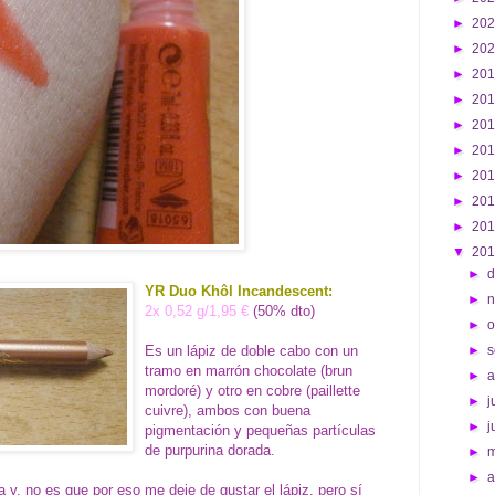
►
20
►
20
►
20
►
20
►
20
►
20
►
20
►
20
►
20
▼
20
►
d
YR Duo Khôl Incandescent:
►
2x 0,52 g/1,95 €
(50% dto)
►
o
Es un lápiz de doble cabo con un
►
s
tramo en marrón chocolate (brun
►
mordoré) y otro en cobre (paillette
►
j
cuivre), ambos con buena
►
j
pigmentación y pequeñas partículas
de purpurina dorada.
►
►
a
 y, no es que por eso me deje de gustar el lápiz, pero sí