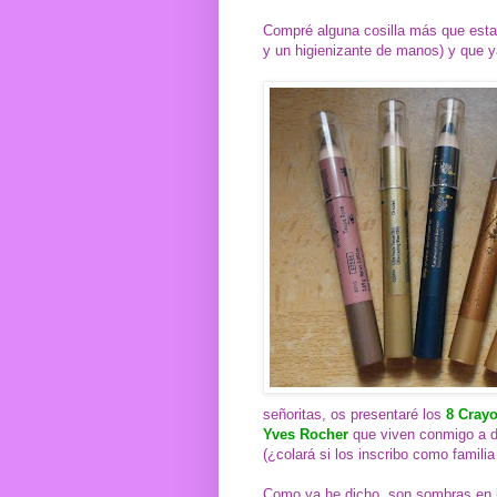
Compré alguna cosilla más que estab
y un higienizante de manos) y que ya
señoritas, os presentaré los
8 Cray
Yves Rocher
que viven conmigo a d
(¿colará si los inscribo como famili
Como ya he dicho, son sombras en l