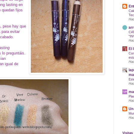
ng lasting en
Ent
 quedan fijos
Cal
Tec
Hac
n, pese hay que
arr
 para evitar
CA
"IN
acabado.
Hac
asting
El 
s lo preguntáis.
Com
est
cian
Hac
n igual de
lap
maq
Est
Hac
mar
Pla
Hac
Un 
Mus
Hac
Visitas