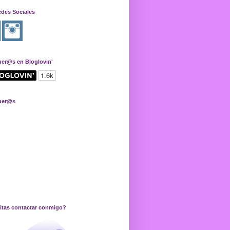
edes Sociales
uer@s en Bloglovin'
uer@s
itas contactar conmigo?