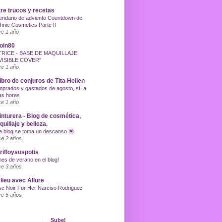
re trucos y recetas
endario de adviento Countdown de
hnic Cosmetics Parte II
e 1 año
oin80
TRICE - BASE DE MAQUILLAJE
VISIBLE COVER"
e 1 año
libro de conjuros de Tita Hellen
prados y gastados de agosto, sí, a
as horas
e 1 año
inturera - Blog de cosmética,
uillaje y belleza.
e blog se toma un descanso 💟
e 2 años
ifloysuspotis
nes de verano en el blog!
e 3 años
lieu avec Allure
c Noir For Her Narciso Rodriguez
e 5 años
Sube!