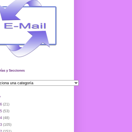
rías y Secciones
o
26
(21)
25
(53)
24
(48)
23
(105)
22
(151)