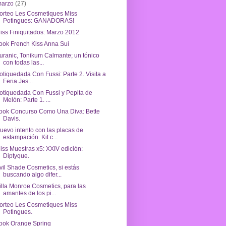
marzo
(27)
orteo Les Cosmetiques Miss
Potingues: GANADORAS!
iss Finiquitados: Marzo 2012
ook French Kiss Anna Sui
uranic, Tonikum Calmante; un tónico
con todas las...
otiquedada Con Fussi: Parte 2. Visita a
Feria Jes...
otiquedada Con Fussi y Pepita de
Melón: Parte 1. ...
ook Concurso Como Una Diva: Bette
Davis.
uevo intento con las placas de
estampación. Kit c...
iss Muestras x5: XXIV edición:
Diptyque.
vil Shade Cosmetics, si estás
buscando algo difer...
illa Monroe Cosmetics, para las
amantes de los pi...
orteo Les Cosmetiques Miss
Potingues.
ook Orange Spring