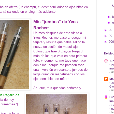
S
a en oferta (un champú, el desmaquillador de ojos bifásico
 irá saliendo en el blog más adelante.
►
f
Mis "jumbos" de Yves
►
Rocher:
►
20
Un mes después de esta visita a
►
20
Yves Rocher, me pasé a recoger mi
►
20
tarjeta y resulta que habia salido la
nueva colección de maquillaje
Colors, que trae 3 Crayon Regard
De blog
más de los que véis en esta primera
foto
;
y, cómo no, me tuve que hacer
A b
con ellos, porque me parecen toda
Cry
maq
una inversión en cuanto a jumbos de
Hac
larga duración respetuosos con los
ojos sensibles se refiere.
Mak
Col
Glo
Así que, mis queridas señoras y
Hac
on Regard de
Blo
ía de hoy
Ins
a numerosa?)
Guí
(Id
Hac
ápiz de larga