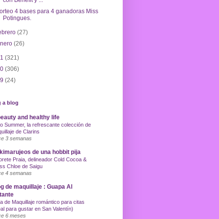
con Benefit y ...
orteo 4 bases para 4 ganadoras Miss
Potingues.
ebrero
(27)
enero
(26)
11
(321)
10
(306)
09
(24)
 a blog
eauty and healthy life
o Summer, la refrescante colección de
uillaje de Clarins
e 3 semanas
imarujeos de una hobbit pija
orete Praia, delineador Cold Cocoa &
ss Chloe de Saigu
e 4 semanas
g de maquillaje : Guapa Al
tante
a de Maquillaje romántico para citas
eal para gustar en San Valentín)
e 6 meses