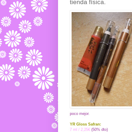
tienda física.
poco mejor.
YR Gloss Safran:
7 ml / 2,25€
(50% dto)