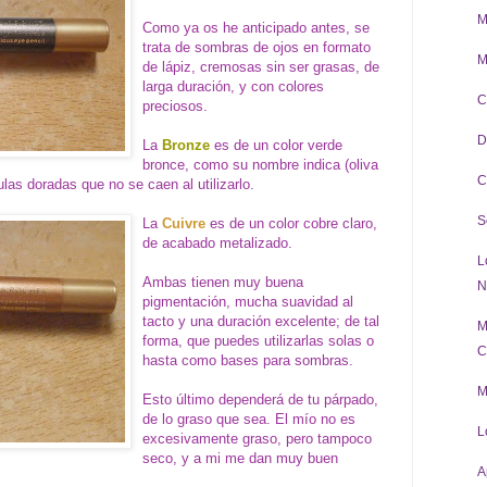
M
Como ya os he anticipado antes, se
trata de sombras de ojos en formato
M
de lápiz, cremosas sin ser grasas, de
larga duración, y con colores
C
preciosos.
D
La
Bronze
es de un color verde
bronce, como su nombre indica (oliva
C
as doradas que no se caen al utilizarlo.
S
La
Cuivre
es de un color cobre claro,
de acabado metalizado.
L
Ambas tienen muy buena
N
pigmentación, mucha suavidad al
tacto y una duración excelente; de tal
M
forma, que puedes utilizarlas solas o
C
hasta como bases para sombras.
M
Esto último dependerá de tu párpado,
de lo graso que sea.
El mío no es
L
excesivamente graso, pero tampoco
seco, y a mi me dan muy buen
A