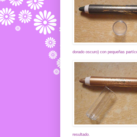
dorado oscuro) con pequeñas partícul
resultado.