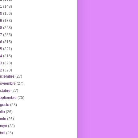
21
(148)
20
(156)
19
(183)
18
(248)
17
(255)
16
(315)
15
(321)
14
(315)
13
(323)
12
(320)
iciembre
(27)
noviembre
(27)
ctubre
(27)
eptiembre
(25)
agosto
(28)
ulio
(26)
unio
(26)
mayo
(28)
bril
(26)