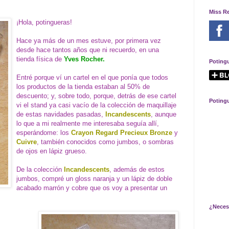
Miss R
¡Hola, potingueras!
Hace ya más de un mes estuve, por primera vez
desde hace tantos años que ni recuerdo, en una
tienda física de
Yves Rocher.
Poting
Entré porque ví un cartel en el que ponía que todos
los productos de la tienda estaban al 50% de
descuento; y, sobre todo, porque, detrás de ese cartel
Poting
vi el stand ya casi vacío de la colección de maquillaje
de estas navidades pasadas,
Incandescents
, aunque
lo que a mi realmente me interesaba seguía allí,
esperándome: los
Crayon Regard Precieux Bronze
y
Cuivre
, también conocidos como jumbos, o sombras
de ojos en lápiz grueso.
De la colección
Incandescents
, además de estos
jumbos, compré un gloss naranja y un lápiz de doble
acabado marrón y cobre que os voy a presentar un
¿Neces