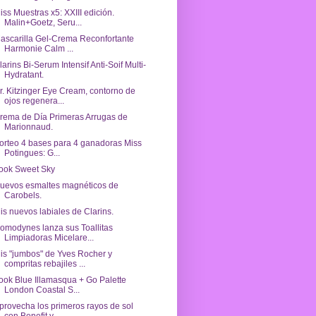
iss Muestras x5: XXIII edición.
Malin+Goetz, Seru...
ascarilla Gel-Crema Reconfortante
Harmonie Calm ...
larins Bi-Serum Intensif Anti-Soif Multi-
Hydratant.
r. Kitzinger Eye Cream, contorno de
ojos regenera...
rema de Día Primeras Arrugas de
Marionnaud.
orteo 4 bases para 4 ganadoras Miss
Potingues: G...
ook Sweet Sky
uevos esmaltes magnéticos de
Carobels.
is nuevos labiales de Clarins.
omodynes lanza sus Toallitas
Limpiadoras Micelare...
is "jumbos" de Yves Rocher y
compritas rebajiles ...
ook Blue Illamasqua + Go Palette
London Coastal S...
provecha los primeros rayos de sol