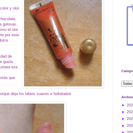
color y olor
chocolate,
ra golosas.
omo el olor.
lo por este
dulce
idad de
e gusta
gustara esa
Catego
o más que
rque deja los labios suaves e hidratados.
Archiv
►
20
►
20
►
20
►
20
►
20