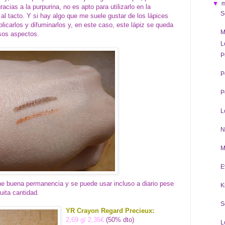
▼
cias a la purpurina, no es apto para utilizarlo en la
S
al tacto. Y si hay algo que me suele gustar de los lápices
licarlos y difuminarlos y, en este caso, este lápiz se queda
M
sos aspectos.
L
P
P
P
L
N
M
E
ene buena permanencia y se puede usar incluso a diario pese
K
uita cantidad.
S
YR Crayon Regard Precieux:
2,69 g/ 2,35€
(50% dto)
L