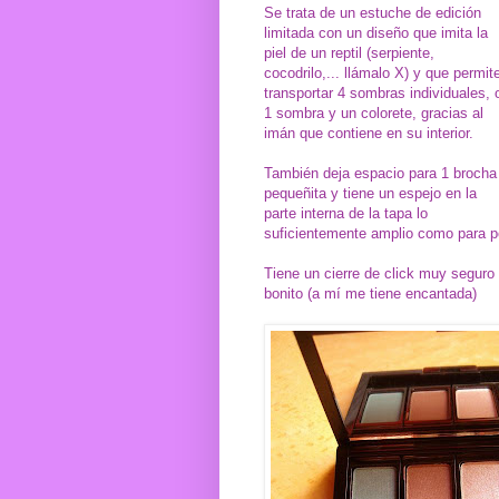
Se trata de un estuche de edición
limitada con un diseño que imita la
piel de un reptil (serpiente,
cocodrilo,... llámalo X) y que permit
transportar 4 sombras individuales, 
1 sombra y un colorete, gracias al
imán que contiene en su interior.
También deja espacio para 1 brocha
pequeñita y tiene un espejo en la
parte interna de la tapa lo
suficientemente amplio como para pe
Tiene un cierre de click muy seguro
bonito (a mí me tiene encantada)