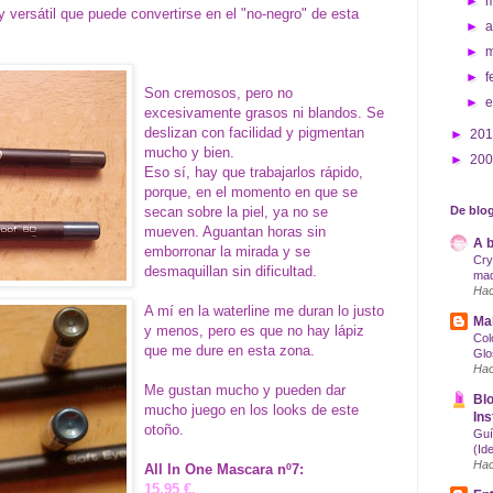
►
ersátil que puede convertirse en el "no-negro" de esta
►
a
►
►
f
Son cremosos, pero no
►
excesivamente grasos ni blandos. Se
deslizan con facilidad y pigmentan
►
20
mucho y bien.
►
20
Eso sí, hay que trabajarlos rápido,
porque, en el momento en que se
secan sobre la piel, ya no se
De blog
mueven. Aguantan horas sin
A b
emborronar la mirada y se
Cry
desmaquillan sin dificultad.
maq
Hac
A mí en la waterline me duran lo justo
Mak
y menos, pero es que no hay lápiz
Col
que me dure en esta zona.
Glo
Hac
Me gustan mucho y pueden dar
Blo
mucho juego en los looks de este
Ins
otoño.
Guí
(Id
Hac
All In One Mascara nº7:
15,95 €.