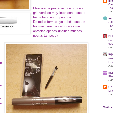
Ent
Cal
Máscara de pestañas con un tono
Tec
Hac
gris verdoso muy interesante que no
he probado en mi persona.
arr
De todas formas, ya sabéis que a mí
CA
"IN
las máscaras de color no se me
Hac
aprecian apenas (incluso muchas
negras tampoco)
El 
Com
est
Hac
lap
maq
Est
on
Hac
mar
Pla
Hac
 y
Un 
Mus
Hac
e
 y
Visitas