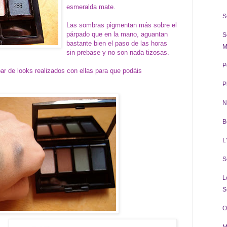
esmeralda mate.
S
Las sombras pigmentan más sobre el
párpado que en la mano, aguantan
S
bastante bien el paso de las horas
M
sin prebase y no son nada tizosas.
P
ar de looks realizados con ellas para que podáis
P
N
B
L
S
L
S
O