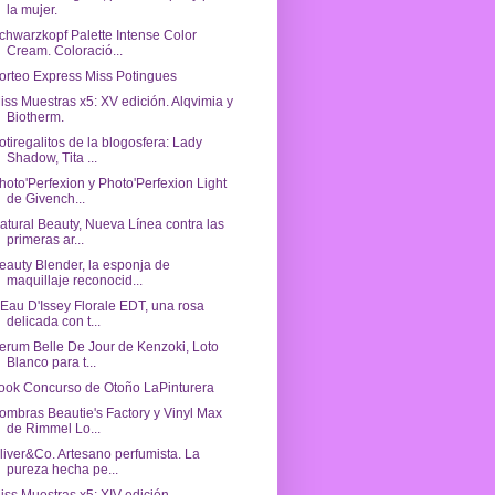
la mujer.
chwarzkopf Palette Intense Color
Cream. Coloració...
orteo Express Miss Potingues
iss Muestras x5: XV edición. Alqvimia y
Biotherm.
otiregalitos de la blogosfera: Lady
Shadow, Tita ...
hoto'Perfexion y Photo'Perfexion Light
de Givench...
atural Beauty, Nueva Línea contra las
primeras ar...
eauty Blender, la esponja de
maquillaje reconocid...
'Eau D'Issey Florale EDT, una rosa
delicada con t...
erum Belle De Jour de Kenzoki, Loto
Blanco para t...
ook Concurso de Otoño LaPinturera
ombras Beautie's Factory y Vinyl Max
de Rimmel Lo...
liver&Co. Artesano perfumista. La
pureza hecha pe...