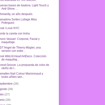
iss Muestras x5: XIV edición.
uevas bases de Isadora: Light Touch y
Anti-Shine ...
omanity, un año después.
anadora Sorteo Lullage Miss
Potingues
ook I Love NYC
onte la careta con Iroha
runo Vassari: Corporal, Facial y
maquillaje.
DT Angel de Thierry Mügler, una
versión con estre...
ook Wild At Heart ArtDeco. Colección
de maquillaj...
orest Groove. La propuesta de color de
otoño de I...
smaltes Nail Colour Marionnaud y
looks uñiles sen...
eptiembre
(26)
agosto
(28)
ulio
(27)
unio
(26)