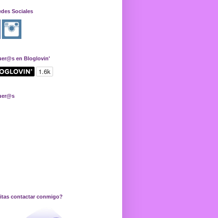
edes Sociales
uer@s en Bloglovin'
uer@s
itas contactar conmigo?