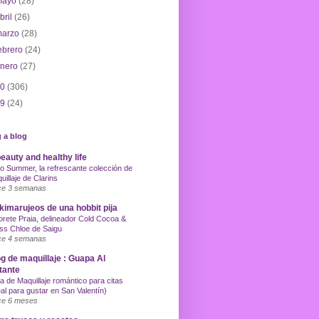
mayo
(28)
bril
(26)
marzo
(28)
ebrero
(24)
enero
(27)
10
(306)
09
(24)
 a blog
eauty and healthy life
o Summer, la refrescante colección de
uillaje de Clarins
e 3 semanas
imarujeos de una hobbit pija
orete Praia, delineador Cold Cocoa &
ss Chloe de Saigu
e 4 semanas
g de maquillaje : Guapa Al
tante
a de Maquillaje romántico para citas
eal para gustar en San Valentín)
e 6 meses