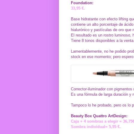
Foundation:
33,95 €.
Base hidratante con efecto lifting qu
contiene un alto porcentaje de ácido
hialurónico y pastículas de oro que re
El resultado es un rostro luminoso, h
Tiene 8 tonos disponibles a la venta
Lamentablemente, no he podido prob
stock en ese momento; pero espero 
Corrector-iluminador con pigmentos r
Es una fórmula de larga duración y r
Tampoco lo he probado, pero os lo p
Beauty Box Quattro ArtDesign:
Caja + 4 sombras a elegir = 36,75€
Sombra individual= 5,95 €.