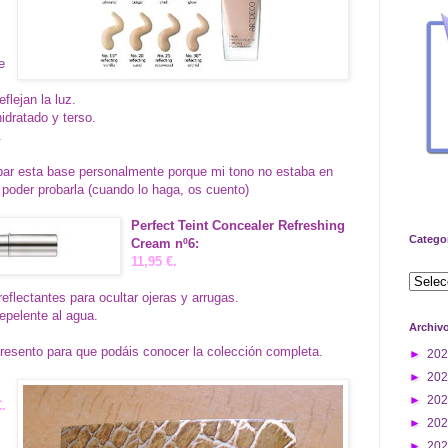
e
flejan la luz.
idratado y terso.
.
ar esta base personalmente porque mi tono no estaba en
poder probarla (cuando lo haga, os cuento)
Perfect Teint Concealer Refreshing
Catego
Cream nº6:
11,95 €.
eflectantes para ocultar ojeras y arrugas.
epelente al agua.
Archiv
resento para que podáis conocer la colección completa.
►
20
►
20
►
20
.
►
20
►
20