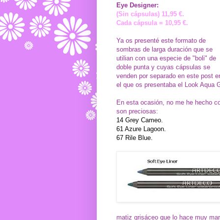
Eye Designer:
(Sin cápsulas) 11,95 €.
Cada cápsula = 10,95 €.
Ya os presenté este formato de
sombras de larga duración que se
utilian con una especie de "boli" de
doble punta y cuyas cápsulas se
venden por separado en
este post
e
el que os presentaba el
Look Aqua G
En esta ocasión, no me he hecho c
son preciosas:
14 Grey Cameo.
61 Azure Lagoon.
67 Rile Blue.
matiz grisáceo que lo hace muy mar