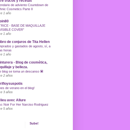
re trucos y recetas
endario de adviento Countdown de
hnic Cosmetics Parte II
e 1 año
oin80
TRICE - BASE DE MAQUILLAJE
VISIBLE COVER"
e 1 año
libro de conjuros de Tita Hellen
prados y gastados de agosto, sí, a
as horas
e 1 año
inturera - Blog de cosmética,
uillaje y belleza.
e blog se toma un descanso 💟
e 2 años
ifloysuspotis
nes de verano en el blog!
e 3 años
lieu avec Allure
c Noir For Her Narciso Rodriguez
e 5 años
Sube!