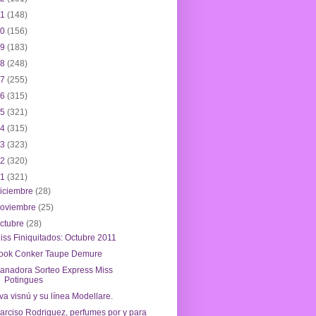
21
(148)
20
(156)
19
(183)
18
(248)
17
(255)
16
(315)
15
(321)
14
(315)
13
(323)
12
(320)
11
(321)
iciembre
(28)
noviembre
(25)
ctubre
(28)
iss Finiquitados: Octubre 2011
ook Conker Taupe Demure
anadora Sorteo Express Miss
Potingues
va visnú y su línea Modellare.
arciso Rodriguez, perfumes por y para