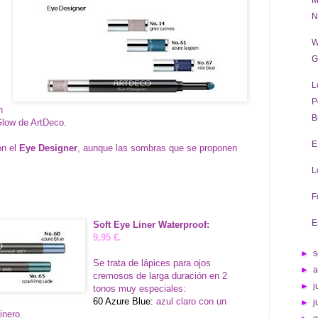
M
N
W
G
L
P
n
B
low de ArtDeco
.
E
on el
Eye Designer
, aunque las sombras que se proponen
L
F
E
Soft Eye Liner Waterproof:
9,95 €.
►
s
Se trata de lápices para ojos
►
cremosos de larga duración en 2
►
j
tonos muy especiales:
60 Azure Blue:
azul claro con un
►
j
inero.