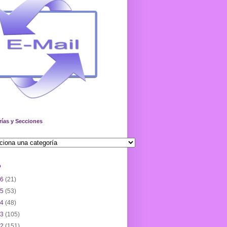
rías y Secciones
o
26
(21)
25
(53)
24
(48)
23
(105)
22
(151)