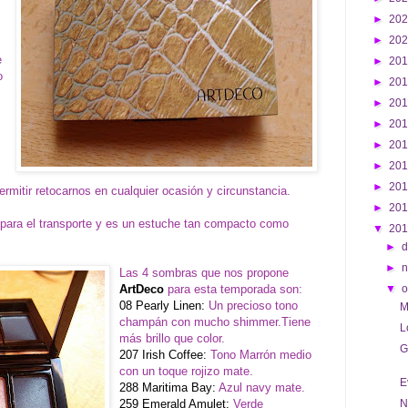
►
20
►
20
e
►
20
o
►
20
►
20
►
20
►
20
►
20
►
20
rmitir retocarnos en cualquier ocasión y circunstancia.
►
20
 para el transporte y es un estuche tan compacto como
▼
20
►
d
►
Las 4 sombras que nos propone
ArtDeco
para esta temporada son:
▼
o
08 Pearly Linen:
Un precioso tono
M
champán con mucho shimmer.Tiene
L
más brillo que color.
G
207 Irish Coffee:
Tono Marrón medio
con un toque rojizo mate.
E
288 Maritima Bay:
Azul navy mate.
259 Emerald Amulet:
Verde
N