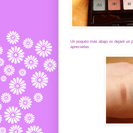
Un poquito más abajo os dejaré un p
apreciarlas.