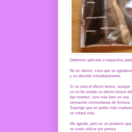
Debemos aplicarla a toquecitos para 
No es oleoso, cosa que se agradece
y se absorbe inmediatamente.
Sí se nota el efecto tensor; aunque
yo no he notado un efecto tensor de
tipo tirantez; sino más bien es una
sensación momentánea de firmeza.
Supongo que en pieles más madura
se notará más.
Me agrada, pero es un producto que
no suelo utilizar por pereza.