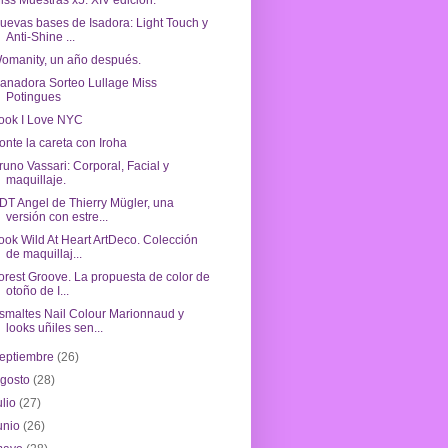
iss Muestras x5: XIV edición.
uevas bases de Isadora: Light Touch y
Anti-Shine ...
omanity, un año después.
anadora Sorteo Lullage Miss
Potingues
ook I Love NYC
onte la careta con Iroha
runo Vassari: Corporal, Facial y
maquillaje.
DT Angel de Thierry Mügler, una
versión con estre...
ook Wild At Heart ArtDeco. Colección
de maquillaj...
orest Groove. La propuesta de color de
otoño de I...
smaltes Nail Colour Marionnaud y
looks uñiles sen...
eptiembre
(26)
agosto
(28)
ulio
(27)
unio
(26)