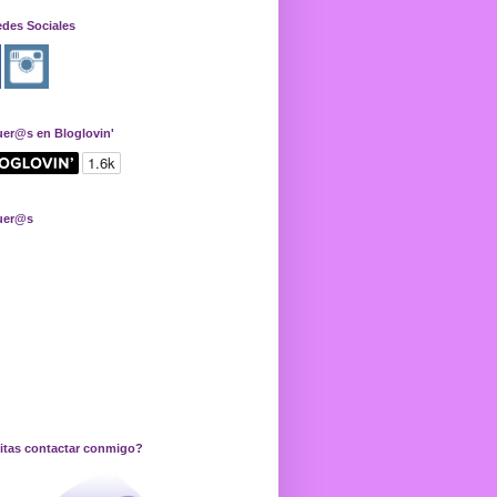
edes Sociales
uer@s en Bloglovin'
uer@s
itas contactar conmigo?