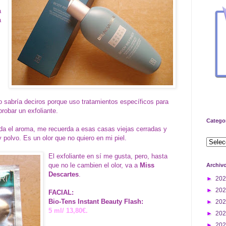
a
a
 no sabría deciros porque uso tratamientos específicos para
probar un exfoliante.
Catego
da el aroma, me recuerda a esas casas viejas cerradas y
polvo. Es un olor que no quiero en mi piel.
El exfoliante en sí me gusta, pero, hasta
que no le cambien el olor, va a
Miss
Archiv
Descartes
.
►
20
►
20
FACIAL:
Bio-Tens Instant Beauty Flash:
►
20
5 ml/ 13,80€.
►
20
►
20