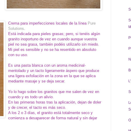
S
S
Crema para imperfecciones locales de la línea
Pure
M
Solutions
.
Está indicada para pieles grasas; pero, si tenéis algún
P
granito inoportuno de vez en cuando aunque vuestra
piel no sea grasa, también podéis utilizarlo sin miedo.
P
Mi piel es sensible y no se ha resentido en absoluto
con su uso.
N
Es una pasta blanca con un aroma medicinal-
B
mentolado y un tacto ligeramente áspero que produce
una ligera exfoliación en la zona en la que se aplica
mediante masaje y se deja secar.
L
Yo lo hago sobre los granitos que me salen de vez en
S
cuando y es todo un alivio.
En las primeras horas tras la aplicación, dejan de doler
L
y de crecer, el tacto es más seco.
S
A los 2 o 3 días, el granito está totalmente seco y
comienza a desaparecer de forma natural y sin dejar
O