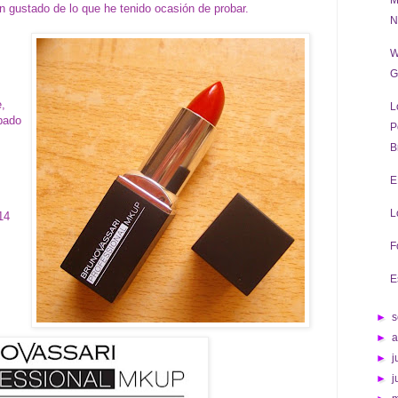
M
 gustado de lo que he tenido ocasión de probar.
N
W
G
e,
L
bado
P
B
E
L
14
F
E
►
s
►
►
j
►
j