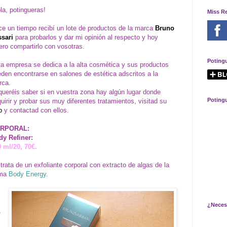
la, potingueras!
Miss R
e un tiempo recibí un lote de productos de la marca
Bruno
ssari
para probarlos y dar mi opinión al respecto y hoy
ero compartirlo con vosotras.
Poting
a empresa se dedica a la alta cosmética y sus productos
den encontrarse en salones de estética adscritos a la
rca.
queréis saber si en vuestra zona hay algún lugar donde
Poting
uirir y probar sus muy diferentes tratamientos, visitad su
b
y contactad con ellos.
RPORAL:
dy Refiner:
 ml/20, 70€.
trata de un exfoliante corporal con extracto de algas de la
ma
Body Energy
.
¿Neces
,