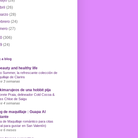
mayo
(28)
bril
(26)
marzo
(28)
ebrero
(24)
enero
(27)
10
(306)
09
(24)
 a blog
eauty and healthy life
o Summer, la refrescante colección de
uillaje de Clarins
e 3 semanas
imarujeos de una hobbit pija
orete Praia, delineador Cold Cocoa &
ss Chloe de Saigu
e 4 semanas
g de maquillaje : Guapa Al
tante
a de Maquillaje romántico para citas
eal para gustar en San Valentín)
e 6 meses