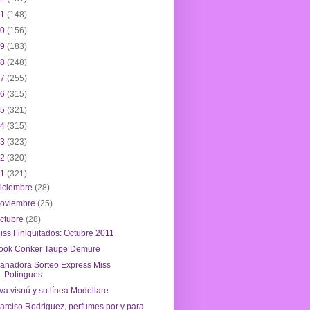
21
(148)
20
(156)
19
(183)
18
(248)
17
(255)
16
(315)
15
(321)
14
(315)
13
(323)
12
(320)
11
(321)
iciembre
(28)
noviembre
(25)
ctubre
(28)
iss Finiquitados: Octubre 2011
ook Conker Taupe Demure
anadora Sorteo Express Miss
Potingues
va visnú y su línea Modellare.
arciso Rodriguez, perfumes por y para