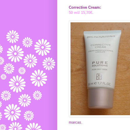
Corrective Cream:
50 ml/ 15,70€.
marcas.