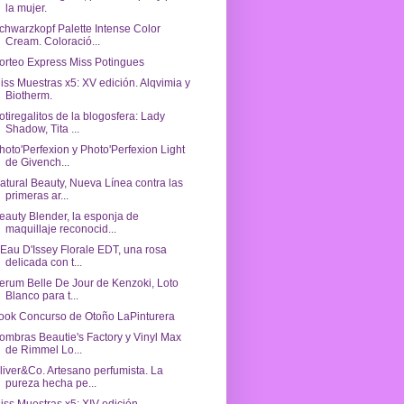
la mujer.
chwarzkopf Palette Intense Color
Cream. Coloració...
orteo Express Miss Potingues
iss Muestras x5: XV edición. Alqvimia y
Biotherm.
otiregalitos de la blogosfera: Lady
Shadow, Tita ...
hoto'Perfexion y Photo'Perfexion Light
de Givench...
atural Beauty, Nueva Línea contra las
primeras ar...
eauty Blender, la esponja de
maquillaje reconocid...
'Eau D'Issey Florale EDT, una rosa
delicada con t...
erum Belle De Jour de Kenzoki, Loto
Blanco para t...
ook Concurso de Otoño LaPinturera
ombras Beautie's Factory y Vinyl Max
de Rimmel Lo...
liver&Co. Artesano perfumista. La
pureza hecha pe...