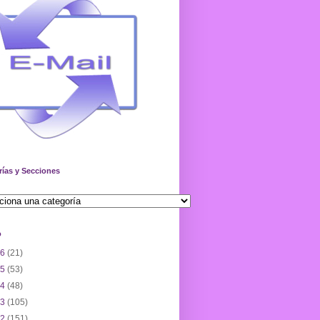
rías y Secciones
o
26
(21)
25
(53)
24
(48)
23
(105)
22
(151)