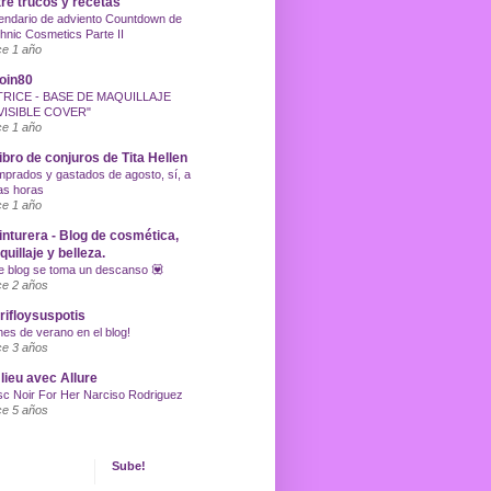
re trucos y recetas
endario de adviento Countdown de
hnic Cosmetics Parte II
e 1 año
oin80
TRICE - BASE DE MAQUILLAJE
VISIBLE COVER"
e 1 año
libro de conjuros de Tita Hellen
prados y gastados de agosto, sí, a
as horas
e 1 año
inturera - Blog de cosmética,
uillaje y belleza.
e blog se toma un descanso 💟
e 2 años
ifloysuspotis
nes de verano en el blog!
e 3 años
lieu avec Allure
c Noir For Her Narciso Rodriguez
e 5 años
Sube!