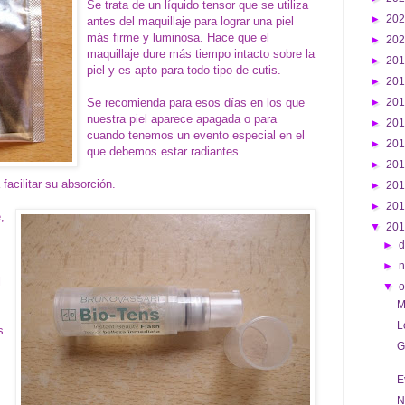
Se trata de un líquido tensor que se utiliza
►
20
antes del maquillaje para lograr una piel
más firme y luminosa. Hace que el
►
20
maquillaje dure más tiempo intacto sobre la
►
20
piel y es apto para todo tipo de cutis.
►
20
Se recomienda para esos días en los que
►
20
nuestra piel aparece apagada o para
►
20
cuando tenemos un evento especial en el
►
20
que debemos estar radiantes.
►
20
facilitar su absorción.
►
20
►
20
,
▼
20
►
d
►
l
▼
o
M
L
s
G
E
N