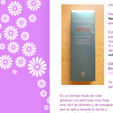
¡Ho
Hac
Va
qui
Est
pue
ma
Si 
adq
we
CO
Bo
250
Se 
ga
Es un formato fluido de color
grisáceo con partículas muy finas,
muy fácil de distribuir y de masajear
que se aplica durante la ducha y