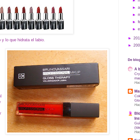
►
►
a
►
►
f
►
►
20
y lo que hidrata el labio.
►
20
De blog
A b
Cry
maq
Hac
Mak
l
Col
Glo
e
Hac
y
Blo
Ins
Guí
(Id
Hac