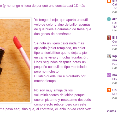
Ent
Cal
ojo (y no tengo ni idea de por qué uno cuesta casi 1€ más
Tec
Hac
arr
Yo tengo el rojo, que aporta un sutil
CA
velo de color y algo de brillo, además
"IN
de que huele a caramelo de fresa que
Hac
dan ganas de comérselo.
El 
Com
Se nota un ligero calor nada más
est
aplicarlo (calor templado, no calor
Hac
tipo anticelulítico que te deja la piel
lap
en carne viva) y mucha hidratación.
maq
Unos segundos después notas un
Est
pequeño cosquilleo tipo mentolado,
Hac
pero no molesto.
mar
El labio queda liso e hidratado por
Pla
mucho tiempo.
Hac
No soy muy amiga de los
Un 
Mus
voluminizadores de labios porque
Hac
suelen picarme y resecarme después
como efecto rebote; pero con este
me pasa eso; sino que, al contrario, el labio lo veo cada vez
Visitas