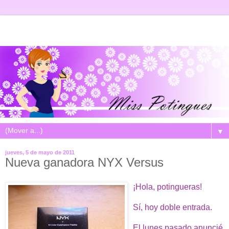
▼
jueves, 5 de mayo de 2011
Nueva ganadora NYX Versus
¡Hola, potingueras!
Sí, hoy doble entrada.
El lunes pasado anuncié