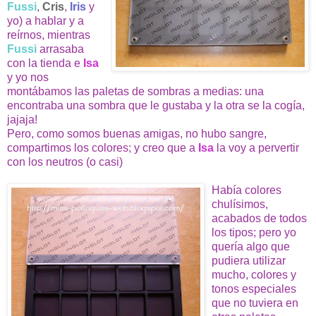
Fussi
,
Cris
,
Iris
y
yo) a hablar y a
reírnos, mientras
Fussi
arrasaba
con la tienda e
Isa
y yo nos
montábamos las paletas de sombras a medias: una
encontraba una sombra que le gustaba y la otra se la cogía,
jajaja!
Pero, como somos buenas amigas, no hubo sangre,
compartimos los colores; y creo que a
Isa
la voy a pervertir
con los neutros (o casi)
Había colores
chulísimos,
acabados de todos
los tipos; pero yo
quería algo que
pudiera utilizar
mucho, colores y
tonos especiales
que no tuviera en