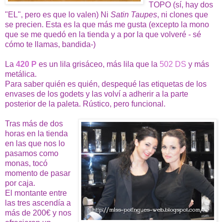
TOPO (sí, hay dos
"EL", pero es que lo valen) Ni
Satin Taupes
, ni clones que
se precien. Esta es la que más me gusta (excepto la mono
que se me quedó en la tienda y a por la que volveré - sé
cómo te llamas, bandida-)
La
420 P
es un lila grisáceo, más lila que la
502 DS
y más
metálica.
Para saber quién es quién, despequé las etiquetas de los
envases de los godets y las volví a adherir a la parte
posterior de la paleta. Rústico, pero funcional.
Tras más de dos
horas en la tienda
en las que nos lo
pasamos como
monas, tocó
momento de pasar
por caja.
El montante entre
las tres ascendía a
más de 200€ y nos