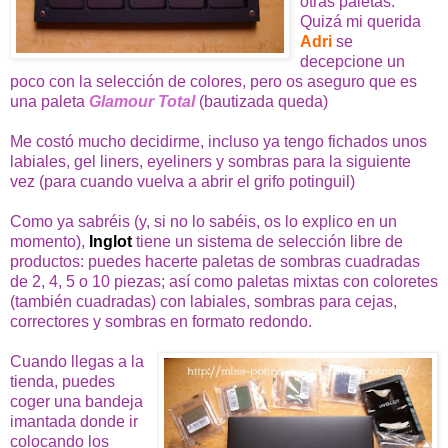
otras paletas.
Quizá mi querida
Adri
se
decepcione un
poco con la selección de colores, pero os aseguro que es
una paleta
Glamour Total
(bautizada queda)
Me costó mucho decidirme, incluso ya tengo fichados unos
labiales, gel liners, eyeliners y sombras para la siguiente
vez (para cuando vuelva a abrir el grifo potinguil)
Como ya sabréis (y, si no lo sabéis, os lo explico en un
momento),
Inglot
tiene un sistema de selección libre de
productos: puedes hacerte paletas de sombras cuadradas
de 2, 4, 5 o 10 piezas; así como paletas mixtas con coloretes
(también cuadradas) con labiales, sombras para cejas,
correctores y sombras en formato redondo.
Cuando llegas a la
tienda, puedes
coger una bandeja
imantada donde ir
colocando los