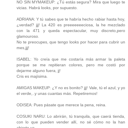
NO SIN MYMAKEUP: ¿Tú estás segura? Mira que luego te
vicias. Habrá looks, por supuesto.
ADRIANA: Y tú sabes que te habría hecho rabiar hasta hoy,
¿verdad? jjj! La 420 es preeeeeeeciosa, la he mezclado
con la 471 y queda espectacular, muy discreto,pero
glamouroso.
No te preocupes, que tengo looks por hacer para cubrir un
mes,jjj!
ISABEL: Yo creía que me costaría más armar la paleta
porque se me repitieran colores, pero me costó por
dejarme alguno fuera, jj!
Cris es majísima.
AMIGAS MAKEUP: ¿Y no es bonito? jjj! Vale, tú el azul, y yo
el verde,..y unas cuantas más. Repetiremos!
ODISEA: Pues pásate que merece la pena, reina.
COSUKI NARU: Lo abrirán, tú tranquila, que caerá tienda,
con lo que pueden vender allí, no sé cómo no la han
abierto ya.