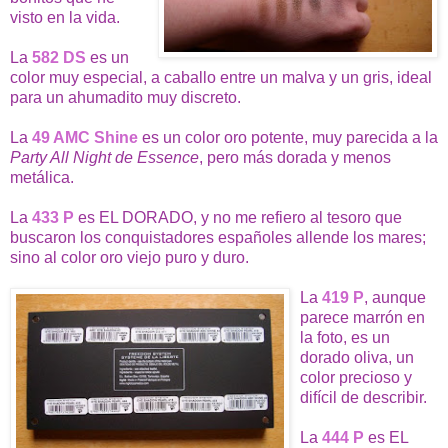
visto en la vida.
La
582 DS
es un
color muy especial, a caballo entre un malva y un gris, ideal
para un ahumadito muy discreto.
La
49 AMC Shine
es un color oro potente, muy parecida a la
Party All Night de Essence
, pero más dorada y menos
metálica.
La
433 P
es EL DORADO, y no me refiero al tesoro que
buscaron los conquistadores españoles allende los mares;
sino al color oro viejo puro y duro.
La
419 P
, aunque
parece marrón en
la foto, es un
dorado oliva, un
color precioso y
difícil de describir.
La
444 P
es EL