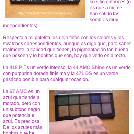
su sitio entonces (o
es que a mí me
han salido las
sombras muy
independientes)
Respecto a mi paletita, os dejo fotos con los colores y los
swatches correspondientes, aunque os digo que, para saber
realmente la calidad que tienen, la pigmentación tan buena
que poseen y lo bonitas que son, hay que verlo en directo.
La
418 P
Es un verde intenso, la
44 AMC Shine
es un verde
con purpurina dorada finísima y la
471 DS
es un verde
grisáceo ponible para cualquier ocasión.
La
67 AMC
es un
azul que tiende al
morado, pero con
un subtono negro
que potencia el
azul. Es preciosa.
De los azules más
bonitos que he