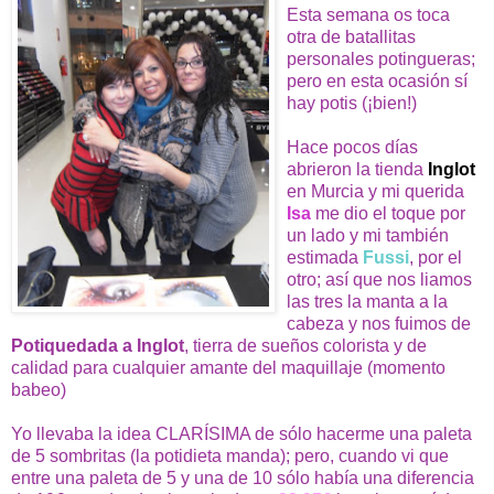
Esta semana os toca
otra de batallitas
personales potingueras;
pero en esta ocasión sí
hay potis (¡bien!)
Hace pocos días
abrieron la tienda
Inglot
en Murcia y mi querida
Isa
me dio el toque por
un lado y mi también
estimada
Fussi
, por el
otro; así que nos liamos
las tres la manta a la
cabeza y nos fuimos de
Potiquedada a Inglot
, tierra de sueños colorista y de
calidad para cualquier amante del maquillaje (momento
babeo)
Yo llevaba la idea CLARÍSIMA de sólo hacerme una paleta
de 5 sombritas (la potidieta manda); pero, cuando vi que
entre una paleta de 5 y una de 10 sólo había una diferencia