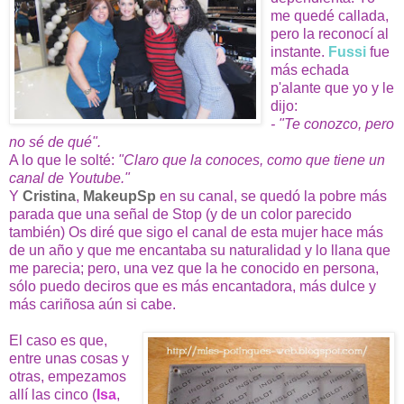
me quedé callada,
pero la reconocí al
instante.
Fussi
fue
más echada
p'alante que yo y le
dijo:
- "Te conozco, pero
no sé de qué".
A lo que le solté:
"Claro que la conoces, como que tiene un
canal de Youtube."
Y
Cristina
,
MakeupSp
en su canal, se quedó la pobre más
parada que una señal de Stop (y de un color parecido
también) Os diré que sigo el canal de esta mujer hace más
de un año y que me encantaba su naturalidad y lo llana que
me parecia; pero, una vez que la he conocido en persona,
sólo puedo deciros que es más encantadora, más dulce y
más cariñosa aún si cabe.
El caso es que,
entre unas cosas y
otras, empezamos
allí las cinco (
Isa
,