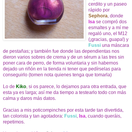
cerdito y un paseo
rápido por
Sephora
, donde
Isa
se compró dos
esmaltes y a mí me
regaló uno, el M12
(¡gracias, guapa!) y
Fussi
una máscara
de pestañas; y también fue donde las dependientas nos
dieron varios sobres de crema y de un sérum a las tres sin
poner cara de perro, de forma voluntaria y sin habernos
dejado un riñón en la tienda ni tener que pedírselas para
conseguirlo (tomen nota quienes tenga que tomarla)
Lo de
Kiko
, si os parece, lo dejamos para otra entrada, que
esta ya es larga; así me da tiempo a testearlo todo con más
calma y daros más datos.
Gracias a mis poticompinches por esta tarde tan divertida,
tan colorista y tan agotadora:
Fussi
,
Isa
, cuando queráis,
repetimos.