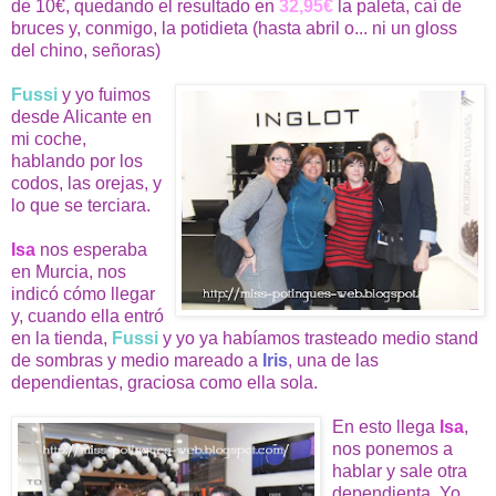
de 10€, quedando el resultado en
32,95€
la paleta, caí de
bruces y, conmigo, la potidieta (hasta abril o... ni un gloss
del chino, señoras)
Fussi
y yo fuimos
desde Alicante en
mi coche,
hablando por los
codos, las orejas, y
lo que se terciara.
Isa
nos esperaba
en Murcia, nos
indicó cómo llegar
y, cuando ella entró
en la tienda,
Fussi
y yo ya habíamos trasteado medio stand
de sombras y medio mareado a
Iris
, una de las
dependientas, graciosa como ella sola.
En esto llega
Isa
,
nos ponemos a
hablar y sale otra
dependienta. Yo