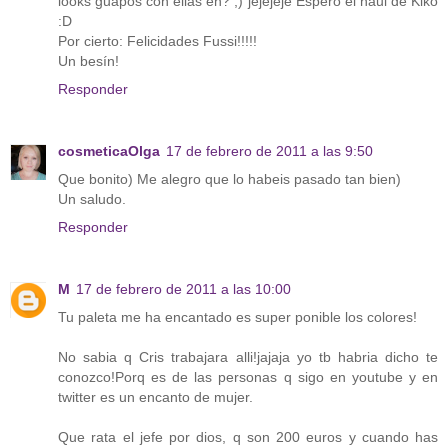
looks guapos con ellas eh? ;) jejejeje Espero el haul de Kiko
:D
Por cierto: Felicidades Fussi!!!!!
Un besín!
Responder
cosmeticaOlga
17 de febrero de 2011 a las 9:50
Que bonito) Me alegro que lo habeis pasado tan bien)
Un saludo.
Responder
M
17 de febrero de 2011 a las 10:00
Tu paleta me ha encantado es super ponible los colores!
No sabia q Cris trabajara alli!jajaja yo tb habria dicho te
conozco!Porq es de las personas q sigo en youtube y en
twitter es un encanto de mujer.
Que rata el jefe por dios, q son 200 euros y cuando has