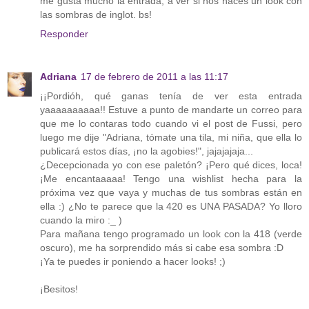
me gusta mucho la entrada, a ver si nos haces un look con
las sombras de inglot. bs!
Responder
Adriana
17 de febrero de 2011 a las 11:17
¡¡Pordióh, qué ganas tenía de ver esta entrada
yaaaaaaaaaa!! Estuve a punto de mandarte un correo para
que me lo contaras todo cuando vi el post de Fussi, pero
luego me dije "Adriana, tómate una tila, mi niña, que ella lo
publicará estos días, ¡no la agobies!", jajajajaja...
¿Decepcionada yo con ese paletón? ¡Pero qué dices, loca!
¡Me encantaaaaa! Tengo una wishlist hecha para la
próxima vez que vaya y muchas de tus sombras están en
ella :) ¿No te parece que la 420 es UNA PASADA? Yo lloro
cuando la miro :_ )
Para mañana tengo programado un look con la 418 (verde
oscuro), me ha sorprendido más si cabe esa sombra :D
¡Ya te puedes ir poniendo a hacer looks! ;)
¡Besitos!