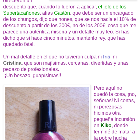
ofrecieron un
descuento que, cuando lo fueron a aplicar,
el jefe de los
Supertacañones
, alias
Gastón
, que debe ser un encargado
de los chungos, dijo que nones, que se nos hacía el 10% de
descuento a partir de los 300€, no de los 200€; cosa que me
parece una auténtica miseria y un detalle muy feo. Si has
dicho que sí hace cinco minutos, mantenlo rey, que has
quedado fatal.
Un mal detalle en el que no tuvieron culpa ni
Iris
, ni
Cristina
, que son majísimas, cercanas, divertidas y unas
pedazo de profesionales.
¡¡Un besazo, guapísimas!!
Pero aquí no
quedó la cosa, ¡no,
señoras! Ni cortas,
ni perezosas
hicimos otra
pequeña incursión
en
Kiko
, donde
terminé de matar a
la pobre hucha