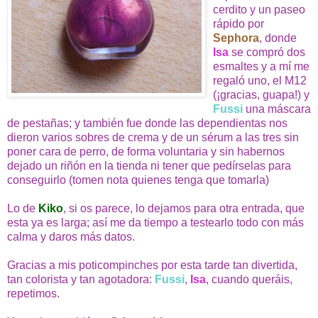
cerdito y un paseo
rápido por
Sephora
, donde
Isa
se compró dos
esmaltes y a mí me
regaló uno, el M12
(¡gracias, guapa!) y
Fussi
una máscara
de pestañas; y también fue donde las dependientas nos
dieron varios sobres de crema y de un sérum a las tres sin
poner cara de perro, de forma voluntaria y sin habernos
dejado un riñón en la tienda ni tener que pedírselas para
conseguirlo (tomen nota quienes tenga que tomarla)
Lo de
Kiko
, si os parece, lo dejamos para otra entrada, que
esta ya es larga; así me da tiempo a testearlo todo con más
calma y daros más datos.
Gracias a mis poticompinches por esta tarde tan divertida,
tan colorista y tan agotadora:
Fussi
,
Isa
, cuando queráis,
repetimos.