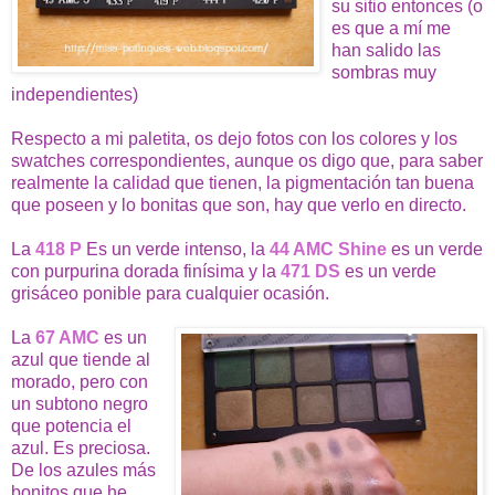
su sitio entonces (o
es que a mí me
han salido las
sombras muy
independientes)
Respecto a mi paletita, os dejo fotos con los colores y los
swatches correspondientes, aunque os digo que, para saber
realmente la calidad que tienen, la pigmentación tan buena
que poseen y lo bonitas que son, hay que verlo en directo.
La
418 P
Es un verde intenso, la
44 AMC Shine
es un verde
con purpurina dorada finísima y la
471 DS
es un verde
grisáceo ponible para cualquier ocasión.
La
67 AMC
es un
azul que tiende al
morado, pero con
un subtono negro
que potencia el
azul. Es preciosa.
De los azules más
bonitos que he