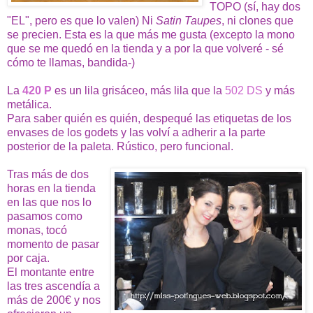
TOPO (sí, hay dos
"EL", pero es que lo valen) Ni
Satin Taupes
, ni clones que
se precien. Esta es la que más me gusta (excepto la mono
que se me quedó en la tienda y a por la que volveré - sé
cómo te llamas, bandida-)
La
420 P
es un lila grisáceo, más lila que la
502 DS
y más
metálica.
Para saber quién es quién, despequé las etiquetas de los
envases de los godets y las volví a adherir a la parte
posterior de la paleta. Rústico, pero funcional.
Tras más de dos
horas en la tienda
en las que nos lo
pasamos como
monas, tocó
momento de pasar
por caja.
El montante entre
las tres ascendía a
más de 200€ y nos