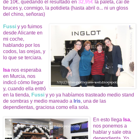
de 10€, quedando el resultado en
32,95€
la paleta, caí de
bruces y, conmigo, la potidieta (hasta abril o... ni un gloss
del chino, señoras)
Fussi
y yo fuimos
desde Alicante en
mi coche,
hablando por los
codos, las orejas, y
lo que se terciara.
Isa
nos esperaba
en Murcia, nos
indicó cómo llegar
y, cuando ella entró
en la tienda,
Fussi
y yo ya habíamos trasteado medio stand
de sombras y medio mareado a
Iris
, una de las
dependientas, graciosa como ella sola.
En esto llega
Isa
,
nos ponemos a
hablar y sale otra
dependienta. Yo