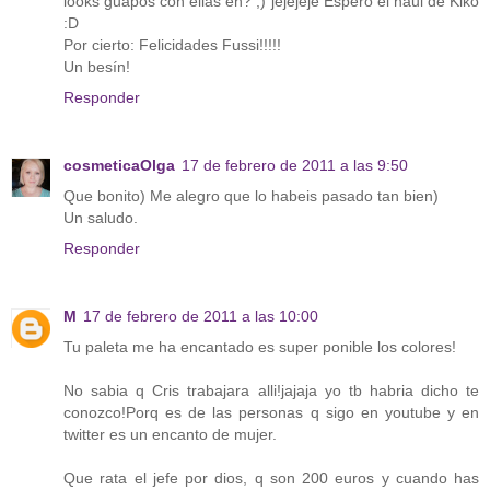
looks guapos con ellas eh? ;) jejejeje Espero el haul de Kiko
:D
Por cierto: Felicidades Fussi!!!!!
Un besín!
Responder
cosmeticaOlga
17 de febrero de 2011 a las 9:50
Que bonito) Me alegro que lo habeis pasado tan bien)
Un saludo.
Responder
M
17 de febrero de 2011 a las 10:00
Tu paleta me ha encantado es super ponible los colores!
No sabia q Cris trabajara alli!jajaja yo tb habria dicho te
conozco!Porq es de las personas q sigo en youtube y en
twitter es un encanto de mujer.
Que rata el jefe por dios, q son 200 euros y cuando has