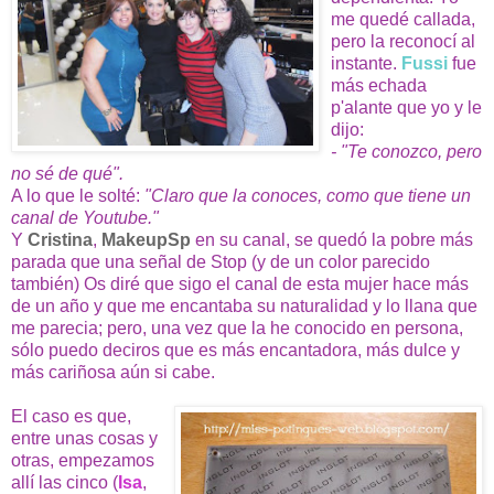
me quedé callada,
pero la reconocí al
instante.
Fussi
fue
más echada
p'alante que yo y le
dijo:
- "Te conozco, pero
no sé de qué".
A lo que le solté:
"Claro que la conoces, como que tiene un
canal de Youtube."
Y
Cristina
,
MakeupSp
en su canal, se quedó la pobre más
parada que una señal de Stop (y de un color parecido
también) Os diré que sigo el canal de esta mujer hace más
de un año y que me encantaba su naturalidad y lo llana que
me parecia; pero, una vez que la he conocido en persona,
sólo puedo deciros que es más encantadora, más dulce y
más cariñosa aún si cabe.
El caso es que,
entre unas cosas y
otras, empezamos
allí las cinco (
Isa
,