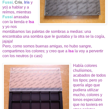
Fussi
,
Cris
,
Iris
y
yo) a hablar y a
reírnos, mientras
Fussi
arrasaba
con la tienda e
Isa
y yo nos
montábamos las paletas de sombras a medias: una
encontraba una sombra que le gustaba y la otra se la cogía,
jajaja!
Pero, como somos buenas amigas, no hubo sangre,
compartimos los colores; y creo que a
Isa
la voy a pervertir
con los neutros (o casi)
Había colores
chulísimos,
acabados de todos
los tipos; pero yo
quería algo que
pudiera utilizar
mucho, colores y
tonos especiales
que no tuviera en