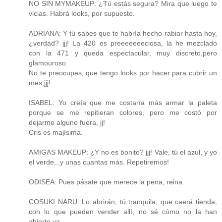
NO SIN MYMAKEUP: ¿Tú estás segura? Mira que luego te
vicias. Habrá looks, por supuesto.
ADRIANA: Y tú sabes que te habría hecho rabiar hasta hoy,
¿verdad? jjj! La 420 es preeeeeeeciosa, la he mezclado
con la 471 y queda espectacular, muy discreto,pero
glamouroso.
No te preocupes, que tengo looks por hacer para cubrir un
mes,jjj!
ISABEL: Yo creía que me costaría más armar la paleta
porque se me repitieran colores, pero me costó por
dejarme alguno fuera, jj!
Cris es majísima.
AMIGAS MAKEUP: ¿Y no es bonito? jjj! Vale, tú el azul, y yo
el verde,..y unas cuantas más. Repetiremos!
ODISEA: Pues pásate que merece la pena, reina.
COSUKI NARU: Lo abrirán, tú tranquila, que caerá tienda,
con lo que pueden vender allí, no sé cómo no la han
abierto ya.