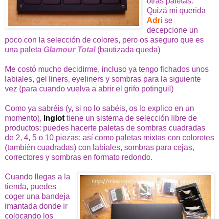
otras paletas.
Quizá mi querida
Adri
se
decepcione un
poco con la selección de colores, pero os aseguro que es
una paleta
Glamour Total
(bautizada queda)
Me costó mucho decidirme, incluso ya tengo fichados unos
labiales, gel liners, eyeliners y sombras para la siguiente
vez (para cuando vuelva a abrir el grifo potinguil)
Como ya sabréis (y, si no lo sabéis, os lo explico en un
momento),
Inglot
tiene un sistema de selección libre de
productos: puedes hacerte paletas de sombras cuadradas
de 2, 4, 5 o 10 piezas; así como paletas mixtas con coloretes
(también cuadradas) con labiales, sombras para cejas,
correctores y sombras en formato redondo.
Cuando llegas a la
tienda, puedes
coger una bandeja
imantada donde ir
colocando los