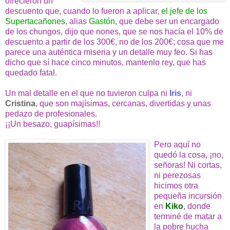
ofrecieron un
descuento que, cuando lo fueron a aplicar,
el jefe de los
Supertacañones
, alias
Gastón
, que debe ser un encargado
de los chungos, dijo que nones, que se nos hacía el 10% de
descuento a partir de los 300€, no de los 200€; cosa que me
parece una auténtica miseria y un detalle muy feo. Si has
dicho que sí hace cinco minutos, mantenlo rey, que has
quedado fatal.
Un mal detalle en el que no tuvieron culpa ni
Iris
, ni
Cristina
, que son majísimas, cercanas, divertidas y unas
pedazo de profesionales.
¡¡Un besazo, guapísimas!!
Pero aquí no
quedó la cosa, ¡no,
señoras! Ni cortas,
ni perezosas
hicimos otra
pequeña incursión
en
Kiko
, donde
terminé de matar a
la pobre hucha