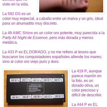
visto en la vida.
La
582 DS
es un
color muy especial, a caballo entre un malva y un gris, ideal
para un ahumadito muy discreto.
La
49 AMC Shine
es un color oro potente, muy parecida a la
Party All Night de Essence
, pero más dorada y menos
metálica.
La
433 P
es EL DORADO, y no me refiero al tesoro que
buscaron los conquistadores españoles allende los mares;
sino al color oro viejo puro y duro.
La
419 P
, aunque
parece marrón en
la foto, es un
dorado oliva, un
color precioso y
difícil de describir.
La
444 P
es EL