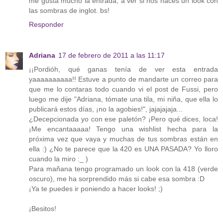
me gusta mucho la entrada, a ver si nos haces un look con
las sombras de inglot. bs!
Responder
Adriana
17 de febrero de 2011 a las 11:17
¡¡Pordióh, qué ganas tenía de ver esta entrada
yaaaaaaaaaa!! Estuve a punto de mandarte un correo para
que me lo contaras todo cuando vi el post de Fussi, pero
luego me dije "Adriana, tómate una tila, mi niña, que ella lo
publicará estos días, ¡no la agobies!", jajajajaja...
¿Decepcionada yo con ese paletón? ¡Pero qué dices, loca!
¡Me encantaaaaa! Tengo una wishlist hecha para la
próxima vez que vaya y muchas de tus sombras están en
ella :) ¿No te parece que la 420 es UNA PASADA? Yo lloro
cuando la miro :_ )
Para mañana tengo programado un look con la 418 (verde
oscuro), me ha sorprendido más si cabe esa sombra :D
¡Ya te puedes ir poniendo a hacer looks! ;)
¡Besitos!