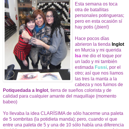
Esta semana os toca
otra de batallitas
personales potingueras;
pero en esta ocasión sí
hay potis (¡bien!)
Hace pocos días
abrieron la tienda
Inglot
en Murcia y mi querida
Isa
me dio el toque por
un lado y mi también
estimada
Fussi
, por el
otro; así que nos liamos
las tres la manta a la
cabeza y nos fuimos de
Potiquedada a Inglot
, tierra de sueños colorista y de
calidad para cualquier amante del maquillaje (momento
babeo)
Yo llevaba la idea CLARÍSIMA de sólo hacerme una paleta
de 5 sombritas (la potidieta manda); pero, cuando vi que
entre una paleta de 5 y una de 10 sólo había una diferencia