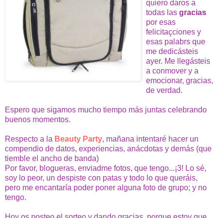
quiero daros a
todas las
gracias
por esas
felicitaçciones y
esas palabrs que
me dedicásteis
ayer. Me llegásteis
a conmover y a
emocionar, gracias,
de verdad.
Espero que sigamos mucho tiempo más juntas celebrando
buenos momentos.
Respecto a la
Beauty Party
, mañana intentaré hacer un
compendio de datos, experiencias, anácdotas y demás (que
tiemble el ancho de banda)
Por favor, blogueras, enviadme fotos, que tengo...¡3! Lo sé,
soy lo peor, un despiste con patas y todo lo que queráis,
pero me encantaría poder poner alguna foto de grupo; y no
tengo.
Hoy os posteo el sorteo y dando gracias, porque estoy que