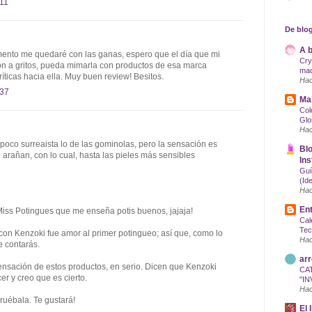
:11
De blog
A b
nto me quedaré con las ganas, espero que el día que mi
Cry
ión a gritos, pueda mimarla con productos de esa marca
maq
ticas hacia ella. Muy buen review! Besitos.
Hac
:37
Mak
Col
Glo
Hac
co surreaista lo de las gominolas, pero la sensación es
Blo
o arañan, con lo cual, hasta las pieles más sensibles
Ins
Guí
(Id
Hac
Ent
iss Potingues que me enseña potis buenos, jajaja!
Cal
Tec
con Kenzoki fue amor al primer potingueo; así que, como lo
Hac
 contarás.
arr
nsación de estos productos, en serio. Dicen que Kenzoki
CA
cer y creo que es cierto.
"IN
Hac
ruébala. Te gustará!
El 