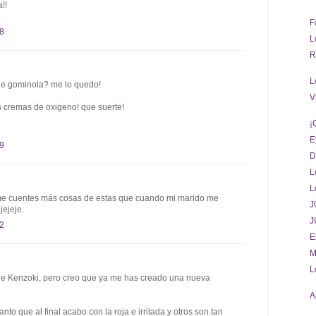
!!
F
18
L
R
L
 de gominola? me lo quedo!
V
as cremas de oxigeno! que suerte!
¡
E
39
D
L
L
,no me cuentes más cosas de estas que cuando mi marido me
J
jejeje.
J
52
E
M
L
e Kenzoki, pero creo que ya me has creado una nueva
A
nto que al final acabo con la roja e irritada y otros son tan