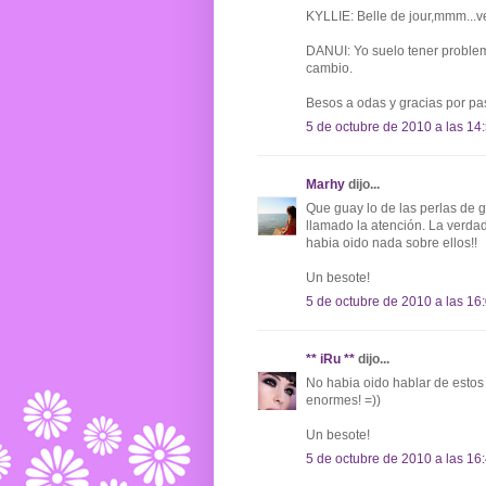
KYLLIE: Belle de jour,mmm...ve
DANUI: Yo suelo tener problem
cambio.
Besos a odas y gracias por pa
5 de octubre de 2010 a las 14
Marhy
dijo...
Que guay lo de las perlas de g
llamado la atención. La verda
habia oido nada sobre ellos!!
Un besote!
5 de octubre de 2010 a las 16
** iRu **
dijo...
No habia oido hablar de esto
enormes! =))
Un besote!
5 de octubre de 2010 a las 16