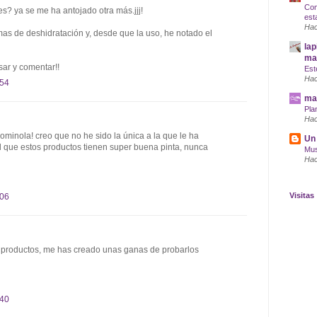
Com
s? ya se me ha antojado otra más.jjj!
est
Hac
as de deshidratación y, desde que la uso, he notado el
lap
maq
sar y comentar!!
Est
Hac
:54
mar
Pla
Hac
ominola! creo que no he sido la única a la que le ha
Un 
d que estos productos tienen super buena pinta, nunca
Mus
Hac
Visitas
:06
s productos, me has creado unas ganas de probarlos
:40