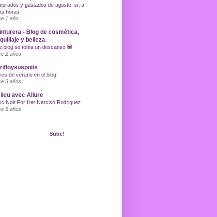
prados y gastados de agosto, sí, a
as horas
e 1 año
inturera - Blog de cosmética,
uillaje y belleza.
e blog se toma un descanso 💟
e 2 años
ifloysuspotis
nes de verano en el blog!
e 3 años
lieu avec Allure
c Noir For Her Narciso Rodriguez
e 5 años
Sube!