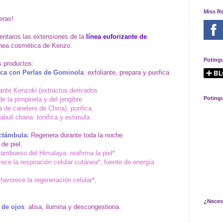
Miss R
eras!
entaros las extensiones de la
línea euforizante de
línea cosmética de Kenzo.
Poting
s productos:
esca con Perlas de Gominola
: exfoliante, prepara y purifica
cante Kenzoki (extractos derivados
Poting
de la pimpinela y del jengibre
a de canelero de China): purifica.
abuli chana: tonifica y estimula.
octámbula:
Regenera durante toda la noche.
 de piel.
rambueso del Himalaya: reafirma la piel*.
rece la respiración celular cutánea*, fuente de energía
.
 favorece la regeneración celular*,
¿Neces
 de ojos
: alisa, ilumina y descongestiona.