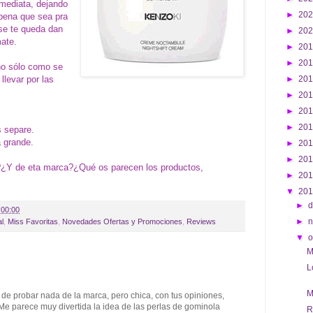
nmediata, dejando
►
20
a pena que sea pra
 se te queda dan
►
20
mate.
►
20
►
20
no sólo como se
 llevar por las
►
20
►
20
►
20
►
20
s separe.
a grande.
►
20
►
20
?¿Y de eta marca?¿Qué os parecen los productos,
►
20
▼
20
►
d
:00:00
►
al
,
Miss Favoritas
,
Novedades Ofertas y Promociones
,
Reviews
▼
o
M
L
M
 de probar nada de la marca, pero chica, con tus opiniones,
Me parece muy divertida la idea de las perlas de gominola
R