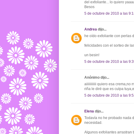
del exfoliante... lo quiero yaaaa
Besos
5 de octubre de 2010 a las 9:
Andrea
dijo...
he oído exfoliante con perlas
felicidades con el sorteo de l
un besin!
5 de octubre de 2010 a las 9:
Anónimo dijo...
aiiiiiiiiiii quiero esa crema
riña le diré que es culpa tuya,e
5 de octubre de 2010 a las 9:
Elena
dijo...
Todavía no he probado nada d
necesidad.
Algunos exfoliantes arrastran ta