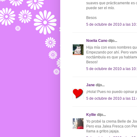
suaves que prácticamente es c
puede ser el mío.
Besos
5 de octubre de 2010 a las 10
Noelia Cano
dijo...
Hija mía con esos nombres qu
Empezando por ahí. Pero vamos
noctámbula es que ya hablamos 
Besos!
5 de octubre de 2010 a las 10
Jane
dijo...
¡Hola! Pues no puedo opinar 
5 de octubre de 2010 a las 11
Kyllie
dijo...
Yo probé la crema Belle de Jo
Pero esa Jalea Fresca con Pe
llama a gritos jajaja.