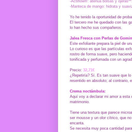
-Actiflow®: atenúa bolsas y ojeras**
-Manteca de mango: hidrata y suavi
Yo he tenido la oportunidad de prob
El tercero me he quedado con las ga
lo han hecho sus compañeros.
Jalea Fresca con Perlas de Gomin
Este exfoliante prepara la piel de u
Lo curioso es que las partículas exf
rostro de forma suave, pero haciendo 
tonificada y perfumada con un agrada
Precio:
32,71€
¿Repetiría? Sí. Es tan suave que l
resentido en absoluto; al contrario,
Crema noctámbula:
Aquí voy a declarar mi amor a esta 
matrimonio.
Tiene una textura que parece microai
ser mousse y un olor cítrico, que n
encanta.
Se necesita muy poca cantidad para 