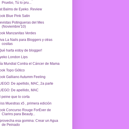
Pruebo, Tú lo pru...
at Balms de Eyeko. Review
ook Blue Pink Satin
evistas Potingueras del Mes
(Noviembre'10)
ook Manzanitas Verdes
iva La Nails para Bloggers y otras
cositas
Qué harta estoy de blogger!
yeko London Lips
ía Mundial Contra el Cáncer de Mama
ook Topo Gótico
ook Galliano Autumm Feeling
UEGO: De apellido, MAC, 2a parte
UEGO: De apellido, MAC
l peine que lo corta
iss Muestras x5 , primera edición
ook Concurso Rouge ForEver de
Clarins para Beauty...
provecha esa gomina: Crear un Agua
de Peinado