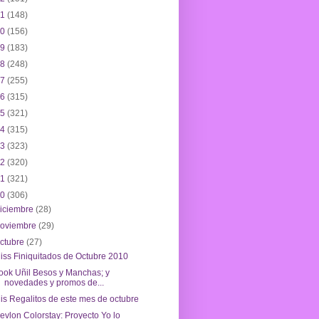
21
(148)
20
(156)
19
(183)
18
(248)
17
(255)
16
(315)
15
(321)
14
(315)
13
(323)
12
(320)
11
(321)
10
(306)
iciembre
(28)
noviembre
(29)
ctubre
(27)
iss Finiquitados de Octubre 2010
ook Uñil Besos y Manchas; y
novedades y promos de...
is Regalitos de este mes de octubre
evlon Colorstay: Proyecto Yo lo