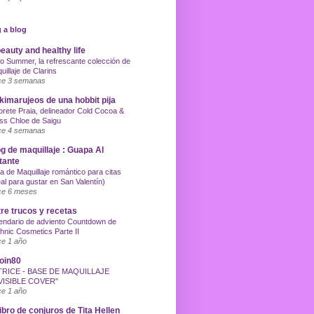
 a blog
eauty and healthy life
o Summer, la refrescante colección de
uillaje de Clarins
e 3 semanas
imarujeos de una hobbit pija
orete Praia, delineador Cold Cocoa &
ss Chloe de Saigu
e 4 semanas
g de maquillaje : Guapa Al
tante
a de Maquillaje romántico para citas
eal para gustar en San Valentín)
e 6 meses
re trucos y recetas
endario de adviento Countdown de
hnic Cosmetics Parte II
e 1 año
oin80
TRICE - BASE DE MAQUILLAJE
VISIBLE COVER"
e 1 año
libro de conjuros de Tita Hellen