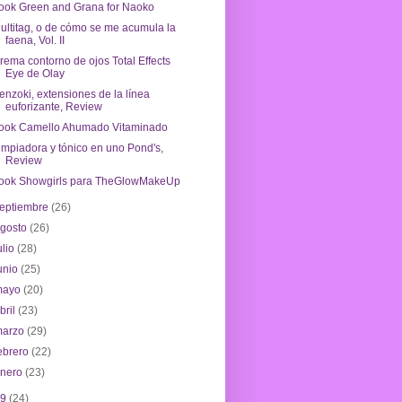
ook Green and Grana for Naoko
ultitag, o de cómo se me acumula la
faena, Vol. II
rema contorno de ojos Total Effects
Eye de Olay
enzoki, extensiones de la línea
euforizante, Review
ook Camello Ahumado Vitaminado
impiadora y tónico en uno Pond's,
Review
ook Showgirls para TheGlowMakeUp
eptiembre
(26)
agosto
(26)
ulio
(28)
unio
(25)
mayo
(20)
bril
(23)
marzo
(29)
ebrero
(22)
enero
(23)
09
(24)