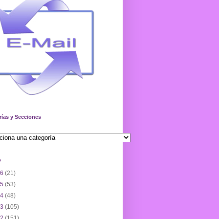
rías y Secciones
o
26
(21)
25
(53)
24
(48)
23
(105)
22
(151)