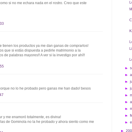
L
omo si no me echara nada en el rostro. Creo que este
M
C
:33
K
L
e tienen los productos ya me dan ganas de comprarlos!
L
 que si estás dispuesta a pedirle matrimonio a la
de palabras mayores!! A ver si la investigo por ahí!!
L
:55
►
s
►
►
j
porque no lo he probado pero ganas me han dado! besos
►
j
:47
►
►
a
►
►
f
ur y me enamoró totalmente, es divina!
rlas de Gominola no la he probado y ahora siento como me
►
►
20