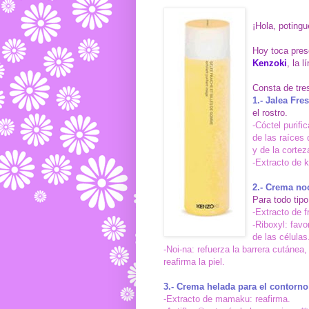
¡Hola, potingu
Hoy toca pres
Kenzoki
, la 
Consta de tre
1.- Jalea Fr
el rostro.
-Cóctel purifi
de las raíces 
y de la cortez
-Extracto de k
2.- Crema n
Para todo tipo
-Extracto de f
-Riboxyl: favo
de las células
-Noi-na: refuerza la barrera cutánea,
reafirma la piel.
3.- Crema helada para el contorno
-Extracto de mamaku: reafirma.