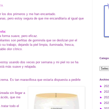
.
za.
ar los dos primeros y me han encantado.
nas, pero estoy segura de que me encandilaría al igual que
ola:
na forma suave, pero eficaz.
oliantes son perlitas de gominola que se deslizan por el
su trabajo, dejando la piel limpia, iluminada, fresca,
ble olor cítrico.
Catego
o estoy usando dos veces por semana y mi piel no se ha
 está más suave y relajada.
crema. Es tan maravillosa que estaría dispuesta a pedirle
Archiv
►
20
►
20
reada sin llegar a
o ácido, que me
►
20
►
20
tratar todo el
►
20