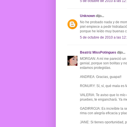
5 de octubre de 2010 a las 12
Unknown
dijo...
No he probado nada y de mome
piel empiece a pedir hidratac
porque he leído muy buenas crí
5 de octubre de 2010 a las 12
Beatriz MissPotingues
dijo...
MORGAN: A mí me pareció un po
genial, porque son bolitas y n
estamos protegidas.
ANDREA: Gracias, guapa!!
RONURY: Sí, sí, qué mala es M
VALERIA: Te aviso que lo mío 
pruebes, te enganchará. Ya me
GADIRROJA: Es increíble la se
rima con alegría eficacia y pla
JANE: Si tienes oportunidad, p