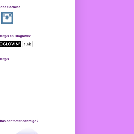
edes Sociales
uer@s en Bloglovin'
uer@s
itas contactar conmigo?