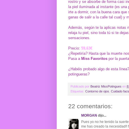
rostro y se absorbe de forma casi i
la piel iluminada al instante (es un
irte a dormir, con la buena cara que
ganas de salir a la calle tal cual) y 
Además, según te la aplicas notas 
relaja tu piel, sino toda tú si te dejas
sensaciones.
Precio:
59,63€
¿Repetiría? Hasta que la muerte no
Pasa a
Miss Favoritos
por la puert
¿Habéis probado algo de esta línea
potingueras?
Publicado por
Beatriz MissPotingues
en
8
Etiquetas:
Contorno de ojos
,
Cuidado faci
22 comentarios:
MORGAN
dijo...
Pues yo no he tenido la suerte
me has creado la necesidad!! 