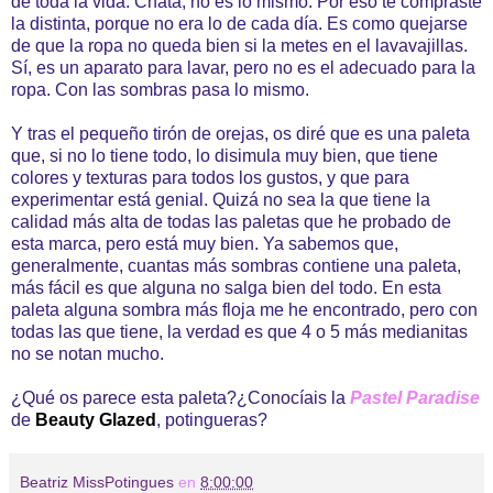
de toda la vida. Chata, no es lo mismo. Por eso te compraste
la distinta, porque no era lo de cada día. Es como quejarse
de que la ropa no queda bien si la metes en el lavavajillas.
Sí, es un aparato para lavar, pero no es el adecuado para la
ropa. Con las sombras pasa lo mismo.
Y tras el pequeño tirón de orejas, os diré que es una paleta
que, si no lo tiene todo, lo disimula muy bien, que tiene
colores y texturas para todos los gustos, y que para
experimentar está genial. Quizá no sea la que tiene la
calidad más alta de todas las paletas que he probado de
esta marca, pero está muy bien. Ya sabemos que,
generalmente, cuantas más sombras contiene una paleta,
más fácil es que alguna no salga bien del todo. En esta
paleta alguna sombra más floja me he encontrado, pero con
todas las que tiene, la verdad es que 4 o 5 más medianitas
no se notan mucho.
¿Qué os parece esta paleta?¿Conocíais la
Pastel Paradise
de
Beauty Glazed
, potingueras?
Beatriz MissPotingues
en
8:00:00