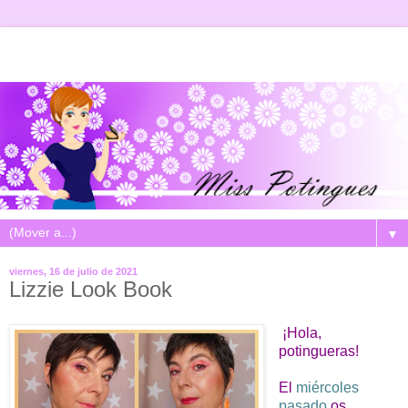
▼
viernes, 16 de julio de 2021
Lizzie Look Book
¡Hola,
potingueras!
El
miércoles
pasado
os