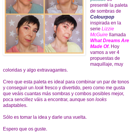
presenté la paleta
de sombras de
Colourpop
inspirada en la
serie
Lizzie
McGuire
llamada
What Dreams Are
Made Of
. Hoy
vamos a ver 4
propuestas de
maquillaje, muy
coloridas y algo extravagantes.
Creo que esta paleta es ideal para combinar un par de tonos
y conseguir un
look
fresco y divertido, pero como me gusta
que veáis cuantas más sombras y combos posibles mejor,
poca sencillez váis a encontrar, aunque son
looks
adaptables.
Sólo es tomar la idea y darle una vuelta.
Espero que os guste.