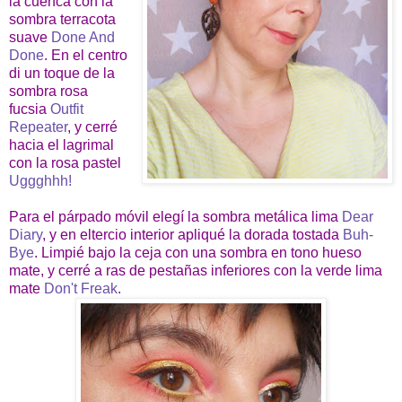
la cuenca con la
sombra terracota
suave
Done And
Done
. En el centro
di un toque de la
sombra rosa
fucsia
Outfit
Repeater
, y cerré
hacia el lagrimal
con la rosa pastel
Uggghhh!
Para el párpado móvil elegí la sombra metálica lima
Dear
Diary
, y en eltercio interior apliqué la dorada tostada
Buh-
Bye
. Limpié bajo la ceja con una sombra en tono hueso
mate, y cerré a ras de pestañas inferiores con la verde lima
mate
Don't Freak
.