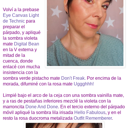
Volví a la prebase
Eye Canvas Light
de Technic
para
preparar el
párpado, y apliqué
la sombra violeta
mate
Digital Bean
en la V externa y
mitad de la
cuenca, donde
enlacé con mucha
insistencia con la
sombra verde pistacho mate
Don't Freak.
Por encima de la
morada, difuminé con la rosa mate
Uggghhh!
Limpié bajo el arco de la ceja con una sombra vainilla mate,
y a ras de pestañas inferiores mezclé la violeta con la
marroncita
Done And Done
. En el tercio externo del párpado
móvil apliqué la sombra lila irisada
Hello Fabulous
, y en el
resto la rosa duocroma metalizada
Outfit Rememberer
.