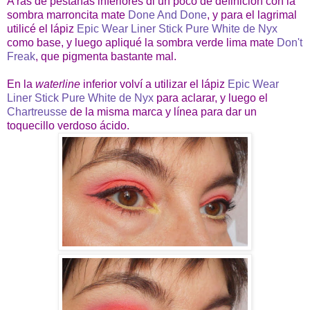
A ras de pestañas inferiores di un poco de definición con la
sombra marroncita mate
Done And Done
, y para el lagrimal
utilicé el lápiz
Epic Wear Liner Stick Pure White de Nyx
como base, y luego apliqué la sombra verde lima mate
Don't
Freak
, que pigmenta bastante mal.
En la
waterline
inferior volví a utilizar el lápiz
Epic Wear
Liner Stick Pure White de Nyx
para aclarar, y luego el
Chartreusse
de la misma marca y línea para dar un
toquecillo verdoso ácido.