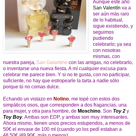
Aunque este año
San Valentín
va a
ser aún más raro
de lo habitual,
sigue existiendo, y
seguimos
pudiendo
celebrarlo; ya sea
con nosotras
mismas, con
nuestra pareja,
San Galantine
con las amigas, no celebrarlo,
o inventarse una nueva fiesta. A mí cualquier excusa para
celebrar me parece bien. Y si no te gusta, con no participar,
suficiente, no hay que estropearle la tarta a nadie sólo
porque tú no comas dulce.
Echando un vistazo en
Notino
, me topé con estos dos
simpáticos osos, que corresponden a dos fragancias, una
para mujer, y otra para hombre, de
Moschino
. Son
Toy 2
y
Toy Boy
. Ambas son EDP, y ambas son muy interesantes.
Ahora mismo, tienen unos precios estupendos, a menos de
50€ el envase de 100 ml (cuando yo los pedí estaban a
48,50€ /49,90€, más o menos)