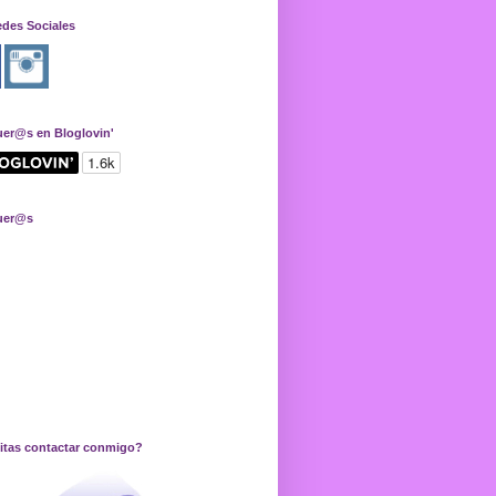
edes Sociales
uer@s en Bloglovin'
uer@s
itas contactar conmigo?