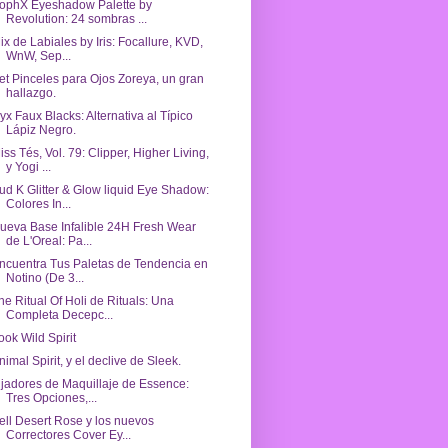
ophX Eyeshadow Palette by
Revolution: 24 sombras ...
ix de Labiales by Iris: Focallure, KVD,
WnW, Sep...
et Pinceles para Ojos Zoreya, un gran
hallazgo.
yx Faux Blacks: Alternativa al Típico
Lápiz Negro.
iss Tés, Vol. 79: Clipper, Higher Living,
y Yogi ...
ud K Glitter & Glow liquid Eye Shadow:
Colores In...
ueva Base Infalible 24H Fresh Wear
de L'Oreal: Pa...
ncuentra Tus Paletas de Tendencia en
Notino (De 3...
he Ritual Of Holi de Rituals: Una
Completa Decepc...
ook Wild Spirit
nimal Spirit, y el declive de Sleek.
ijadores de Maquillaje de Essence:
Tres Opciones,...
ell Desert Rose y los nuevos
Correctores Cover Ey...