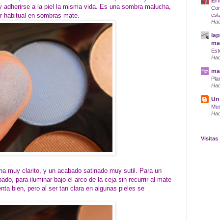
El 
 adherirse a la piel la misma vida. Es una sombra malucha,
Com
r habitual en sombras mate.
est
Hac
lap
maq
Est
Hac
mar
Pla
Hac
Un 
Mus
Hac
Visitas
ena muy clarito, y un acabado satinado muy sutil. Para un
ado, para iluminar bajo el arco de la ceja sin recurrir al mate
enta bien, pero al ser tan clara en algunas pieles se