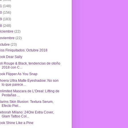
21
(148)
20
(156)
19
(183)
18
(248)
iciembre
(22)
noviembre
(22)
ctubre
(23)
iss Finiquitados: Octubre 2018
ook Dear Sally
oli Rouge & Black, tendencias de otoño
2018 con C...
ook Flipper As You Snap
hoera Ultra Matte Eyeshadow: No son
lo que parece...
nlimited Mascara de L'Oreal: Lifting de
Pestañas ...
larins Skin Illusion: Textura Serum,
Efecto Piel...
eborah Milano: 24Ore Extra Cover,
Glam Tattoo Col...
ook Shine Like a Pine