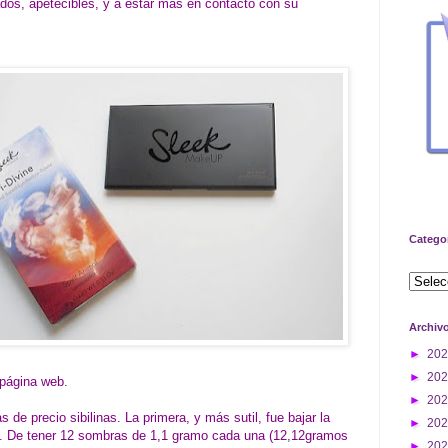
dos, apetecibles, y a estar más en contacto con su
.
Catego
Archiv
►
20
►
20
 página web.
►
20
de precio sibilinas. La primera, y más sutil, fue bajar la
►
20
s. De tener 12 sombras de 1,1 gramo cada una (12,12gramos
►
20