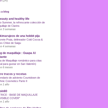
09
(24)
 a blog
eauty and healthy life
o Summer, la refrescante colección de
uillaje de Clarins
e 3 semanas
imarujeos de una hobbit pija
orete Praia, delineador Cold Cocoa &
ss Chloe de Saigu
e 4 semanas
g de maquillaje : Guapa Al
tante
a de Maquillaje romántico para citas
eal para gustar en San Valentín)
e 6 meses
re trucos y recetas
endario de adviento Countdown de
hnic Cosmetics Parte II
e 1 año
oin80
TRICE - BASE DE MAQUILLAJE
VISIBLE COVER"
e 1 año