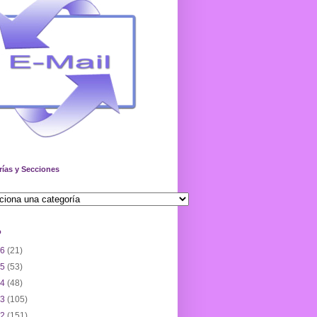
rías y Secciones
o
26
(21)
25
(53)
24
(48)
23
(105)
22
(151)