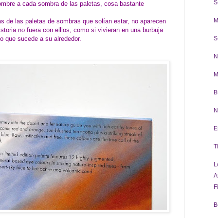
S
ombre a cada sombra de las paletas, cosa bastante
M
s de las paletas de sombras que solían estar, no aparecen
toria no fuera con elllos, como si vivieran en una burbuja
lo que sucede a su alrededor.
S
N
M
B
N
E
T
L
A
F
B