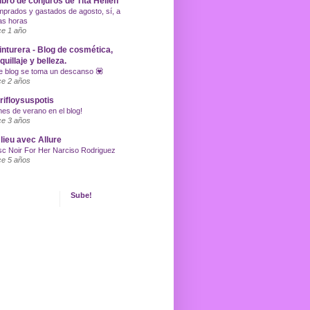
libro de conjuros de Tita Hellen
prados y gastados de agosto, sí, a
as horas
e 1 año
inturera - Blog de cosmética,
uillaje y belleza.
e blog se toma un descanso 💟
e 2 años
ifloysuspotis
nes de verano en el blog!
e 3 años
lieu avec Allure
c Noir For Her Narciso Rodriguez
e 5 años
Sube!