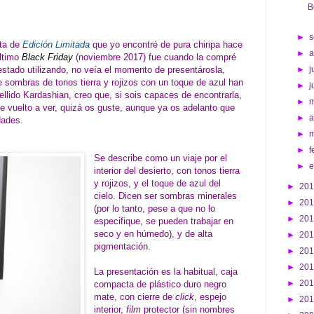
B
►
s
ta de
Edición Limitada
que yo encontré de pura chiripa hace
►
ltimo
Black Friday
(noviembre 2017) fue cuando la compré
stado utilizando, no veía el momento de presentárosla,
►
j
 sombras de tonos tierra y rojizos con un toque de azul han
►
j
ellido Kardashian, creo que, si sois capaces de encontrarla,
►
e vuelto a ver, quizá os guste, aunque ya os adelanto que
►
a
dades.
►
►
f
Se describe como un viaje por el
►
interior del desierto, con tonos tierra
y rojizos, y el toque de azul del
►
20
cielo. Dicen ser sombras minerales
►
20
(por lo tanto, pese a que no lo
►
20
especifique, se pueden trabajar en
seco y en húmedo), y de alta
►
20
pigmentación.
►
20
►
20
La presentación es la habitual, caja
►
20
compacta de plástico duro negro
mate, con cierre de
click
, espejo
►
20
interior,
film
protector (sin nombres