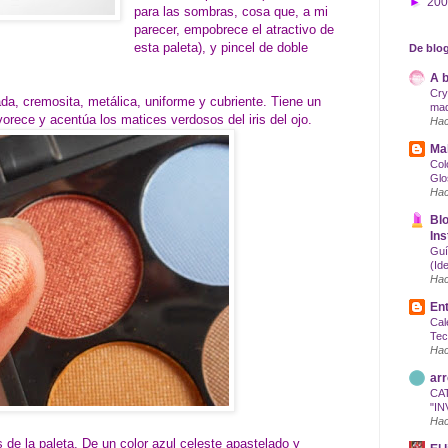
►
20
para las sombras, cosa que, a mi
parecer, empobrece el atractivo de
esta paleta), y pincel de doble
De blog
A b
Cry
a, cremosita, metálica, uniforme y cubriente. Tiene un
maq
orece y acentúa los matices verdosos del iris del ojo.
Hac
Mak
Col
Glo
Hac
Blo
Ins
Guí
(Id
Hac
Ent
Cal
Tec
Hac
arr
CA
"IN
Hac
de la paleta. De un color azul celeste apastelado y