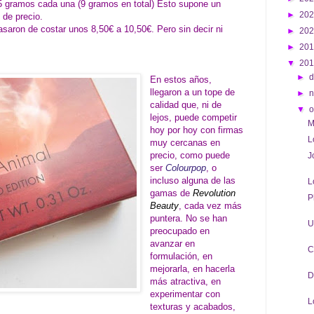
85 gramos cada una (9 gramos en total) Esto supone un
►
20
 de precio.
asaron de costar unos 8,50€ a 10,50€. Pero sin decir ni
►
20
►
20
▼
20
►
d
En estos años,
llegaron a un tope de
►
calidad que, ni de
▼
o
lejos, puede competir
M
hoy por hoy con firmas
L
muy cercanas en
precio, como puede
J
ser
Colourpop
, o
incluso alguna de las
L
gamas de
Revolution
P
Beauty
, cada vez más
puntera. No se han
U
preocupado en
avanzar en
C
formulación, en
mejorarla, en hacerla
D
más atractiva, en
experimentar con
L
texturas y acabados,