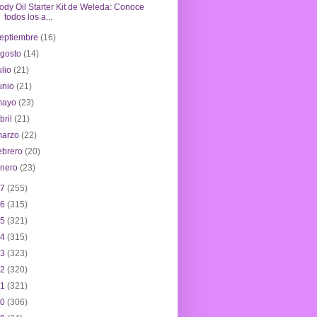
ody Oil Starter Kit de Weleda: Conoce
todos los a...
eptiembre
(16)
agosto
(14)
ulio
(21)
unio
(21)
mayo
(23)
bril
(21)
marzo
(22)
ebrero
(20)
enero
(23)
17
(255)
16
(315)
15
(321)
14
(315)
13
(323)
12
(320)
11
(321)
10
(306)