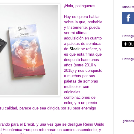
¡Hola, potingueras!
Miss R
Hoy os quiero hablar
sobre la que, probable
y tristemente, pueda
ser mi última
Poting
adquisición en cuanto
a paletas de sombras
de
Sleek
se refiere, y
es que esta firma que
Poting
despuntó hace unos
años (entre 2010 y
2015) y nos conquistó
a muchas por sus
paletas de sombras
multicolor, con
originales
combinaciones de
color, y a un precio
u calidad, parece que sea dirigida por su peor enemigo
¿Neces
rando para el Brexit, y una vez que se desligue Reino Unido
dad Económica Europea retomarán un camino ascendente, y