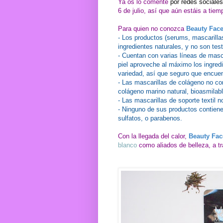
Ya os lo comenté
por redes sociales
6 de julio, así que aún estáis a tiemp
Para quien no conozca
Beauty Fac
- Los productos (serums, mascarilla
ingredientes naturales, y no son te
- Cuentan con varias líneas de masca
piel aproveche al máximo los ingred
variedad, así que seguro que encue
- Las mascarillas de colágeno no con
colágeno marino natural, bioasmilabl
- Las mascarillas de soporte textil n
- Ninguno de sus productos contiene
sulfatos, o parabenos.
Con la llegada del calor,
Beauty Fac
blanco
como aliados de belleza, a tr