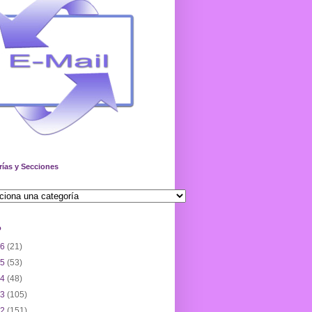
rías y Secciones
o
26
(21)
25
(53)
24
(48)
23
(105)
22
(151)