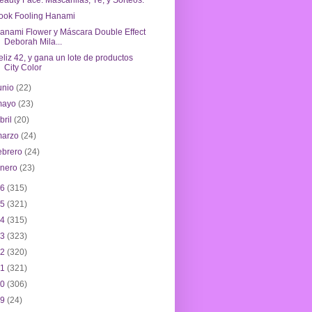
eauty Face: Mascarillas, Té, y Sorteos.
ook Fooling Hanami
anami Flower y Máscara Double Effect
Deborah Mila...
eliz 42, y gana un lote de productos
City Color
unio
(22)
mayo
(23)
bril
(20)
marzo
(24)
ebrero
(24)
enero
(23)
16
(315)
15
(321)
14
(315)
13
(323)
12
(320)
11
(321)
10
(306)
09
(24)