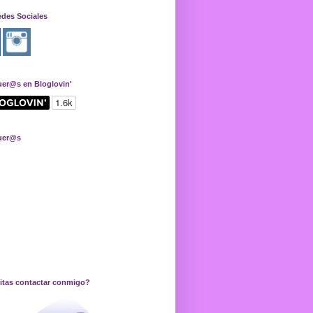
edes Sociales
uer@s en Bloglovin'
uer@s
itas contactar conmigo?