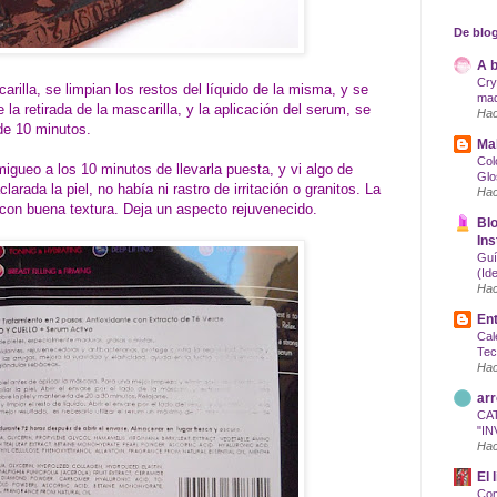
De blog
A b
Cry
arilla, se limpian los restos del líquido de la misma, y se
maq
la retirada de la mascarilla, y la aplicación del serum, se
Hac
de 10 minutos.
Mak
Col
migueo a los 10 minutos de llevarla puesta, y vi algo de
Glo
clarada la piel, no había ni rastro de irritación o granitos. La
Hac
con buena textura. Deja un aspecto rejuvenecido.
Blo
Ins
Guí
(Id
Hac
Ent
Cal
Tec
Hac
arr
CA
"IN
Hac
El 
Com