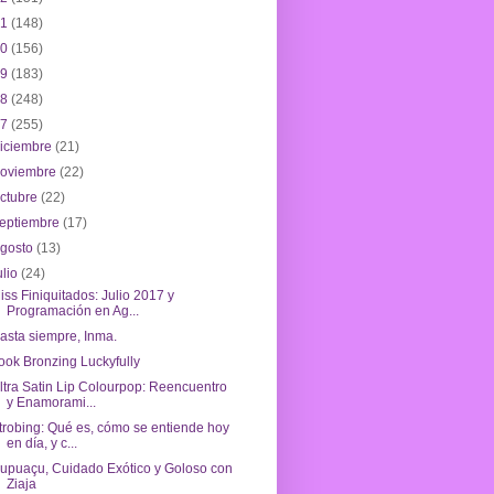
21
(148)
20
(156)
19
(183)
18
(248)
17
(255)
iciembre
(21)
noviembre
(22)
ctubre
(22)
eptiembre
(17)
agosto
(13)
ulio
(24)
iss Finiquitados: Julio 2017 y
Programación en Ag...
asta siempre, Inma.
ook Bronzing Luckyfully
ltra Satin Lip Colourpop: Reencuentro
y Enamorami...
trobing: Qué es, cómo se entiende hoy
en día, y c...
upuaçu, Cuidado Exótico y Goloso con
Ziaja