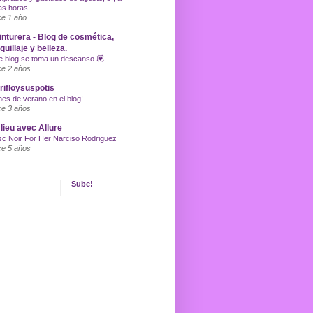
as horas
e 1 año
inturera - Blog de cosmética,
uillaje y belleza.
e blog se toma un descanso 💟
e 2 años
ifloysuspotis
nes de verano en el blog!
e 3 años
lieu avec Allure
c Noir For Her Narciso Rodriguez
e 5 años
Sube!