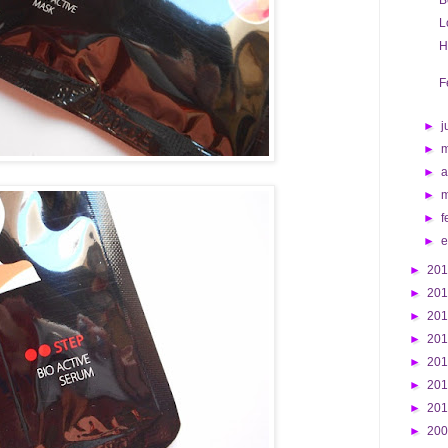
B
L
H
F
►
j
►
►
a
►
►
f
►
►
20
►
20
►
20
►
20
►
20
►
20
►
20
►
20