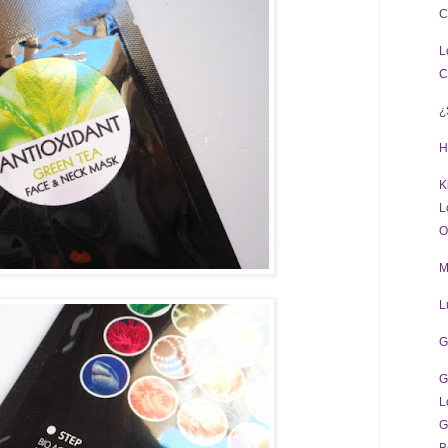
C
L
C
¿
H
K
L
O
M
L
G
G
L
G