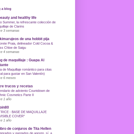
 a blog
eauty and healthy life
o Summer, la refrescante colección de
uillaje de Clarins
e 3 semanas
imarujeos de una hobbit pija
orete Praia, delineador Cold Cocoa &
ss Chloe de Saigu
e 4 semanas
g de maquillaje : Guapa Al
tante
a de Maquillaje romántico para citas
eal para gustar en San Valentín)
e 6 meses
re trucos y recetas
endario de adviento Countdown de
hnic Cosmetics Parte II
e 1 año
oin80
TRICE - BASE DE MAQUILLAJE
VISIBLE COVER"
e 1 año
libro de conjuros de Tita Hellen
prados y gastados de agosto, sí, a