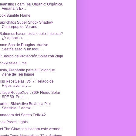
leansing Foam Hej Organic: Orgánica,
Vegana, y Ex...
ook Bumble Flame
aprichitos Super Shock Shadow
Colourpop de Verano
Sabemos hacernos la doble limpieza?
¿Y aplicar cre...
ome Spa de Douglas: Vuelve
Seathalasso, y un toqu...
it Básico de Protección Solar con Ziaja
ook Azalea Lime
asia, Prepárate para el Color que
viene de Ten Image
iss Recetuelas, Vol.7: Helado de
Higos, avena, y ...
ullage RougeXpert 360º Fluido Solar
SPF 50: Prote...
arnier SkinActive Botánica Piel
Sensible: 2 abraz...
anadora del Sorteo Feliz 42
ook Pastel Lights
et The Glow con Isadora este verano!