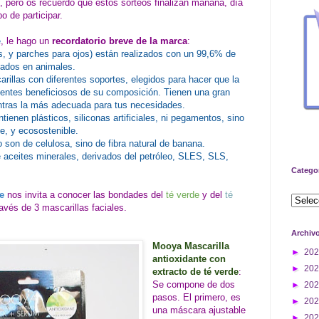
, pero os recuerdo que estos sorteos finalizan mañana, día
o de participar.
e
, le hago un
recordatorio breve de la marca
:
s, y parches para ojos) están realizados con un 99,6% de
stados en animales.
rillas con diferentes soportes, elegidos para hacer que la
ientes beneficiosos de su composición. Tienen una gran
ntras la más adecuada para tus necesidades.
tienen plásticos, siliconas artificiales, ni pegamentos, sino
e, y ecosostenible.
o son de celulosa, sino de fibra natural de banana.
 aceites minerales, derivados del petróleo, SLES, SLS,
Catego
e
nos invita a conocer las bondades del
té verde
y del
té
avés de 3 mascarillas faciales.
Archiv
Mooya Mascarilla
►
20
antioxidante con
►
20
extracto de té verde
:
Se compone de dos
►
20
pasos. El primero, es
►
20
una máscara ajustable
►
20