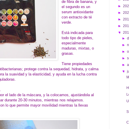
de fibra de banana, y
►
20
el segundo es un
serum antioxidante
►
20
con extracto de té
►
20
verde.
►
20
Está indicada para
▼
20
todo tipo de pieles,
►
d
especialmente
►
maduras, mixtas, o
►
o
grasas.
►
s
Tiene propiedades
►
tibacterianas; protege contra la sequedad, hidrata, y calma
▼
j
ora la suavidad y la elasticidad, y ayuda en la lucha contra
M
guladoras.
H
.
L
 por el lado de la máscara, y la colocamos, ajustándola al
uar durante 20-30 minutos, mientras nos relajamos.
U
con lo que permite mayor movilidad mientras la llevas
S
C