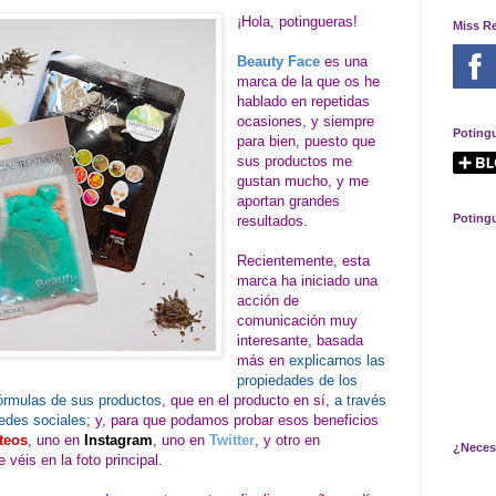
¡Hola, potingueras!
Miss R
Beauty Face
es una
marca de la que os he
hablado en repetidas
ocasiones, y siempre
Poting
para bien, puesto que
sus productos me
gustan mucho, y me
aportan grandes
Poting
resultados.
Recientemente, esta
marca ha iniciado una
acción de
comunicación muy
interesante, basada
más en
explicarnos las
propiedades de los
fórmulas de sus productos
, que en el producto en sí,
a través
redes sociales
; y, para que podamos probar esos beneficios
teos
, uno en
Instagram
, uno en
Twitter
, y otro en
¿Neces
 véis en la foto principal.