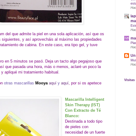
est
Hac
lap
maq
Est
Hac
 del que admite la piel en una sola aplicación, así que os
mar
s siguientes, y así aprovecháis al máximo las propiedades
Pla
ratamiento de cabina. En este caso, era tipo gel, y tuve
Hac
Un 
Mus
pero en 5 minutos se pasó. Deja un tacto algo pegajoso que
Hac
así que pasada una hora, más o menos, aclaré un poco la
, y apliqué mi tratamiento habitual.
Visitas
con
otras mascarillas
Mooya
aquí
y
aquí
, por si os apetece
Mascarilla Intelligent
Skin Therapy (IST)
Con Extracto de Té
Blanco:
Destinada a todo tipo
de pieles con
necesidad de un fuerte